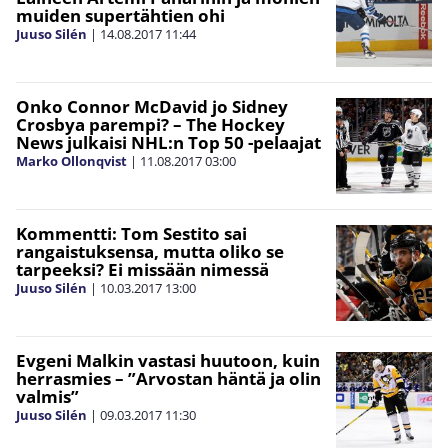
muiden supertähtien ohi
Juuso Silén
|
14.08.2017
11:44
Onko Connor McDavid jo Sidney
Crosbya parempi? – The Hockey
News julkaisi NHL:n Top 50 -pelaajat
Marko Ollonqvist
|
11.08.2017
03:00
Kommentti: Tom Sestito sai
rangaistuksensa, mutta oliko se
tarpeeksi? Ei missään nimessä
Juuso Silén
|
10.03.2017
13:00
Evgeni Malkin vastasi huutoon, kuin
herrasmies – ”Arvostan häntä ja olin
valmis”
Juuso Silén
|
09.03.2017
11:30