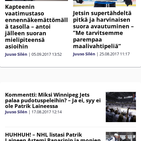
Kapteenin
Jetsin supertähdeltä
vaatimustaso
pitkä ja harvinaisen
ennennäkemättömäll
suora avautuminen –
ä tasolla – antoi
”Me tarvitsemme
jälleen suoran
parempaa
mielipiteensä
maalivahtipeliä”
asioihin
Juuso Silén
|
25.08.2017
11:17
Juuso Silén
|
05.09.2017
13:52
Kommentti: Miksi Winnipeg Jets
palaa pudotuspeleihin? – Ja ei, syy ei
ole Patrik Laineessa
Juuso Silén
|
17.08.2017
12:14
HUHHUH! – NHL listasi Patrik
Laineen Artemi Panarinin ja monien