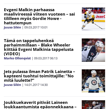
Evgeni Malkin parhaassa
maalivireessä viiteen vuoteen – sai
tililleen myös Gordie Howe -
hattutempun
Juuso Silén
|
09.03.2017
10:01
Tämä on tappeluhenkeä
parhaimmillaan – Blake Wheeler
kiittää Evgeni Malkinia tappelusta
(VIDEO)
Marko Ollonqvist
|
09.03.2017
06:13
Jets pulassa ilman Patrik Lainetta –
kapteeni tuohtui toimittajille: ”No
mitä luulette?”
Juuso Silén
|
14.01.2017
14:30
Joukkuekaverit pitivät Laineen
loukkaantumista epäonnekkaana –