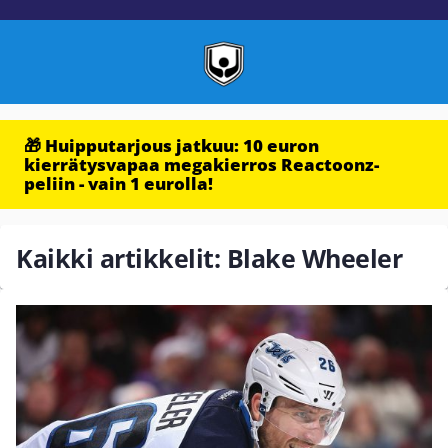
🎁 Huipputarjous jatkuu: 10 euron
kierrätysvapaa megakierros Reactoonz-
peliin - vain 1 eurolla!
Kaikki artikkelit: Blake Wheeler