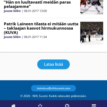
”Hän on luultavasti meidän paras
pelaajamme”
Juuso Silén
|
08.01.2017
13:00
Patrik Laineen tilasta ei mitään uutta
– taklaajan kasvot hirmukunnossa
(KUVA)
Juuso Silén
|
08.01.2017
11:34
Lataa lisää
toimitus@nhlsuomi.com
© 2026 - NHL Suomi. Kaikki oikeudet pidätetään.