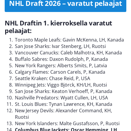
NHL Draft 2026 – varatut pelaajat
NHL Draftin 1. kierroksella varatut
pelaajat:
Toronto Maple Leafs: Gavin McKenna, LH, Kanada
San Jose Sharks: Ivar Stenberg, LH, Ruotsi
Vancouver Canucks: Caleb Malhotra, KH, Kanada
Buffalo Sabres: Daxon Rudolph, P, Kanada
New York Rangers: Alberts Smits, P, Latvia
Calgary Flames: Carson Carels, P, Kanada
Seattle Kraken: Chase Reid, P, USA
Winnipeg Jets: Viggo Björck, KH/LH, Ruotsi
San Jose Sharks: Keaton Verhoeff, P, Kanada
Nashville Predators: Wyatt Cullen, LH, USA
St. Louis Blues: Tynan Lawrence, KH, Kanada
New Jersey Devils: Alexander Command, KH,
Ruotsi
New York Islanders: Malte Gustafsson, P, Ruotsi
Columbus Blue Jackets: Oscar Hemming, LH,