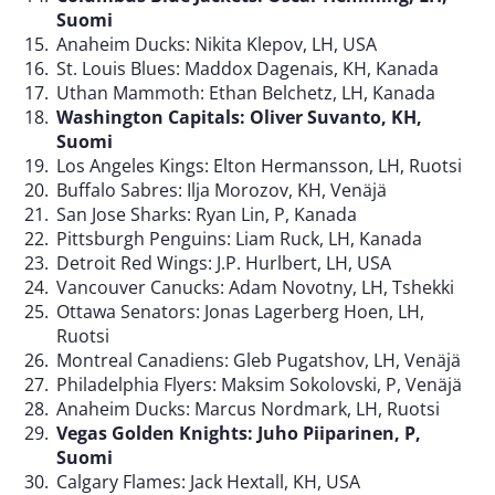
Suomi
Anaheim Ducks: Nikita Klepov, LH, USA
St. Louis Blues: Maddox Dagenais, KH, Kanada
Uthan Mammoth: Ethan Belchetz, LH, Kanada
Washington Capitals: Oliver Suvanto, KH,
Suomi
Los Angeles Kings: Elton Hermansson, LH, Ruotsi
Buffalo Sabres: Ilja Morozov, KH, Venäjä
San Jose Sharks: Ryan Lin, P, Kanada
Pittsburgh Penguins: Liam Ruck, LH, Kanada
Detroit Red Wings: J.P. Hurlbert, LH, USA
Vancouver Canucks: Adam Novotny, LH, Tshekki
Ottawa Senators: Jonas Lagerberg Hoen, LH,
Ruotsi
Montreal Canadiens: Gleb Pugatshov, LH, Venäjä
Philadelphia Flyers: Maksim Sokolovski, P, Venäjä
Anaheim Ducks: Marcus Nordmark, LH, Ruotsi
Vegas Golden Knights: Juho Piiparinen, P,
Suomi
Calgary Flames: Jack Hextall, KH, USA