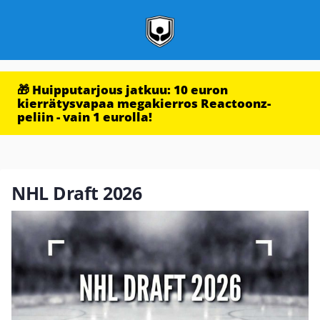
🎁 Huipputarjous jatkuu: 10 euron
kierrätysvapaa megakierros Reactoonz-
peliin - vain 1 eurolla!
NHL Draft 2026