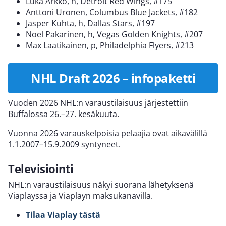
Luka Arkko, h, Detroit Red Wings, #175
Anttoni Uronen, Columbus Blue Jackets, #182
Jasper Kuhta, h, Dallas Stars, #197
Noel Pakarinen, h, Vegas Golden Knights, #207
Max Laatikainen, p, Philadelphia Flyers, #213
NHL Draft 2026 – infopaketti
Vuoden 2026 NHL:n varaustilaisuus järjestettiin
Buffalossa 26.–27. kesäkuuta.
Vuonna 2026 varauskelpoisia pelaajia ovat aikavälillä
1.1.2007–15.9.2009 syntyneet.
Televisiointi
NHL:n varaustilaisuus näkyi suorana lähetyksenä
Viaplayssa ja Viaplayn maksukanavilla.
Tilaa Viaplay tästä