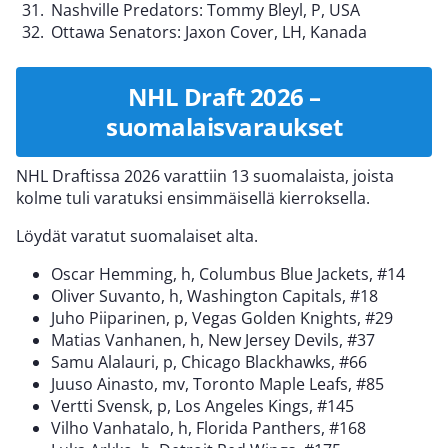
Nashville Predators: Tommy Bleyl, P, USA
Ottawa Senators: Jaxon Cover, LH, Kanada
NHL Draft 2026 –
suomalaisvaraukset
NHL Draftissa 2026 varattiin 13 suomalaista, joista
kolme tuli varatuksi ensimmäisellä kierroksella.
Löydät varatut suomalaiset alta.
Oscar Hemming, h, Columbus Blue Jackets, #14
Oliver Suvanto, h, Washington Capitals, #18
Juho Piiparinen, p, Vegas Golden Knights, #29
Matias Vanhanen, h, New Jersey Devils, #37
Samu Alalauri, p, Chicago Blackhawks, #66
Juuso Ainasto, mv, Toronto Maple Leafs, #85
Vertti Svensk, p, Los Angeles Kings, #145
Vilho Vanhatalo, h, Florida Panthers, #168