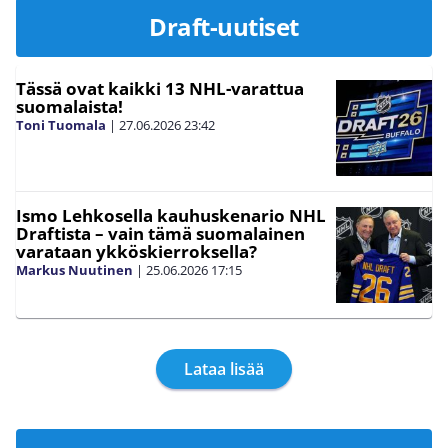
Draft-uutiset
Tässä ovat kaikki 13 NHL-varattua
suomalaista!
Toni Tuomala
|
27.06.2026
23:42
Ismo Lehkosella kauhuskenario NHL
Draftista – vain tämä suomalainen
varataan ykköskierroksella?
Markus Nuutinen
|
25.06.2026
17:15
Lataa lisää