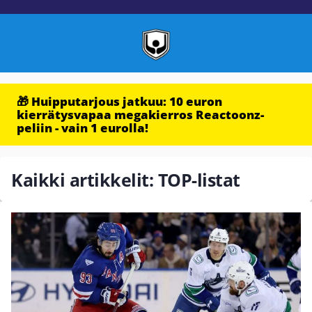
🎁 Huipputarjous jatkuu: 10 euron
kierrätysvapaa megakierros Reactoonz-
peliin - vain 1 eurolla!
Kaikki artikkelit: TOP-listat