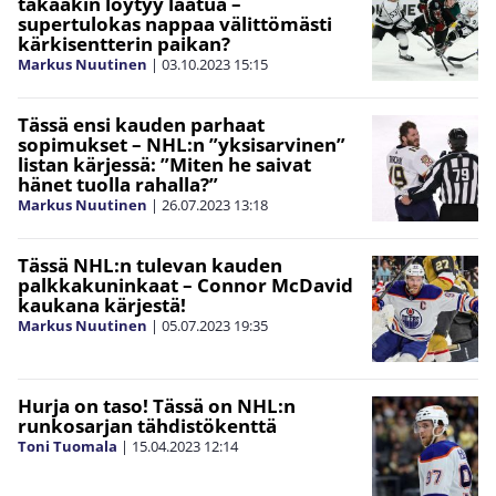
takaakin löytyy laatua –
supertulokas nappaa välittömästi
kärkisentterin paikan?
Markus Nuutinen
|
03.10.2023
15:15
Tässä ensi kauden parhaat
sopimukset – NHL:n ”yksisarvinen”
listan kärjessä: ”Miten he saivat
hänet tuolla rahalla?”
Markus Nuutinen
|
26.07.2023
13:18
Tässä NHL:n tulevan kauden
palkkakuninkaat – Connor McDavid
kaukana kärjestä!
Markus Nuutinen
|
05.07.2023
19:35
Hurja on taso! Tässä on NHL:n
runkosarjan tähdistökenttä
Toni Tuomala
|
15.04.2023
12:14