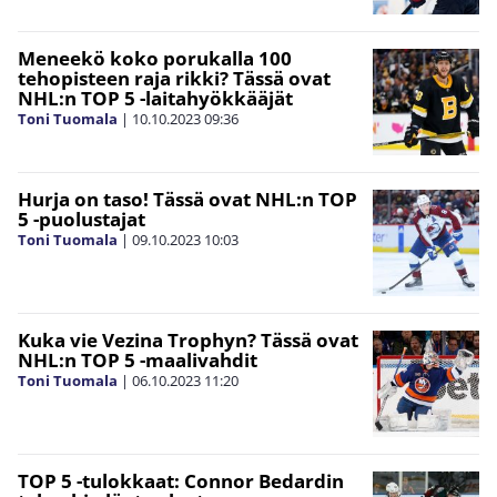
Meneekö koko porukalla 100
tehopisteen raja rikki? Tässä ovat
NHL:n TOP 5 -laitahyökkääjät
Toni Tuomala
|
10.10.2023
09:36
Hurja on taso! Tässä ovat NHL:n TOP
5 -puolustajat
Toni Tuomala
|
09.10.2023
10:03
Kuka vie Vezina Trophyn? Tässä ovat
NHL:n TOP 5 -maalivahdit
Toni Tuomala
|
06.10.2023
11:20
TOP 5 -tulokkaat: Connor Bedardin