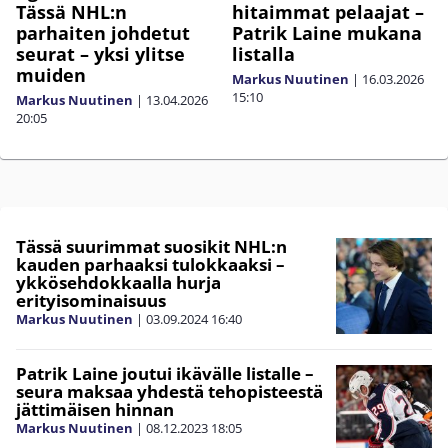
Tässä NHL:n
hitaimmat pelaajat –
parhaiten johdetut
Patrik Laine mukana
seurat – yksi ylitse
listalla
muiden
Markus Nuutinen
|
16.03.2026
15:10
Markus Nuutinen
|
13.04.2026
20:05
Tässä suurimmat suosikit NHL:n
kauden parhaaksi tulokkaaksi –
ykkösehdokkaalla hurja
erityisominaisuus
Markus Nuutinen
|
03.09.2024
16:40
Patrik Laine joutui ikävälle listalle –
seura maksaa yhdestä tehopisteestä
jättimäisen hinnan
Markus Nuutinen
|
08.12.2023
18:05