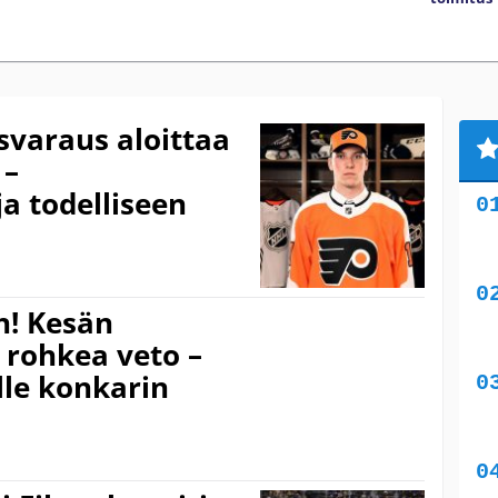
varaus aloittaa
 –
a todelliseen
n! Kesän
 rohkea veto –
lle konkarin