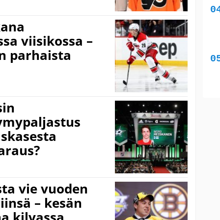
kana
a viisikossa –
n parhaista
sin
ymypaljastus
iskasesta
araus?
sta vie vuoden
iinsä – kesän
 kilvassa