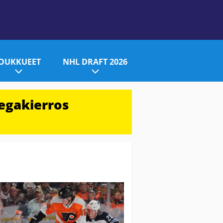
JOUKKUEET
NHL DRAFT 2026
egakierros