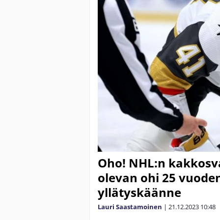
Oho! NHL:n kakkosva
olevan ohi 25 vuoden
yllätyskäänne
Lauri Saastamoinen
|
21.12.2023
10:48