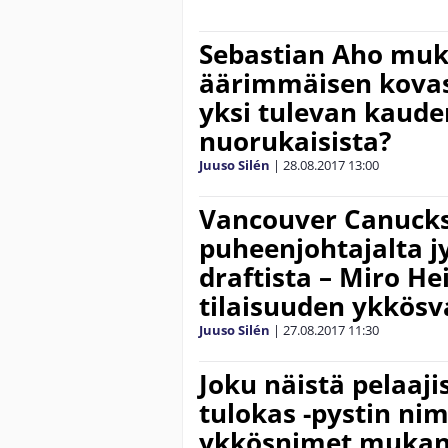
Sebastian Aho mu
äärimmäisen kovass
yksi tulevan kaude
nuorukaisista?
Juuso Silén
|
28.08.2017
13:00
Vancouver Canuck
puheenjohtajalta j
draftista – Miro He
tilaisuuden ykkösv
Juuso Silén
|
27.08.2017
11:30
Joku näistä pelaaji
tulokas -pystin nim
ykkösnimet mukana