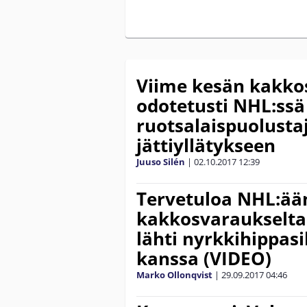
Viime kesän kakkos
odotetusti NHL:ssä
ruotsalaispuolustaj
jättiyllätykseen
Juuso Silén
|
02.10.2017
12:39
Tervetuloa NHL:ää
kakkosvaraukselta
lähti nyrkkihippasi
kanssa (VIDEO)
Marko Ollonqvist
|
29.09.2017
04:46