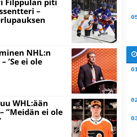
 Filppulan piti
ssentteri –
erlupauksen
uminen NHL:n
– ’Se ei ole
aluu WHL:ään
– ”Meidän ei ole
”