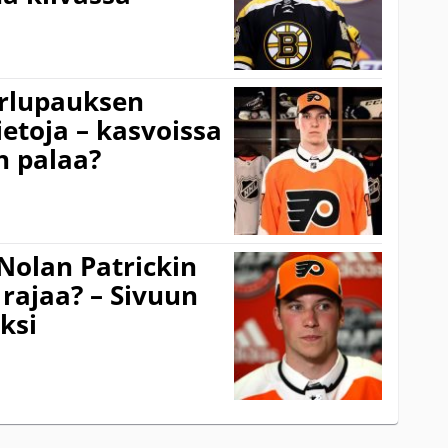
erlupauksen
ietoja – kasvoissa
n palaa?
Nolan Patrickin
rajaa? – Sivuun
ksi