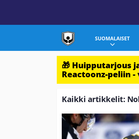
SUOMALAISET
🎁 Huipputarjous 
Reactoonz-peliin - 
Kaikki artikkelit: No