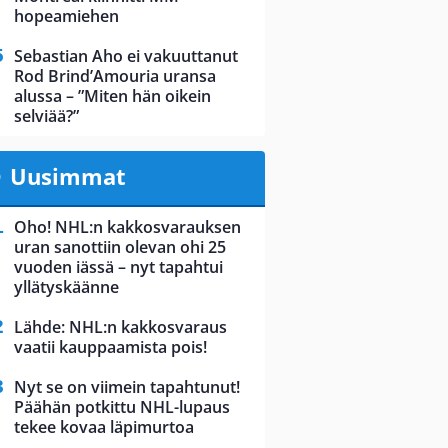
hopeamiehen
Sebastian Aho ei vakuuttanut
Rod Brind’Amouria uransa
alussa – ”Miten hän oikein
selviää?”
Uusimmat
Oho! NHL:n kakkosvarauksen
uran sanottiin olevan ohi 25
vuoden iässä – nyt tapahtui
yllätyskäänne
Lähde: NHL:n kakkosvaraus
vaatii kauppaamista pois!
Nyt se on viimein tapahtunut!
Päähän potkittu NHL-lupaus
tekee kovaa läpimurtoa