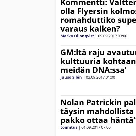
Kommentti: Valtteri
olla Flyersin kolmo
romahduttiko sup
varaus kaiken?
Marko Ollonqvist
|
09.09.2017
03:00
GM:ltä raju avaut
kulttuuria kohtaan 
meidän DNA:ssa’
Juuso Silén
|
03.09.2017
01:00
Nolan Patrickin p
täysin mahdollista 
pakko ottaa häntä
toimitus
|
01.09.2017
07:00