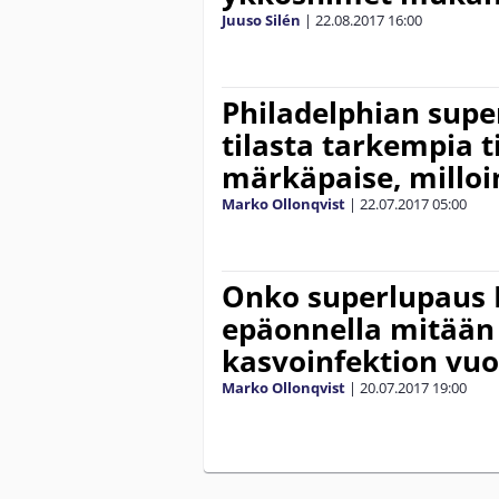
Juuso Silén
|
22.08.2017
16:00
Philadelphian sup
tilasta tarkempia t
märkäpaise, milloi
Marko Ollonqvist
|
22.07.2017
05:00
Onko superlupaus 
epäonnella mitään 
kasvoinfektion vuo
Marko Ollonqvist
|
20.07.2017
19:00