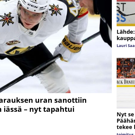
Lähde:
kauppa
Lauri Sa
rauksen uran sanottiin
 iässä – nyt tapahtui
Nyt se
Päähän
tekee 
toimitus