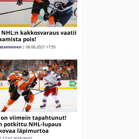
 NHL:n kakkosvaraus vaatii
amista pois!
astamoinen
|
06.06.2021
17:55
 on viimein tapahtunut!
 potkittu NHL-lupaus
kovaa läpimurtoa
|
17.02.2018
00:07