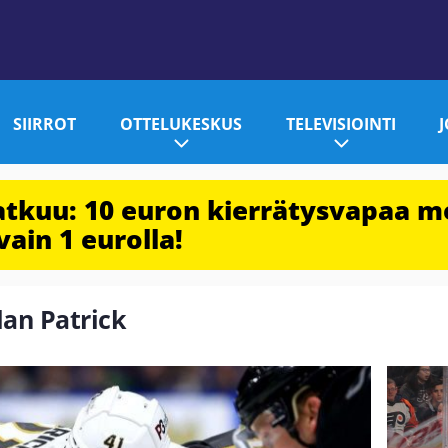
SIIRROT
OTTELUKESKUS
TELEVISIOINTI
jatkuu: 10 euron kierrätysvapaa m
vain 1 eurolla!
lan Patrick