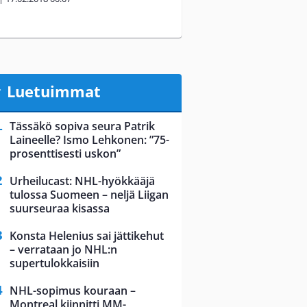
Luetuimmat
Tässäkö sopiva seura Patrik
Laineelle? Ismo Lehkonen: ”75-
prosenttisesti uskon”
Urheilucast: NHL-hyökkääjä
tulossa Suomeen – neljä Liigan
suurseuraa kisassa
Konsta Helenius sai jättikehut
– verrataan jo NHL:n
supertulokkaisiin
NHL-sopimus kouraan –
Montreal kiinnitti MM-