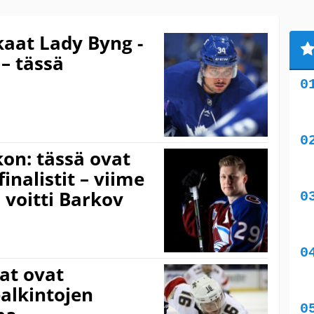
kaat Lady Byng -
– tässä
kon: tässä ovat
inalistit – viime
 voitti Barkov
at ovat
alkintojen