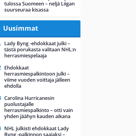
tulossa Suomeen – neljä Liigan
suurseuraa kisassa
Uusimmat
Lady Byng -ehdokkaat julki –
tästä porukasta valitaan NHL:n
herrasmiespelaaja
Ehdokkaat
herrasmiespalkintoon julki –
viime vuoden voittaja jälleen
ehdolla
Carolina Hurricanesin
puolustajalle
herrasmiespalkinto – otti vain
yhden jäähyn kauden aikana
NHL julkisti ehdokkaat Lady
Byng -palkinnon saajaksi –