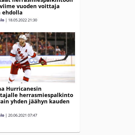
– viime vuoden voittaja
n ehdolla
alo
|
18.05.2022
21:30
na Hurricanesin
tajalle herrasmiespalkinto
 vain yhden jäähyn kauden
a
alo
|
20.06.2021
07:47