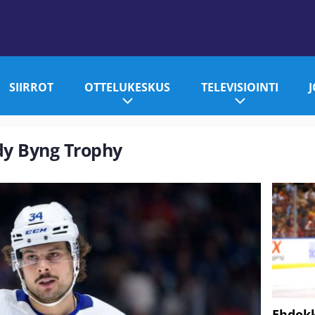
SIIRROT
OTTELUKESKUS
TELEVISIOINTI
ady Byng Trophy
Ehdokk