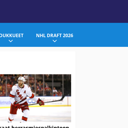
JOUKKUEET
NHL DRAFT 2026
aat herrasmiespalkintoon