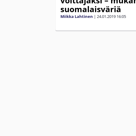
voittajaksi – muka
suomalaisväriä
Miikka Lahtinen
|
24.01.2019
16:05