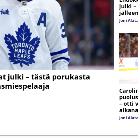
julki 
jällee
Joni Alat
 julki – tästä porukasta
asmiespelaaja
Caroli
puolus
– otti
aikan
Joni Alat