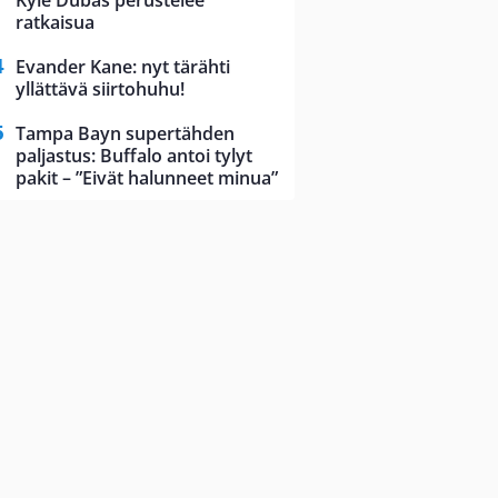
Kyle Dubas perustelee
ratkaisua
Evander Kane: nyt tärähti
yllättävä siirtohuhu!
Tampa Bayn supertähden
paljastus: Buffalo antoi tylyt
pakit – ”Eivät halunneet minua”