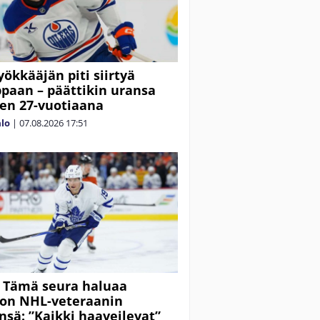
ökkääjän piti siirtyä
paan – päättikin uransa
äen 27-vuotiaana
alo
|
07.08.2026
17:51
 Tämä seura haluaa
on NHL-veteraanin
insä: ”Kaikki haaveilevat”