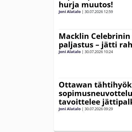
hurja muutos!
Joni Alatalo
|
30.07.2026
12:59
Macklin Celebrinin
paljastus – jätti r
Joni Alatalo
|
30.07.2026
10:24
Ottawan tähtihyö
sopimusneuvottelu
tavoittelee jättipa
Joni Alatalo
|
30.07.2026
09:29