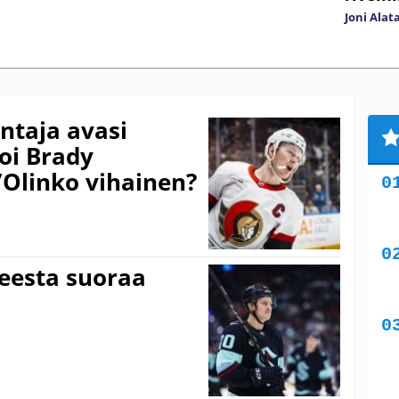
Joni Alat
taja avasi
oi Brady
”Olinko vihainen?
teesta suoraa