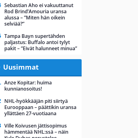
Sebastian Aho ei vakuuttanut
Rod Brind’Amouria uransa
alussa – ”Miten hän oikein
selviää?”
Tampa Bayn supertähden
paljastus: Buffalo antoi tylyt
pakit – ”Eivät halunneet minua”
Uusimmat
Anze Kopitar: huima
kunnianosoitus!
NHL-hyökkääjän piti siirtyä
Eurooppaan – päättikin uransa
yllättäen 27-vuotiaana
Ville Koivusen jättisopimus
hämmentää NHL:ssä – näin