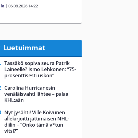
alo
|
06.08.2026
14:22
Luetuimmat
Tässäkö sopiva seura Patrik
Laineelle? Ismo Lehkonen: ”75-
prosenttisesti uskon”
Carolina Hurricanesin
venäläisvahti lähtee – palaa
KHL:ään
Nyt jysähti! Ville Koivunen
allekirjoitti jättimäisen NHL-
diilin – ”Onko tämä v*tun
vitsi?”