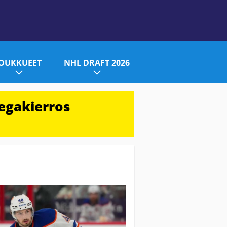
JOUKKUEET
NHL DRAFT 2026
egakierros