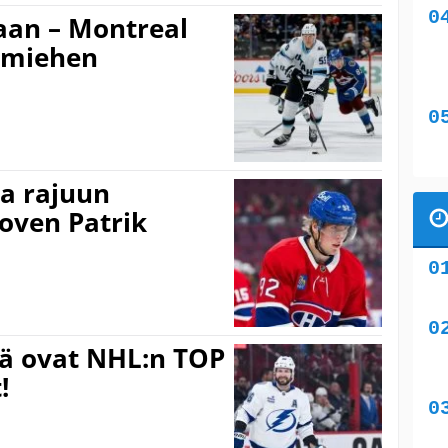
an – Montreal
amiehen
a rajuun
 oven Patrik
ä ovat NHL:n TOP
!