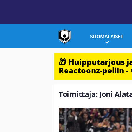
SUOMALAISET
🎁 Huipputarjous 
Reactoonz-peliin - 
Toimittaja: Joni Alat