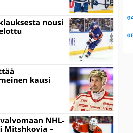
klauksesta nousi
elottu
ttää
imeinen kausi
 valvomaan NHL-
i Mitshkovia –