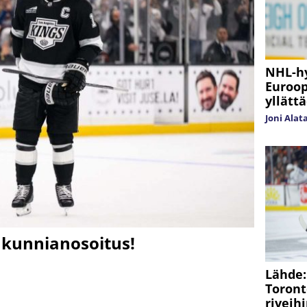
NHL-hy
Euroop
yllätt
Joni Alat
 kunnianosoitus!
Lähde:
Toront
riveih