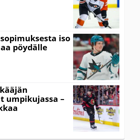
 sopimuksesta iso
ahaa pöydälle
kkääjän
t umpikujassa –
lkkaa