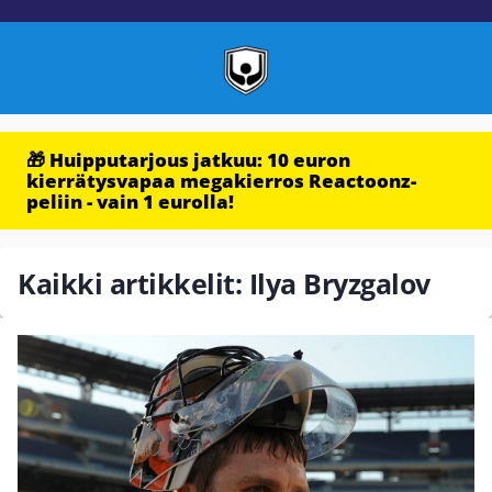
🎁 Huipputarjous jatkuu: 10 euron
kierrätysvapaa megakierros Reactoonz-
peliin - vain 1 eurolla!
Kaikki artikkelit: Ilya Bryzgalov