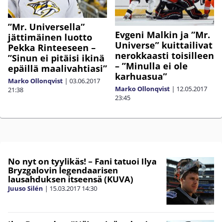
”Mr. Universella”
Evgeni Malkin ja ”Mr.
jättimäinen luotto
Universe” kuittailivat
Pekka Rinteeseen –
nerokkaasti toisilleen
”Sinun ei pitäisi ikinä
– ”Minulla ei ole
epäillä maalivahtiasi”
karhuasua”
Marko Ollonqvist
|
03.06.2017
Marko Ollonqvist
|
12.05.2017
21:38
23:45
No nyt on tyylikäs! – Fani tatuoi Ilya
Bryzgalovin legendaarisen
lausahduksen itseensä (KUVA)
Juuso Silén
|
15.03.2017
14:30