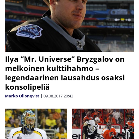
Ilya ”Mr. Universe” Bryzgalov on
melkoinen kulttihahmo –
legendaarinen lausahdus osaksi
konsolipeliä
Marko Ollonqvist
|
09.08.2017
20:43