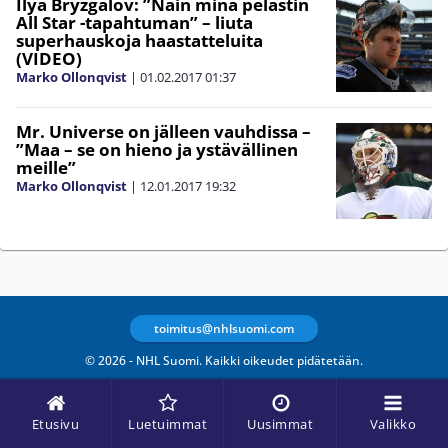
Ilya Bryzgalov: ”Näin minä pelastin
All Star -tapahtuman” – liuta
superhauskoja haastatteluita
(VIDEO)
Marko Ollonqvist
|
01.02.2017
01:37
Mr. Universe on jälleen vauhdissa –
”Maa – se on hieno ja ystävällinen
meille”
Marko Ollonqvist
|
12.01.2017
19:32
toimitus@nhlsuomi.com
© 2026 - NHL Suomi. Kaikki oikeudet pidätetään.
Etusivu
Luetuimmat
Uusimmat
Valikko