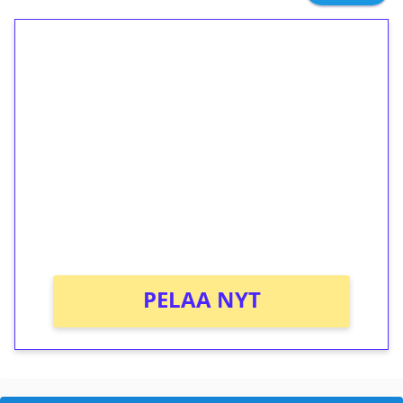
1€ = 10€ arvosta
ilmaiskierroksia ilman
kierrätystä!
Talleta 1€
Saat heti 50 ilmaiskierrosta Tuohi 1000 -
peliin (arvo 0,20€ per kierros)!
Ei kierrätysvaatimusta!
PELAA NYT