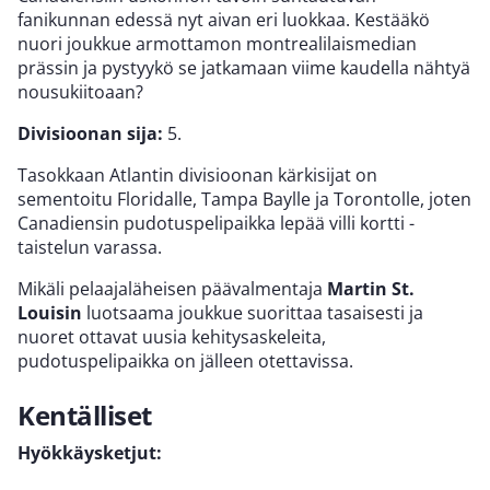
fanikunnan edessä nyt aivan eri luokkaa. Kestääkö
nuori joukkue armottamon montrealilaismedian
prässin ja pystyykö se jatkamaan viime kaudella nähtyä
nousukiitoaan?
Divisioonan sija:
5.
Tasokkaan Atlantin divisioonan kärkisijat on
sementoitu Floridalle, Tampa Baylle ja Torontolle, joten
Canadiensin pudotuspelipaikka lepää villi kortti -
taistelun varassa.
Mikäli pelaajaläheisen päävalmentaja
Martin St.
Louisin
luotsaama joukkue suorittaa tasaisesti ja
nuoret ottavat uusia kehitysaskeleita,
pudotuspelipaikka on jälleen otettavissa.
Kentälliset
Hyökkäysketjut: