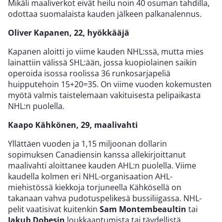
Mikäli maaliverkot eivät heilu noin 40 osuman tahdilla,
odottaa suomalaista kauden jälkeen palkanalennus.
Oliver Kapanen, 22, hyökkääjä
Kapanen aloitti jo viime kauden NHL:ssä, mutta mies
lainattiin välissä SHL:ään, jossa kuopiolainen saikin
operoida isossa roolissa 36 runkosarjapeliä
huipputehoin 15+20=35. On viime vuoden kokemusten
myötä valmis taistelemaan vakituisesta pelipaikasta
NHL:n puolella.
Kaapo Kähkönen, 29, maalivahti
Yllättäen vuoden ja 1,15 miljoonan dollarin
sopimuksen Canadiensin kanssa allekirjoittanut
maalivahti aloittanee kauden AHL:n puolella. Viime
kaudella kolmen eri NHL-organisaation AHL-
miehistössä kiekkoja torjuneella Kähkösellä on
takanaan vahva pudotuspelikesä bussiliigassa. NHL-
pelit vaatisivat kuitenkin
Sam Montembeaultin
tai
Jakub Dobesin
loukkaantumista tai täydellistä