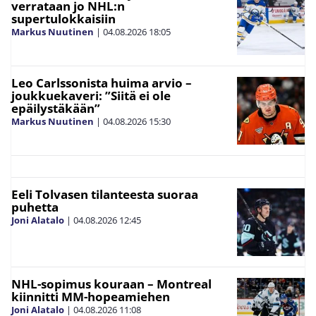
verrataan jo NHL:n
supertulokkaisiin
Markus Nuutinen
|
04.08.2026
18:05
Leo Carlssonista huima arvio –
joukkuekaveri: ”Siitä ei ole
epäilystäkään”
Markus Nuutinen
|
04.08.2026
15:30
Eeli Tolvasen tilanteesta suoraa
puhetta
Joni Alatalo
|
04.08.2026
12:45
NHL-sopimus kouraan – Montreal
kiinnitti MM-hopeamiehen
Joni Alatalo
|
04.08.2026
11:08