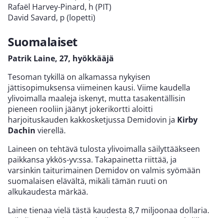
Rafaël Harvey-Pinard, h (PIT)
David Savard, p (lopetti)
Suomalaiset
Patrik Laine, 27, hyökkääjä
Tesoman tykillä on alkamassa nykyisen
jättisopimuksensa viimeinen kausi. Viime kaudella
ylivoimalla maaleja iskenyt, mutta tasakentällisin
pieneen rooliin jäänyt jokerikortti aloitti
harjoituskauden kakkosketjussa Demidovin ja
Kirby
Dachin
vierellä.
Laineen on tehtävä tulosta ylivoimalla säilyttääkseen
paikkansa ykkös-yv:ssa. Takapainetta riittää, ja
varsinkin taiturimainen Demidov on valmis syömään
suomalaisen elävältä, mikäli tämän ruuti on
alkukaudesta märkää.
Laine tienaa vielä tästä kaudesta 8,7 miljoonaa dollaria.