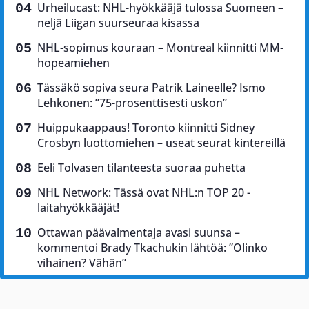
Urheilucast: NHL-hyökkääjä tulossa Suomeen –
neljä Liigan suurseuraa kisassa
NHL-sopimus kouraan – Montreal kiinnitti MM-
hopeamiehen
Tässäkö sopiva seura Patrik Laineelle? Ismo
Lehkonen: ”75-prosenttisesti uskon”
Huippukaappaus! Toronto kiinnitti Sidney
Crosbyn luottomiehen – useat seurat kintereillä
Eeli Tolvasen tilanteesta suoraa puhetta
NHL Network: Tässä ovat NHL:n TOP 20 -
laitahyökkääjät!
Ottawan päävalmentaja avasi suunsa –
kommentoi Brady Tkachukin lähtöä: ”Olinko
vihainen? Vähän”