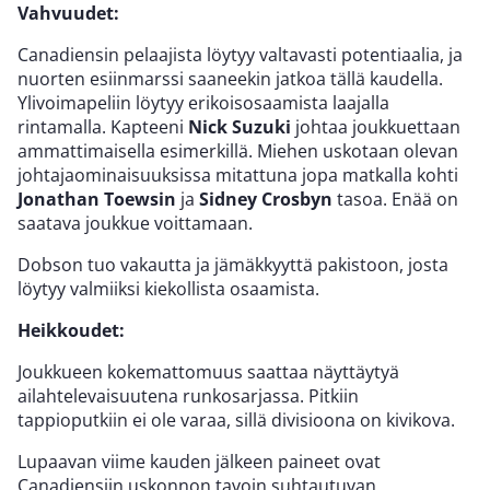
Vahvuudet:
Canadiensin pelaajista löytyy valtavasti potentiaalia, ja
nuorten esiinmarssi saaneekin jatkoa tällä kaudella.
Ylivoimapeliin löytyy erikoisosaamista laajalla
rintamalla. Kapteeni
Nick Suzuki
johtaa joukkuettaan
ammattimaisella esimerkillä. Miehen uskotaan olevan
johtajaominaisuuksissa mitattuna jopa matkalla kohti
Jonathan Toewsin
ja
Sidney Crosbyn
tasoa. Enää on
saatava joukkue voittamaan.
Dobson tuo vakautta ja jämäkkyyttä pakistoon, josta
löytyy valmiiksi kiekollista osaamista.
Heikkoudet:
Joukkueen kokemattomuus saattaa näyttäytyä
ailahtelevaisuutena runkosarjassa. Pitkiin
tappioputkiin ei ole varaa, sillä divisioona on kivikova.
Lupaavan viime kauden jälkeen paineet ovat
Canadiensiin uskonnon tavoin suhtautuvan