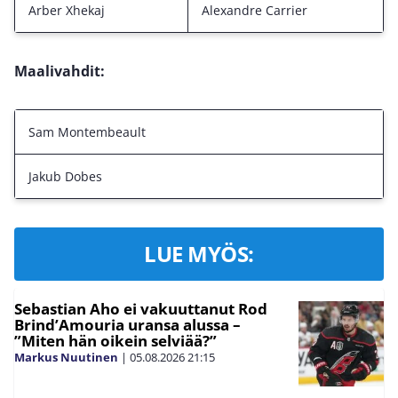
Arber Xhekaj
Alexandre Carrier
Maalivahdit:
Sam Montembeault
Jakub Dobes
LUE MYÖS:
Sebastian Aho ei vakuuttanut Rod
Brind’Amouria uransa alussa –
”Miten hän oikein selviää?”
Markus Nuutinen
|
05.08.2026
21:15