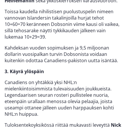
Heinemaniin
sekä ykköskierroksen varausvuoroon.
Toissa kaudella nihilistisen puolustuspelin nimeen
vannovan Islandersin takalinjoilla hurjat tehot
10+60=70 keränneen Dobsonin viime kausi oli vaikea,
sillä tehosarake näytti tykkikauden jälkeen vain
lukemaa 10+29=39.
Kahdeksan vuoden sopimuksen ja 9,5 miljoonan
dollarin vuosipalkan turvin Dobsonista voidaan
kuitenkin odottaa Canadiens-pakiston uutta isäntää.
3. Käyrä ylöspäin
Canadiens on yhtäkkiä yksi NHL:n
mielenkiintoisimmista tulevaisuuden joukkueista.
Legendaarisen seuran rosteri pullistelee nuoria,
eteenpäin urallaan menossa olevia pelaajia, joista
useampi ottanee jälleen uuden harppauksen kohti
NHL:n huippua.
Tuloksentekoyksikössä riittää mukavasti leveyttä
Nick