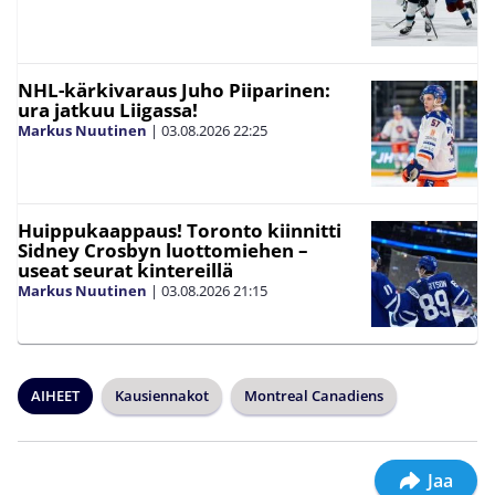
NHL-kärkivaraus Juho Piiparinen:
ura jatkuu Liigassa!
Markus Nuutinen
|
03.08.2026
22:25
Huippukaappaus! Toronto kiinnitti
Sidney Crosbyn luottomiehen –
useat seurat kintereillä
Markus Nuutinen
|
03.08.2026
21:15
AIHEET
Kausiennakot
Montreal Canadiens
Jaa