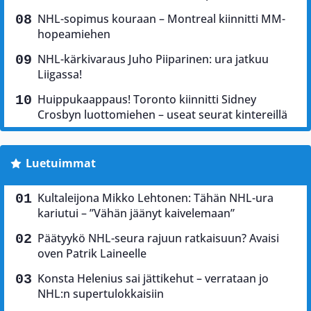
NHL-sopimus kouraan – Montreal kiinnitti MM-
hopeamiehen
NHL-kärkivaraus Juho Piiparinen: ura jatkuu
Liigassa!
Huippukaappaus! Toronto kiinnitti Sidney
Crosbyn luottomiehen – useat seurat kintereillä
Luetuimmat
Kultaleijona Mikko Lehtonen: Tähän NHL-ura
kariutui – ”Vähän jäänyt kaivelemaan”
Päätyykö NHL-seura rajuun ratkaisuun? Avaisi
oven Patrik Laineelle
Konsta Helenius sai jättikehut – verrataan jo
NHL:n supertulokkaisiin