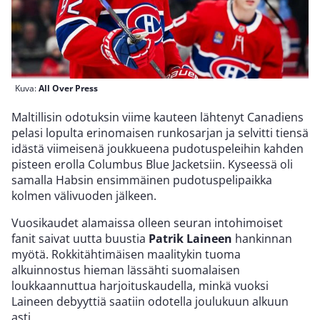
Kuva:
All Over Press
Maltillisin odotuksin viime kauteen lähtenyt Canadiens
pelasi lopulta erinomaisen runkosarjan ja selvitti tiensä
idästä viimeisenä joukkueena pudotuspeleihin kahden
pisteen erolla Columbus Blue Jacketsiin. Kyseessä oli
samalla Habsin ensimmäinen pudotuspelipaikka
kolmen välivuoden jälkeen.
Vuosikaudet alamaissa olleen seuran intohimoiset
fanit saivat uutta buustia
Patrik Laineen
hankinnan
myötä. Rokkitähtimäisen maalitykin tuoma
alkuinnostus hieman lässähti suomalaisen
loukkaannuttua harjoituskaudella, minkä vuoksi
Laineen debyyttiä saatiin odotella joulukuun alkuun
asti.