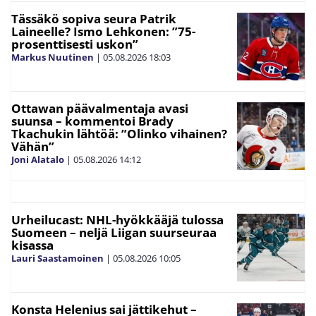
Tässäkö sopiva seura Patrik
Laineelle? Ismo Lehkonen: ”75-
prosenttisesti uskon”
Markus Nuutinen
|
05.08.2026
18:03
Ottawan päävalmentaja avasi
suunsa – kommentoi Brady
Tkachukin lähtöä: ”Olinko vihainen?
Vähän”
Joni Alatalo
|
05.08.2026
14:12
Urheilucast: NHL-hyökkääjä tulossa
Suomeen – neljä Liigan suurseuraa
kisassa
Lauri Saastamoinen
|
05.08.2026
10:05
Konsta Helenius sai jättikehut –