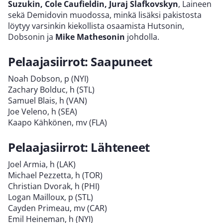
Suzukin, Cole Caufieldin, Juraj Slafkovskyn
, Laineen
sekä Demidovin muodossa, minkä lisäksi pakistosta
löytyy varsinkin kiekollista osaamista Hutsonin,
Dobsonin ja
Mike Mathesonin
johdolla.
Pelaajasiirrot: Saapuneet
Noah Dobson, p (NYI)
Zachary Bolduc, h (STL)
Samuel Blais, h (VAN)
Joe Veleno, h (SEA)
Kaapo Kähkönen, mv (FLA)
Pelaajasiirrot: Lähteneet
Joel Armia, h (LAK)
Michael Pezzetta, h (TOR)
Christian Dvorak, h (PHI)
Logan Mailloux, p (STL)
Cayden Primeau, mv (CAR)
Emil Heineman, h (NYI)