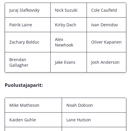
Juraj Slafkovsky
Nick Suzuki
Cole Caufield
Patrik Laine
Kirby Dach
Ivan Demidov
Alex
Zachary Bolduc
Oliver Kapanen
Newhook
Brendan
Jake Evans
Josh Anderson
Gallagher
Puolustajaparit:
Mike Matheson
Noah Dobson
Kaiden Guhle
Lane Hutson