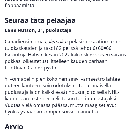
floppaamista.
Seuraa tätä pelaajaa
Lane Hutson, 21, puolustaja
Canadiensin oma
calemakar
pelasi sensaatiomaisen
tulokaskauden ja takoi 82 pelissä tehot 6+60=66.
Palkintoja Habsin kesän 2022 kakkoskierroksen varaus
pokkasi oikeutetusti itselleen kauden parhaan
tulokkaan Calder-pystin.
Ylivoimapelin pienikokoinen siniviivamaestro lähtee
uuteen kauteen isoin odotuksin. Taiturimaisella
puolustajalla on kaikki eväät nousta jo toisella NHL-
kaudellaan piste per peli -tason tähtipuolustajaksi.
Vuotaa vielä omassa päässä, mutta maagiset avut
hyökkäyspäähän kompensoivat tilannetta.
Arvio