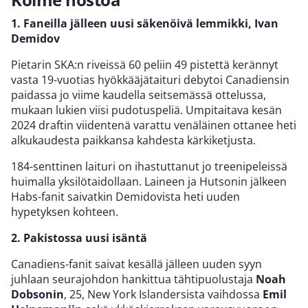
1. Faneilla jälleen uusi säkenöivä lemmikki, Ivan
Demidov
Pietarin SKA:n riveissä 60 peliin 49 pistettä kerännyt
vasta 19-vuotias hyökkääjätaituri debytoi Canadiensin
paidassa jo viime kaudella seitsemässä ottelussa,
mukaan lukien viisi pudotuspeliä. Umpitaitava kesän
2024 draftin viidentenä varattu venäläinen ottanee heti
alkukaudesta paikkansa kahdesta kärkiketjusta.
184-senttinen laituri on ihastuttanut jo treenipeleissä
huimalla yksilötaidollaan. Laineen ja Hutsonin jälkeen
Habs-fanit saivatkin Demidovista heti uuden
hypetyksen kohteen.
2. Pakistossa uusi isäntä
Canadiens-fanit saivat kesällä jälleen uuden syyn
juhlaan seurajohdon hankittua tähtipuolustaja
Noah
Dobsonin
, 25, New York Islandersista vaihdossa
Emil