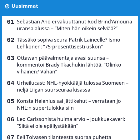
Uusimmat
Sebastian Aho ei vakuuttanut Rod Brind’Amouria
uransa alussa – ”Miten hän oikein selviää?”
Tässäkö sopiva seura Patrik Laineelle? Ismo
Lehkonen: ”75-prosenttisesti uskon”
Ottawan päävalmentaja avasi suunsa –
kommentoi Brady Tkachukin lähtöä: ”Olinko
vihainen? Vähän”
Urheilucast: NHL-hyökkääjä tulossa Suomeen –
neljä Liigan suurseuraa kisassa
Konsta Helenius sai jättikehut – verrataan jo
NHL:n supertulokkaisiin
Leo Carlssonista huima arvio – joukkuekaveri:
”Siitä ei ole epäilystäkään”
Eeli Tolvasen tilanteesta suoraa puhetta