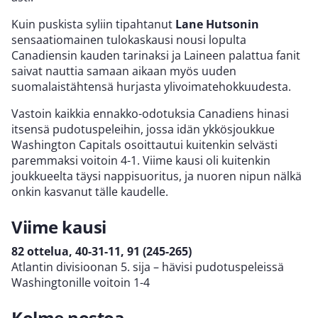
Kuin puskista syliin tipahtanut
Lane Hutsonin
sensaatiomainen tulokaskausi nousi lopulta
Canadiensin kauden tarinaksi ja Laineen palattua fanit
saivat nauttia samaan aikaan myös uuden
suomalaistähtensä hurjasta ylivoimatehokkuudesta.
Vastoin kaikkia ennakko-odotuksia Canadiens hinasi
itsensä pudotuspeleihin, jossa idän ykkösjoukkue
Washington Capitals osoittautui kuitenkin selvästi
paremmaksi voitoin 4-1. Viime kausi oli kuitenkin
joukkueelta täysi nappisuoritus, ja nuoren nipun nälkä
onkin kasvanut tälle kaudelle.
Viime kausi
82 ottelua, 40-31-11, 91 (245-265)
Atlantin divisioonan 5. sija – hävisi pudotuspeleissä
Washingtonille voitoin 1-4
Kolme nostoa