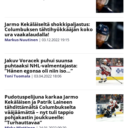
Jarmo Kekäläiseltä shokkipaljastus:
Columbuksen tähtihyökkääjän koko
ura vaakalaudalla!
Markus Nuutinen
|
03.12.2022
19:15
Jakuv Voracek puhui suunsa
puhtaaksi NHL-valmentajasta:
”Hänen egonsa oli niin iso…”
Toni Tuomala
|
03.04.2022
18:06
Pudotuspelijuna karkaa Jarmo
Kekäläisen ja Patrik Laineen
tähdittämältä Columbukselta
vääjäämättä – nyt tuli tappio
pohjakastin joukkueelle:
”Turhauttavaa”
Miska Miettinen
|
24.01.2022
09:20