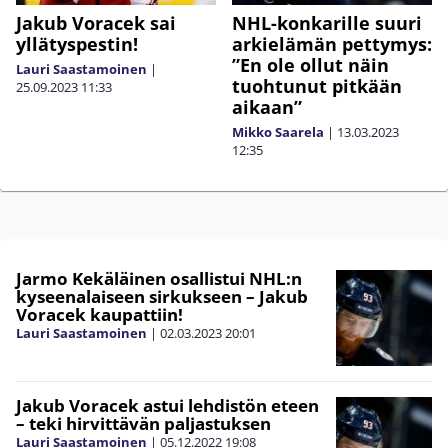
Jakub Voracek sai
NHL-konkarille suuri
yllätyspestin!
arkielämän pettymys:
”En ole ollut näin
Lauri Saastamoinen
|
tuohtunut pitkään
25.09.2023
11:33
aikaan”
Mikko Saarela
|
13.03.2023
12:35
Jarmo Kekäläinen osallistui NHL:n
kyseenalaiseen sirkukseen – Jakub
Voracek kaupattiin!
Lauri Saastamoinen
|
02.03.2023
20:01
Jakub Voracek astui lehdistön eteen
– teki hirvittävän paljastuksen
Lauri Saastamoinen
|
05.12.2022
19:08