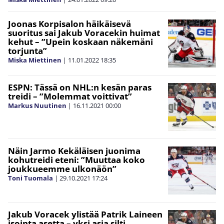
Joonas Korpisalon häikäisevä
suoritus sai Jakub Voracekin huimat
kehut – ”Upein koskaan näkemäni
torjunta”
Miska Miettinen
|
11.01.2022
18:35
ESPN: Tässä on NHL:n kesän paras
treidi – ”Molemmat voittivat”
Markus Nuutinen
|
16.11.2021
00:00
Näin Jarmo Kekäläisen juonima
kohutreidi eteni: ”Muuttaa koko
joukkueemme ulkonäön”
Toni Tuomala
|
29.10.2021
17:24
Jakub Voracek ylistää Patrik Laineen
isointa asetta – yksi asia silti