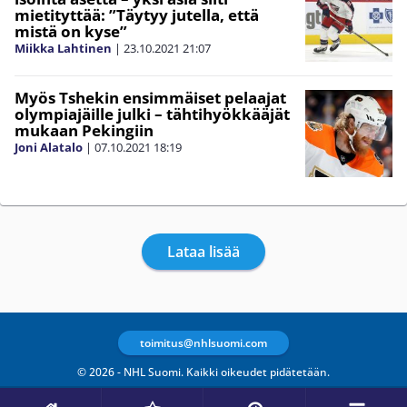
mietityttää: ”Täytyy jutella, että
mistä on kyse”
Miikka Lahtinen
|
23.10.2021
21:07
Myös Tshekin ensimmäiset pelaajat
olympiajäille julki – tähtihyökkääjät
mukaan Pekingiin
Joni Alatalo
|
07.10.2021
18:19
Lataa lisää
toimitus@nhlsuomi.com
© 2026 - NHL Suomi. Kaikki oikeudet pidätetään.