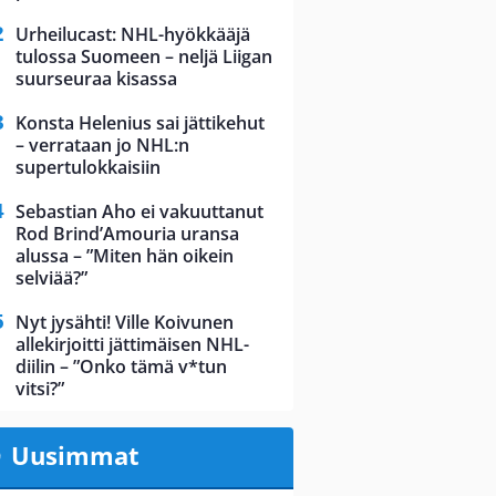
Urheilucast: NHL-hyökkääjä
tulossa Suomeen – neljä Liigan
suurseuraa kisassa
Konsta Helenius sai jättikehut
– verrataan jo NHL:n
supertulokkaisiin
Sebastian Aho ei vakuuttanut
Rod Brind’Amouria uransa
alussa – ”Miten hän oikein
selviää?”
Nyt jysähti! Ville Koivunen
allekirjoitti jättimäisen NHL-
diilin – ”Onko tämä v*tun
vitsi?”
Uusimmat