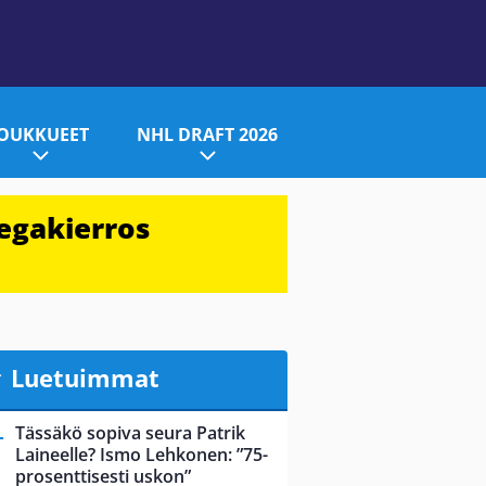
JOUKKUEET
NHL DRAFT 2026
egakierros
Luetuimmat
Tässäkö sopiva seura Patrik
Laineelle? Ismo Lehkonen: ”75-
prosenttisesti uskon”