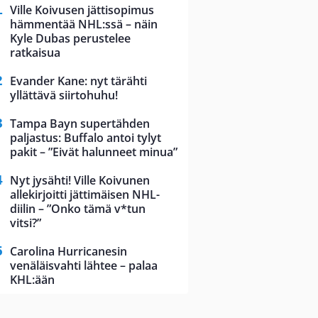
Ville Koivusen jättisopimus
hämmentää NHL:ssä – näin
Kyle Dubas perustelee
ratkaisua
Evander Kane: nyt tärähti
yllättävä siirtohuhu!
Tampa Bayn supertähden
paljastus: Buffalo antoi tylyt
pakit – ”Eivät halunneet minua”
Nyt jysähti! Ville Koivunen
allekirjoitti jättimäisen NHL-
diilin – ”Onko tämä v*tun
vitsi?”
Carolina Hurricanesin
venäläisvahti lähtee – palaa
KHL:ään