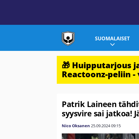
SUOMALAISET
🎁 Huipputarjous 
Reactoonz-peliin - 
Patrik Laineen tähd
syysvire sai jatkoa! J
Nico Oksanen
25.09.2024
09:15