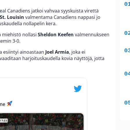
l Canadiens jatkoi vahvaa syyskuista virettä
St. Louisin
valmentama Canadiens nappasi jo
uskaudella nollapelin kera.
a miehistö nollasi
Sheldon Keefen
valmennukseen
kemin 3-0.
a esiintyi ainoastaan
Joel Armia
, joka ei
 vaaditaan harjoituskaudella kovia näyttöjä, jotta
ime