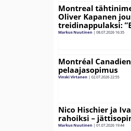
Montreal tähtinime
Oliver Kapanen jo
treidinappulaksi: ”E
Markus Nuutinen
|
08.07.2026
16:35
Montréal Canadiens
pelaajasopimus
Vinski Virtanen
|
02.07.2026
22:55
Nico Hischier ja Iv
rahoiksi – jättiso
Markus Nuutinen
|
01.07.2026
19:44