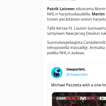
Patrik Laineen
edustama Montrea
NHL:n harjoituskaudella.
Martin 
toisen perättäisen voiton harjoit
Tällä kertaa St. Louisin luotsaam
siirtyneen New Jersey Devilsin lu
Suomalaispelaajista Canadiensilt
tehopisteillä mässäillyt. Armialta
paikka NHL:n aukeaa.
SleeperNHL
@SleeperNHL
Michael Pezzetta with a one-t