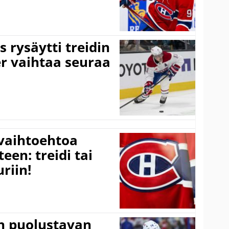
 rysäytti treidin
r vaihtaa seuraa
 vaihtoehtoa
en: treidi tai
riin!
n puolustavan