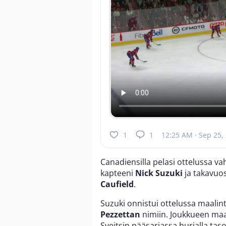
1
1
12:25 AM · Sep 25,
Canadiensilla pelasi ottelussa v
kapteeni
Nick Suzuki
ja takavuos
Caufield
.
Suzuki onnistui ottelussa maalin
Pezzettan
nimiin. Joukkueen maa
Sveitsin pääsarjassa hurjalla tas