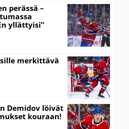
n perässä –
utumassa
n yllättyisi”
ille merkittävä
an Demidov löivät
pimukset kouraan!