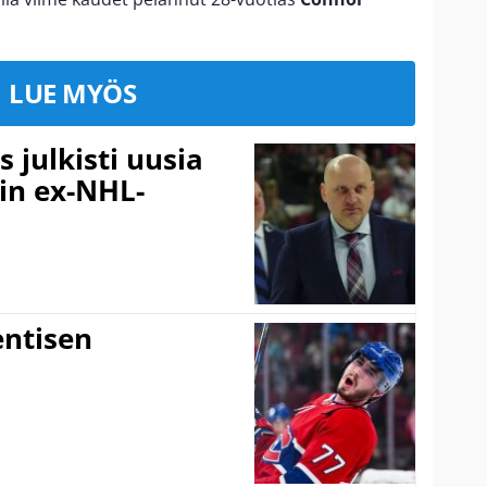
LUE MYÖS
 julkisti uusia
in ex-NHL-
entisen