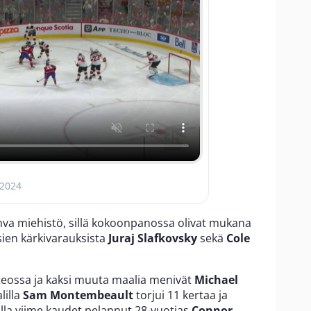
 2024
ahva miehistö, sillä kokoonpanossa olivat mukana
ien kärkivarauksista
Juraj Slafkovsky
sekä
Cole
teossa ja kaksi muuta maalia menivät
Michael
lilla
Sam Montembeault
torjui 11 kertaa ja
olla viime kaudet pelannut 28-vuotias
Connor