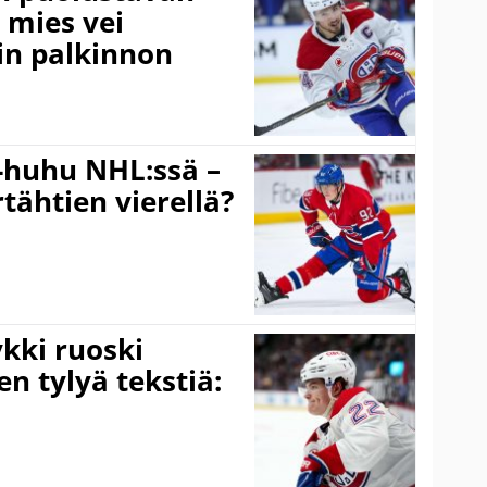
 mies vei
in palkinnon
 -huhu NHL:ssä –
rtähtien vierellä?
kki ruoski
en tylyä tekstiä: