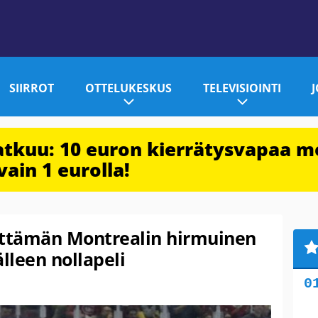
SIIRROT
OTTELUKESKUS
TELEVISIOINTI
jatkuu: 10 euron kierrätysvapaa m
vain 1 eurolla!
ittämän Montrealin hirmuinen
älleen nollapeli