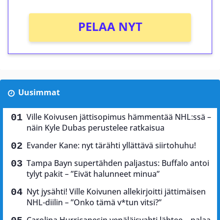
PELAA NYT
Uusimmat
Ville Koivusen jättisopimus hämmentää NHL:ssä –
näin Kyle Dubas perustelee ratkaisua
Evander Kane: nyt tärähti yllättävä siirtohuhu!
Tampa Bayn supertähden paljastus: Buffalo antoi
tylyt pakit – ”Eivät halunneet minua”
Nyt jysähti! Ville Koivunen allekirjoitti jättimäisen
NHL-diilin – ”Onko tämä v*tun vitsi?”