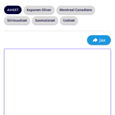
AIHEET
Kapanen Oliver
Montreal Canadiens
Siirtouutiset
Suomalaiset
Uutiset
Jaa
1€ = 10€ arvosta
ilmaiskierroksia ilman
kierrätystä!
Talleta 1€
Saat heti 50 ilmaiskierrosta Tuohi 1000 -
peliin (arvo 0,20€ per kierros)!
Ei kierrätysvaatimusta!