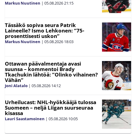
Markus Nuutinen
|
05.08.2026
21:15
Tässäkö sopiva seura Patrik
Laineelle? Ismo Lehkonen: ”75-
prosenttisesti uskon”
Markus Nuutinen
|
05.08.2026
18:03
Ottawan päävalmentaja avasi
suunsa – kommentoi Brady
Tkachukin lähtöä: ”Olinko vihainen?
Vähän”
Joni Alatalo
|
05.08.2026
14:12
Urheilucast: NHL-hyökkääjä tulossa
Suomeen – neljä Liigan suurseuraa
kisassa
Lauri Saastamoinen
|
05.08.2026
10:05