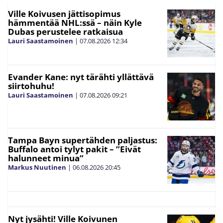
Ville Koivusen jättisopimus
hämmentää NHL:ssä – näin Kyle
Dubas perustelee ratkaisua
Lauri Saastamoinen
|
07.08.2026
12:34
Evander Kane: nyt tärähti yllättävä
siirtohuhu!
Lauri Saastamoinen
|
07.08.2026
09:21
Tampa Bayn supertähden paljastus:
Buffalo antoi tylyt pakit – ”Eivät
halunneet minua”
Markus Nuutinen
|
06.08.2026
20:45
Nyt jysähti! Ville Koivunen