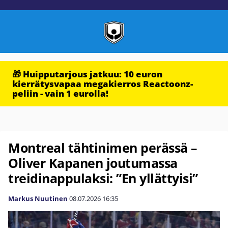
🎁 Huipputarjous jatkuu: 10 euron
kierrätysvapaa megakierros Reactoonz-
peliin - vain 1 eurolla!
Montreal tähtinimen perässä –
Oliver Kapanen joutumassa
treidinappulaksi: ”En yllättyisi”
Markus Nuutinen
08.07.2026
16:35