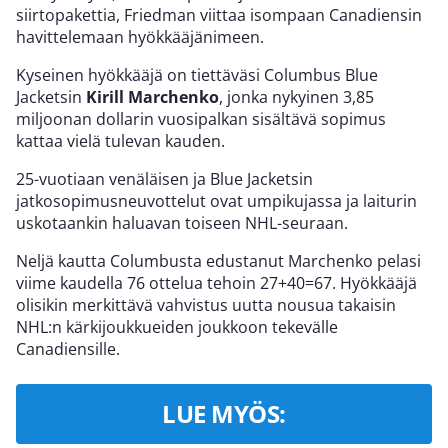
siirtopakettia, Friedman viittaa isompaan Canadiensin
havittelemaan hyökkääjänimeen.
Kyseinen hyökkääjä on tiettäväsi Columbus Blue
Jacketsin
Kirill Marchenko
, jonka nykyinen 3,85
miljoonan dollarin vuosipalkan sisältävä sopimus
kattaa vielä tulevan kauden.
25-vuotiaan venäläisen ja Blue Jacketsin
jatkosopimusneuvottelut ovat umpikujassa ja laiturin
uskotaankin haluavan toiseen NHL-seuraan.
Neljä kautta Columbusta edustanut Marchenko pelasi
viime kaudella 76 ottelua tehoin 27+40=67. Hyökkääjä
olisikin merkittävä vahvistus uutta nousua takaisin
NHL:n kärkijoukkueiden joukkoon tekevälle
Canadiensille.
LUE MYÖS: