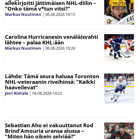
allekirjoitti jättimäisen NHL-diilin –
”Onko tämä v*tun vitsi?”
Markus Nuutinen
|
06.08.2026
18:15
Carolina Hurricanesin venäläisvahti
lähtee – palaa KHL:ään
Markus Nuutinen
|
06.08.2026
16:26
Lähde: Tämä seura haluaa Toronton
NHL-veteraanin riveihinsä: ”Kaikki
haaveilevat”
Joni Alatalo
|
06.08.2026
14:22
Sebastian Aho ei vakuuttanut Rod
Brind’Amouria uransa alussa –
”Miten hän oikein selviää?”