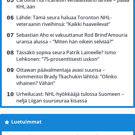
Carolina Hurricanesin venäläisvahti lähtee – palaa
KHL:ään
Lähde: Tämä seura haluaa Toronton NHL-
veteraanin riveihinsä: ”Kaikki haaveilevat”
Sebastian Aho ei vakuuttanut Rod Brind’Amouria
uransa alussa – ”Miten hän oikein selviää?”
Tässäkö sopiva seura Patrik Laineelle? Ismo
Lehkonen: ”75-prosenttisesti uskon”
Ottawan päävalmentaja avasi suunsa –
kommentoi Brady Tkachukin lähtöä: ”Olinko
vihainen? Vähän”
Urheilucast: NHL-hyökkääjä tulossa Suomeen –
neljä Liigan suurseuraa kisassa
Luetuimmat