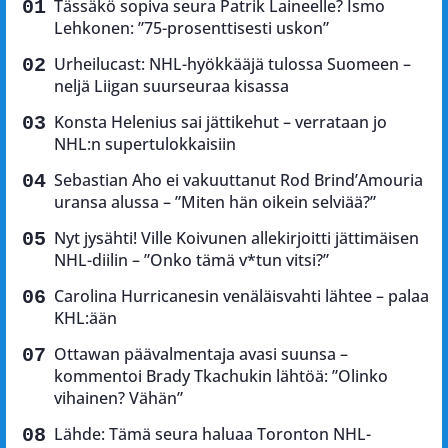
Tässäkö sopiva seura Patrik Laineelle? Ismo
Lehkonen: ”75-prosenttisesti uskon”
Urheilucast: NHL-hyökkääjä tulossa Suomeen –
neljä Liigan suurseuraa kisassa
Konsta Helenius sai jättikehut – verrataan jo
NHL:n supertulokkaisiin
Sebastian Aho ei vakuuttanut Rod Brind’Amouria
uransa alussa – ”Miten hän oikein selviää?”
Nyt jysähti! Ville Koivunen allekirjoitti jättimäisen
NHL-diilin – ”Onko tämä v*tun vitsi?”
Carolina Hurricanesin venäläisvahti lähtee – palaa
KHL:ään
Ottawan päävalmentaja avasi suunsa –
kommentoi Brady Tkachukin lähtöä: ”Olinko
vihainen? Vähän”
Lähde: Tämä seura haluaa Toronton NHL-