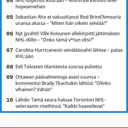
NHL-sopimus kouraan – Montreal kiinnitti MM-
hopeamiehen
Sebastian Aho ei vakuuttanut Rod Brind’Amouria
uransa alussa – ”Miten hän oikein selviää?”
Nyt jysähti! Ville Koivunen allekirjoitti jättimäisen
NHL-diilin – ”Onko tämä v*tun vitsi?”
Carolina Hurricanesin venäläisvahti lähtee – palaa
KHL:ään
Eeli Tolvasen tilanteesta suoraa puhetta
Ottawan päävalmentaja avasi suunsa –
kommentoi Brady Tkachukin lähtöä: ”Olinko
vihainen? Vähän”
Lähde: Tämä seura haluaa Toronton NHL-
veteraanin riveihinsä: ”Kaikki haaveilevat”