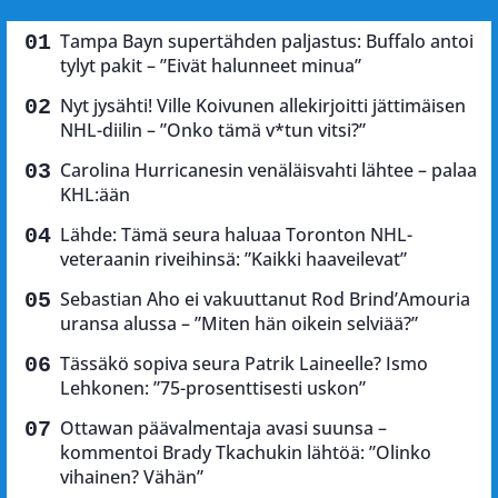
Tampa Bayn supertähden paljastus: Buffalo antoi
tylyt pakit – ”Eivät halunneet minua”
Nyt jysähti! Ville Koivunen allekirjoitti jättimäisen
NHL-diilin – ”Onko tämä v*tun vitsi?”
Carolina Hurricanesin venäläisvahti lähtee – palaa
KHL:ään
Lähde: Tämä seura haluaa Toronton NHL-
veteraanin riveihinsä: ”Kaikki haaveilevat”
Sebastian Aho ei vakuuttanut Rod Brind’Amouria
uransa alussa – ”Miten hän oikein selviää?”
Tässäkö sopiva seura Patrik Laineelle? Ismo
Lehkonen: ”75-prosenttisesti uskon”
Ottawan päävalmentaja avasi suunsa –
kommentoi Brady Tkachukin lähtöä: ”Olinko
vihainen? Vähän”