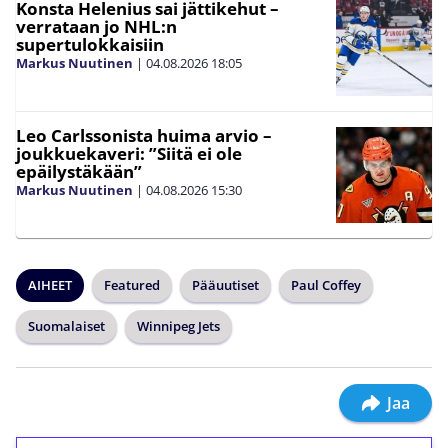
Konsta Helenius sai jättikehut –
verrataan jo NHL:n
supertulokkaisiin
Markus Nuutinen
|
04.08.2026
18:05
Leo Carlssonista huima arvio –
joukkuekaveri: ”Siitä ei ole
epäilystäkään”
Markus Nuutinen
|
04.08.2026
15:30
AIHEET
Featured
Pääuutiset
Paul Coffey
Suomalaiset
Winnipeg Jets
Jaa