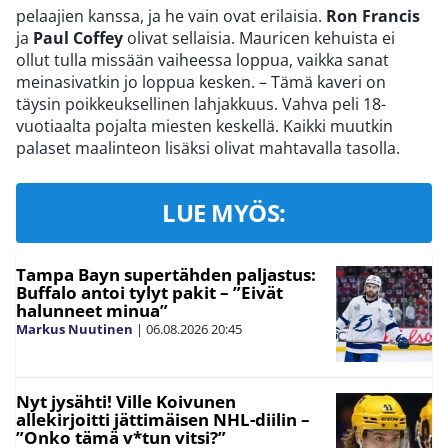
pelaajien kanssa, ja he vain ovat erilaisia.
Ron Francis
ja
Paul Coffey
olivat sellaisia. Mauricen kehuista ei
ollut tulla missään vaiheessa loppua, vaikka sanat
meinasivatkin jo loppua kesken. – Tämä kaveri on
täysin poikkeuksellinen lahjakkuus. Vahva peli 18-
vuotiaalta pojalta miesten keskellä. Kaikki muutkin
palaset maalinteon lisäksi olivat mahtavalla tasolla.
LUE MYÖS:
Tampa Bayn supertähden paljastus:
Buffalo antoi tylyt pakit – ”Eivät
halunneet minua”
Markus Nuutinen
|
06.08.2026
20:45
Nyt jysähti! Ville Koivunen
allekirjoitti jättimäisen NHL-diilin –
”Onko tämä v*tun vitsi?”