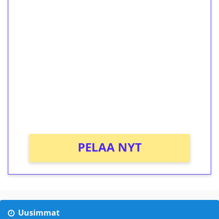
1€ = 10€ arvosta
ilmaiskierroksia ilman
kierrätystä!
Talleta 1€
Saat heti 50 ilmaiskierrosta Tuohi 1000 -
peliin (arvo 0,20€ per kierros)!
Ei kierrätysvaatimusta!
PELAA NYT
Uusimmat