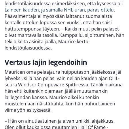
lehdistötilaisuudessa esimerkiksi sen, että kyseessä oli
Laineen kauden, ja samalla NHL-uran, paras ottelu
.
Päävalmentaja ei myöskään laittanut suomalaista
kentälle ottelun lopussa sen vuoksi, että hän saisi
hattutemppunsa täyteen. – Kaikki muut pelin palaset
olivat mahtavalla tasolla. Kamppailu, sijoittuminen, hän
teki oikeita asioita jäällä, Maurice kertoi
lehdistötilaisuudessa.
Vertaus lajin legendoihin
Mauricen oma pelaajaura huipputason jääkiekossa jäi
lyhyeksi, sillä hän pelasi vain neljän kauden ajan OHL-
seura Windsor Compuware Spitfiressa. Tänäkin aikana
hän ehti kuitenkin olemaan jäällä muutamankin
lajilegendan kanssa. Maurice alkoi kuitenkin
muistelemaan näistä kahta, kun hän puhui Laineen
viime yön esityksestä.
– Hän on ainutlaatuinen ja aivan uniikki lahjakkuus.
Olen ollut kaukalossa muutamien Hall Of Fame -