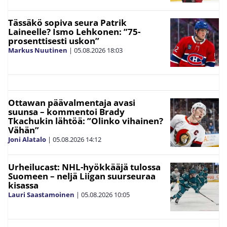
Tässäkö sopiva seura Patrik
Laineelle? Ismo Lehkonen: ”75-
prosenttisesti uskon”
Markus Nuutinen
|
05.08.2026
18:03
Ottawan päävalmentaja avasi
suunsa – kommentoi Brady
Tkachukin lähtöä: ”Olinko vihainen?
Vähän”
Joni Alatalo
|
05.08.2026
14:12
Urheilucast: NHL-hyökkääjä tulossa
Suomeen – neljä Liigan suurseuraa
kisassa
Lauri Saastamoinen
|
05.08.2026
10:05