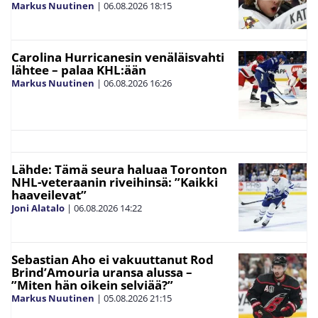
Markus Nuutinen
|
06.08.2026
18:15
Carolina Hurricanesin venäläisvahti
lähtee – palaa KHL:ään
Markus Nuutinen
|
06.08.2026
16:26
Lähde: Tämä seura haluaa Toronton
NHL-veteraanin riveihinsä: ”Kaikki
haaveilevat”
Joni Alatalo
|
06.08.2026
14:22
Sebastian Aho ei vakuuttanut Rod
Brind’Amouria uransa alussa –
”Miten hän oikein selviää?”
Markus Nuutinen
|
05.08.2026
21:15