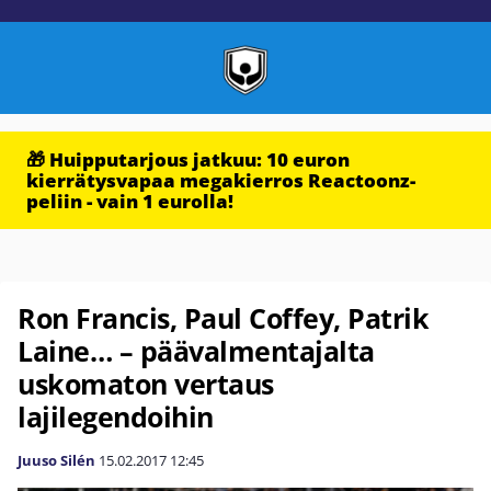
🎁 Huipputarjous jatkuu: 10 euron
kierrätysvapaa megakierros Reactoonz-
peliin - vain 1 eurolla!
Ron Francis, Paul Coffey, Patrik
Laine… – päävalmentajalta
uskomaton vertaus
lajilegendoihin
Juuso Silén
15.02.2017
12:45