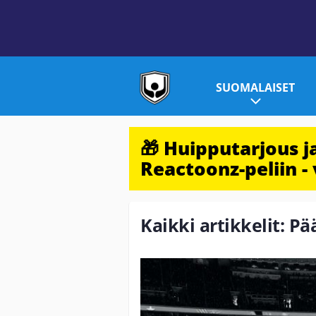
SUOMALAISET
🎁 Huipputarjous 
Reactoonz-peliin - 
Kaikki artikkelit: Pä