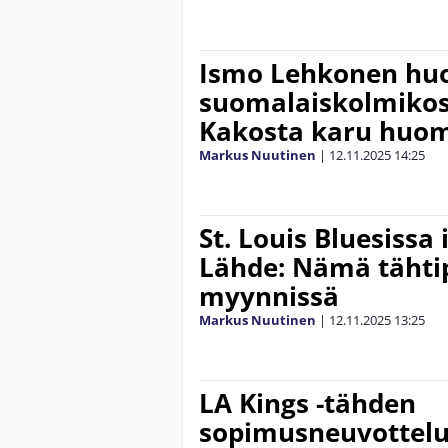
Ismo Lehkonen huo
suomalaiskolmikos
Kakosta karu huo
Markus Nuutinen
|
12.11.2025
14:25
St. Louis Bluesissa 
Lähde: Nämä tähtip
myynnissä
Markus Nuutinen
|
12.11.2025
13:25
LA Kings -tähden
sopimusneuvottelut