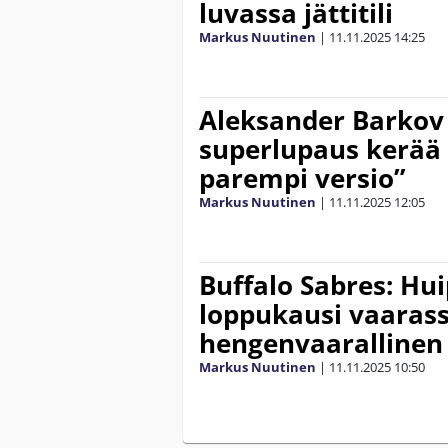
luvassa jättitili
Markus Nuutinen
|
11.11.2025
14:25
Aleksander Barkov s
superlupaus kerää y
parempi versio”
Markus Nuutinen
|
11.11.2025
12:05
Buffalo Sabres: H
loppukausi vaarass
hengenvaarallinen
Markus Nuutinen
|
11.11.2025
10:50