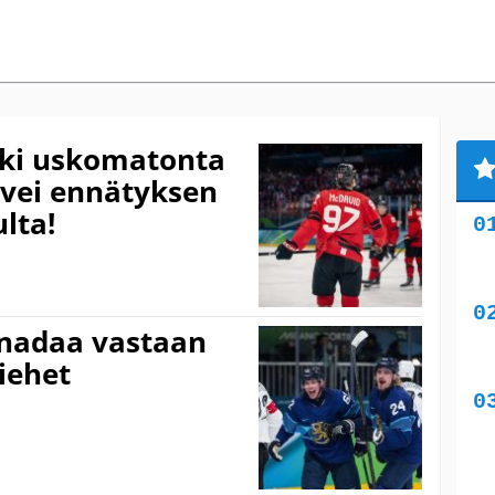
ki uskomatonta
 vei ennätyksen
ulta!
anadaa vastaan
iehet