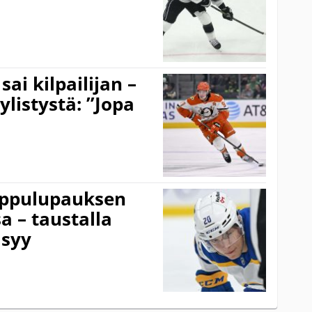
ai kilpailijan –
listystä: ”Jopa
uippulupauksen
a – taustalla
 syy