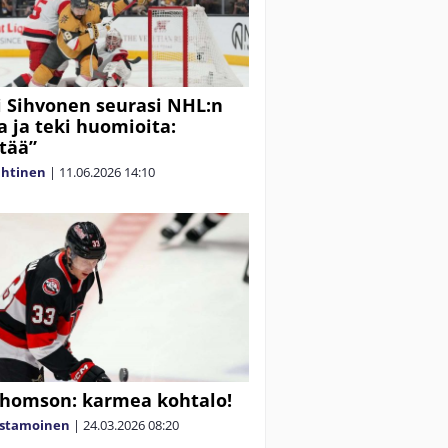
i Sihvonen seurasi NHL:n
ia ja teki huomioita:
ttää”
ahtinen
|
11.06.2026
14:10
Thomson: karmea kohtalo!
astamoinen
|
24.03.2026
08:20