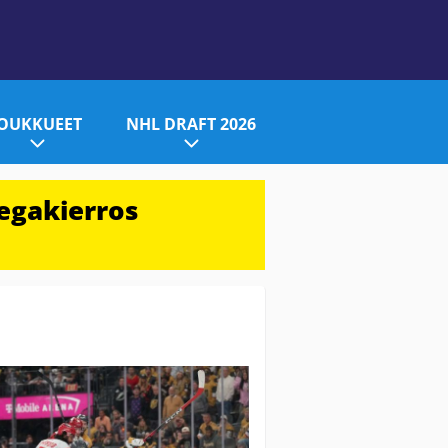
JOUKKUEET
NHL DRAFT 2026
egakierros