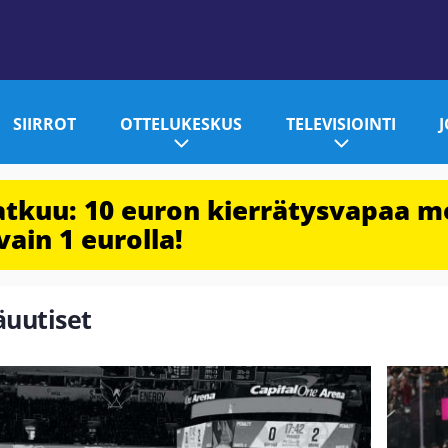
SIIRROT
OTTELUKESKUS
TELEVISIOINTI
jatkuu: 10 euron kierrätysvapaa m
vain 1 eurolla!
äuutiset