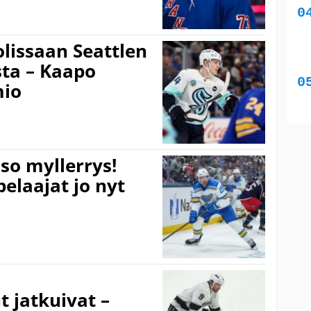
lissaan Seattlen
ta – Kaapo
mio
iso myllerrys!
elaajat jo nyt
 jatkuivat –