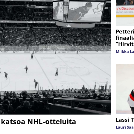
Petter
finaal
”Hirvi
Miikka L
Lassi 
t katsoa NHL-otteluita
Lauri Sa