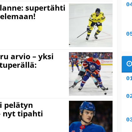
lanne: supertähti
ttelemaan!
u arvio – yksi
tuperällä:
i pelätyn
 nyt tipahti