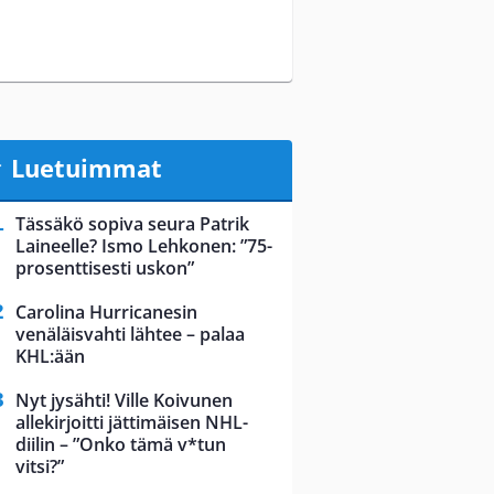
Luetuimmat
Tässäkö sopiva seura Patrik
Laineelle? Ismo Lehkonen: ”75-
prosenttisesti uskon”
Carolina Hurricanesin
venäläisvahti lähtee – palaa
KHL:ään
Nyt jysähti! Ville Koivunen
allekirjoitti jättimäisen NHL-
diilin – ”Onko tämä v*tun
vitsi?”