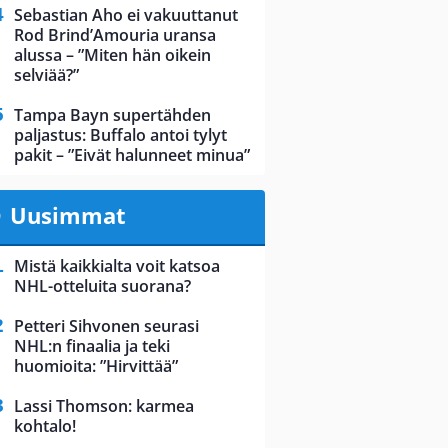
Sebastian Aho ei vakuuttanut
Rod Brind’Amouria uransa
alussa – ”Miten hän oikein
selviää?”
Tampa Bayn supertähden
paljastus: Buffalo antoi tylyt
pakit – ”Eivät halunneet minua”
Uusimmat
Mistä kaikkialta voit katsoa
NHL-otteluita suorana?
Petteri Sihvonen seurasi
NHL:n finaalia ja teki
huomioita: ”Hirvittää”
Lassi Thomson: karmea
kohtalo!