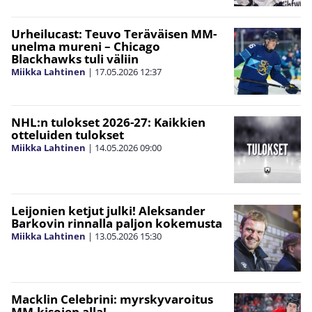
Urheilucast: Teuvo Teräväisen MM-
unelma mureni – Chicago
Blackhawks tuli väliin
Miikka Lahtinen
|
17.05.2026
12:37
NHL:n tulokset 2026-27: Kaikkien
otteluiden tulokset
Miikka Lahtinen
|
14.05.2026
09:00
Leijonien ketjut julki! Aleksander
Barkovin rinnalla paljon kokemusta
Miikka Lahtinen
|
13.05.2026
15:30
Macklin Celebrini: myrskyvaroitus
MM-kisojen alla!