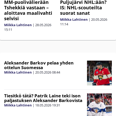
MM-puolivälierään
Puljujärvi NHL:ään?
Tshekkiä vastaan –
IS: NHL-scouteilta
aloittava maalivahti
suorat sanat
selvisi
Miikka Lahtinen
|
20.05.2026
11:14
Miikka Lahtinen
|
28.05.2026
15:11
Aleksander Barkov pelaa yhden
ottelun Suomessa
Miikka Lahtinen
|
20.05.2026
08:44
Tiesitkö tätä? Patrik Laine teki ison
paljastuksen Aleksander Barkovista
Miikka Lahtinen
|
18.05.2026
19:31