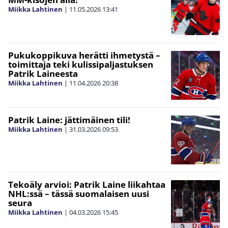
Miikka Lahtinen
|
11.05.2026
13:41
Pukukoppikuva herätti ihmetystä –
toimittaja teki kulissipaljastuksen
Patrik Laineesta
Miikka Lahtinen
|
11.04.2026
20:38
Patrik Laine: jättimäinen tili!
Miikka Lahtinen
|
31.03.2026
09:53
Tekoäly arvioi: Patrik Laine liikahtaa
NHL:ssä – tässä suomalaisen uusi
seura
Miikka Lahtinen
|
04.03.2026
15:45