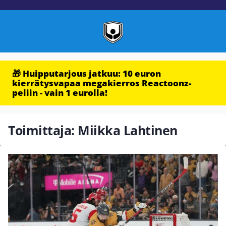
🎁 Huipputarjous jatkuu: 10 euron
kierrätysvapaa megakierros Reactoonz-
peliin - vain 1 eurolla!
Toimittaja: Miikka Lahtinen