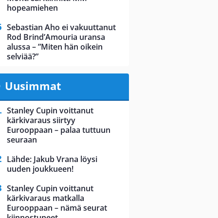
hopeamiehen
Sebastian Aho ei vakuuttanut
Rod Brind’Amouria uransa
alussa – ”Miten hän oikein
selviää?”
Uusimmat
Stanley Cupin voittanut
kärkivaraus siirtyy
Eurooppaan – palaa tuttuun
seuraan
Lähde: Jakub Vrana löysi
uuden joukkueen!
Stanley Cupin voittanut
kärkivaraus matkalla
Eurooppaan – nämä seurat
kiinnostuneet