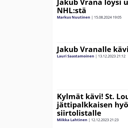
Jakub Vrana löysi 
NHL:stä
Markus Nuutinen
|
15.08.2024
19:05
Jakub Vranalle käv
Lauri Saastamoinen
|
13.12.2023
21:12
Kylmät kävi! St. Lo
jättipalkkaisen hy
siirtolistalle
Miikka Lahtinen
|
12.12.2023
21:23