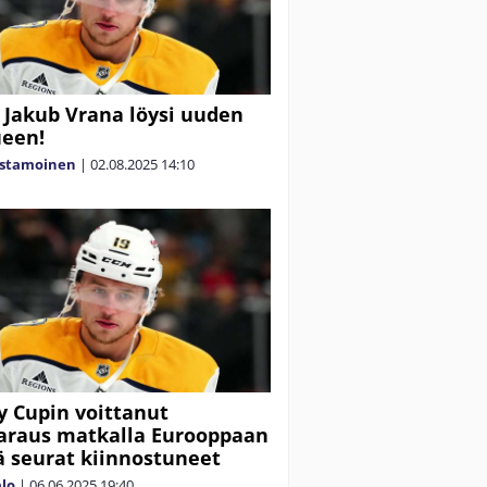
 Jakub Vrana löysi uuden
ueen!
astamoinen
|
02.08.2025
14:10
y Cupin voittanut
araus matkalla Eurooppaan
 seurat kiinnostuneet
alo
|
06.06.2025
19:40