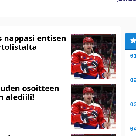
s nappasi entisen
tolistalta
uuden osoitteen
 alediili!