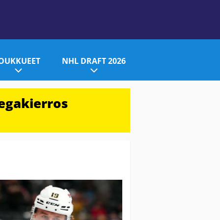
JOUKKUEET
NHL DRAFT 2026
egakierros