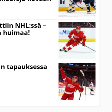
tiin NHL:ssä –
ä huimaa!
an tapauksessa