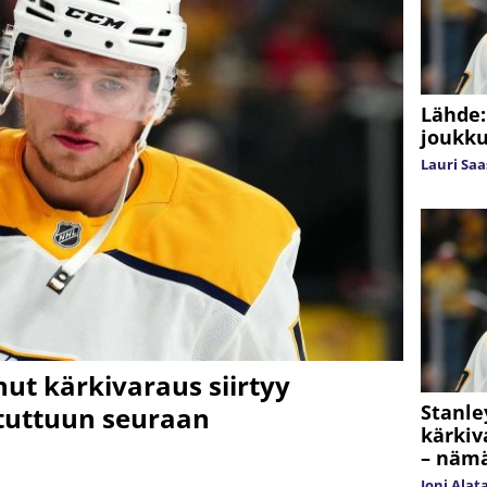
Lähde:
joukk
Lauri Sa
nut kärkivaraus siirtyy
Stanle
tuttuun seuraan
kärkiv
– nämä
Joni Alat