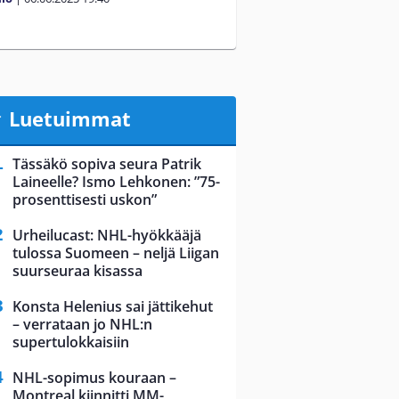
Luetuimmat
Tässäkö sopiva seura Patrik
Laineelle? Ismo Lehkonen: ”75-
prosenttisesti uskon”
Urheilucast: NHL-hyökkääjä
tulossa Suomeen – neljä Liigan
suurseuraa kisassa
Konsta Helenius sai jättikehut
– verrataan jo NHL:n
supertulokkaisiin
NHL-sopimus kouraan –
Montreal kiinnitti MM-