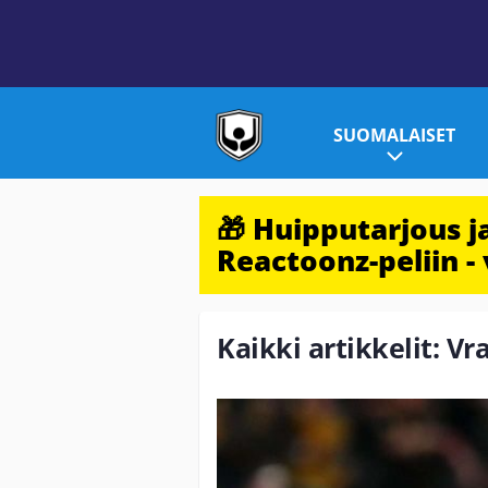
SUOMALAISET
🎁 Huipputarjous 
Reactoonz-peliin - 
Kaikki artikkelit: V