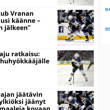
kub Vranan
usi käänne –
n jälkeen”
raju ratkaisu:
kohuhyökkääjälle
rajan jäätävin
ylkiöksi jäänyt
maaleja kovaan