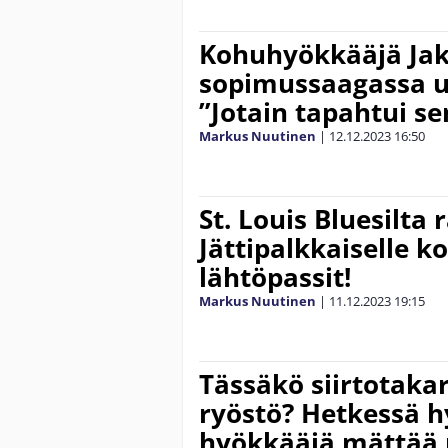
Kohuhyökkääjä Ja
sopimussaagassa u
”Jotain tapahtui se
Markus Nuutinen
|
12.12.2023
16:50
St. Louis Bluesilta 
Jättipalkkaiselle 
lähtöpassit!
Markus Nuutinen
|
11.12.2023
19:15
Tässäkö siirtotaka
ryöstö? Hetkessä h
hyökkääjä mättää 