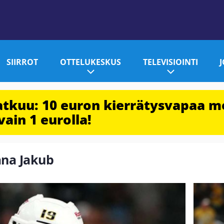
SIIRROT
OTTELUKESKUS
TELEVISIOINTI
jatkuu: 10 euron kierrätysvapaa m
vain 1 eurolla!
rana Jakub