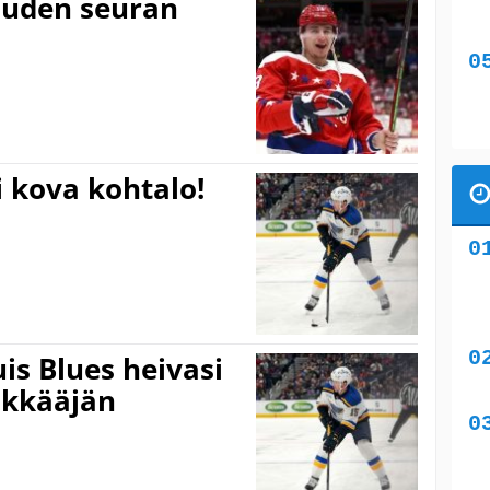
uuden seuran
i kova kohtalo!
uis Blues heivasi
ökkääjän