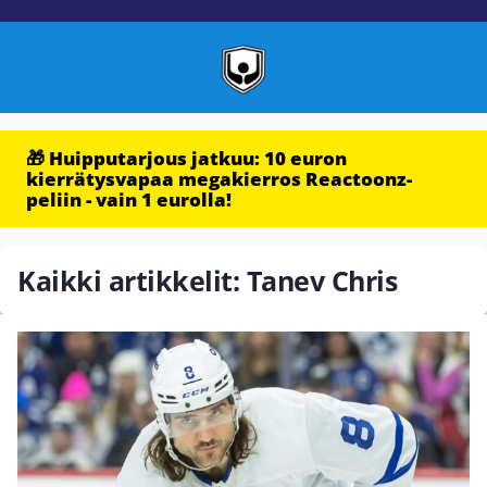
🎁 Huipputarjous jatkuu: 10 euron
kierrätysvapaa megakierros Reactoonz-
peliin - vain 1 eurolla!
Kaikki artikkelit: Tanev Chris