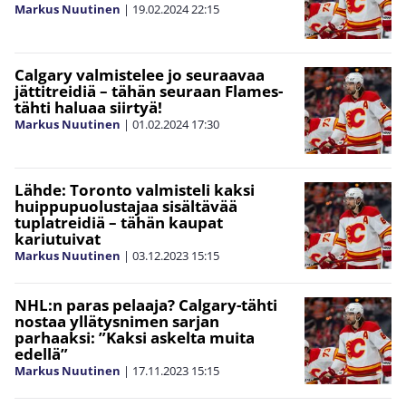
Markus Nuutinen
|
19.02.2024
22:15
Calgary valmistelee jo seuraavaa
jättitreidiä – tähän seuraan Flames-
tähti haluaa siirtyä!
Markus Nuutinen
|
01.02.2024
17:30
Lähde: Toronto valmisteli kaksi
huippupuolustajaa sisältävää
tuplatreidiä – tähän kaupat
kariutuivat
Markus Nuutinen
|
03.12.2023
15:15
NHL:n paras pelaaja? Calgary-tähti
nostaa yllätysnimen sarjan
parhaaksi: ”Kaksi askelta muita
edellä”
Markus Nuutinen
|
17.11.2023
15:15