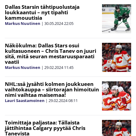
Dallas Starsin tähtipuolustaja
loukkaantui – nyt tipahti
kammouutisia
Markus Nuutinen
|
30.05.2024
22:05
Näkökulma: Dallas Stars osui
kultasuoneen – Chris Tanev on juuri
sitä, mitä seuran mestaruusparaati
vaatii
Markus Nuutinen
|
29.02.2024
11:45
NHL:ssä jysähti kolmen joukkueen
vaihtokauppa – siirtorajan himoituin
nimi vaihtaa maisemaa!
Lauri Saastamoinen
|
29.02.2024
08:11
Toimittaja paljastaa: Tällaista
jättihintaa Calgary pyytää Chris
Tanevista