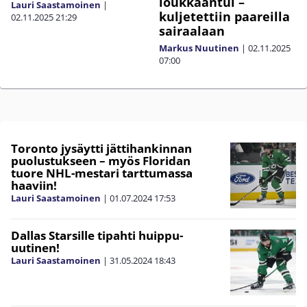
loukkaantui –
Lauri Saastamoinen
|
kuljetettiin paareilla
02.11.2025
21:29
sairaalaan
Markus Nuutinen
|
02.11.2025
07:00
Toronto jysäytti jättihankinnan
puolustukseen – myös Floridan
tuore NHL-mestari tarttumassa
haaviin!
Lauri Saastamoinen
|
01.07.2024
17:53
Dallas Starsille tipahti huippu-
uutinen!
Lauri Saastamoinen
|
31.05.2024
18:43