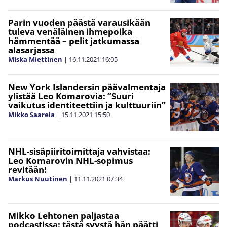
Parin vuoden päästä varausikään
tuleva venäläinen ihmepoika
hämmentää – pelit jatkumassa
alasarjassa
Miska Miettinen
|
16.11.2021
16:05
New York Islandersin päävalmentaja
ylistää Leo Komarovia: ”Suuri
vaikutus identiteettiin ja kulttuuriin”
Mikko Saarela
|
15.11.2021
15:50
NHL-sisäpiiritoimittaja vahvistaa:
Leo Komarovin NHL-sopimus
revitään!
Markus Nuutinen
|
11.11.2021
07:34
Mikko Lehtonen paljastaa
podcastissa: tästä syystä hän päätti