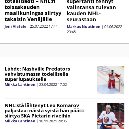
totaalisesti – KHL:n
supertähti tehnyt
toissakauden
valintansa tulevan
maalikuningas siirtyy
kauden NHL-
takaisin Venäjälle
seurastaan
Joni Alatalo
|
25.07.2022
17:44
Markus Nuutinen
|
04.06.2022
23:45
Lähde: Nashville Predators
vahvistumassa todellisella
superlupauksella
Miikka Lahtinen
|
23.04.2022
17:02
NHL:stä lähtenyt Leo Komarov
paljastaa: näistä syistä hän päätti
siirtyä SKA Pietarin riveihin
Miikka Lahtinen
|
18.11.2021
20:05