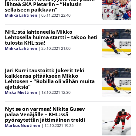
lähteä SKA Pietariin – ”Halusin
sellaiseen paikkaan”
Miikka Lahtinen
|
05.11.2021
23:40
NHL:stä lähteneellä Mikko
Lehtosella huima startti – takoo heti
tulosta KHL:ssä!
Miikka Lahtinen
|
25.10.2021
21:00
Jari Kurri taustoitti: Jokerit teki
kaikkensa pitääkseen Mikko
Lehtosen – ”Bobilla oli vähän muita
ajatuksia”
Miska Miettinen
|
18.10.2021
12:30
Nyt se on varmaa! Nikita Gusev
palaa Venäjälle – KHL:ssä
pyöräytettiin jättimäinen treidi
Markus Nuutinen
|
12.10.2021
19:25