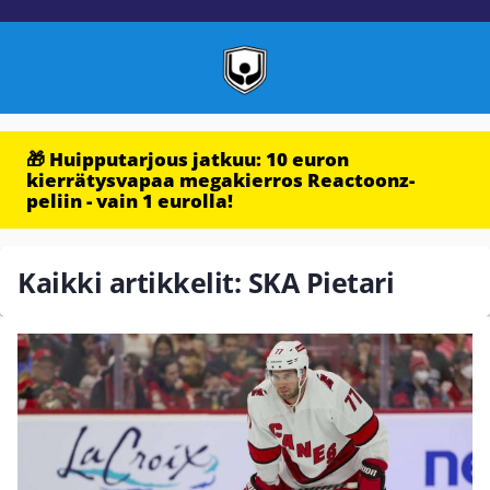
🎁 Huipputarjous jatkuu: 10 euron
kierrätysvapaa megakierros Reactoonz-
peliin - vain 1 eurolla!
Kaikki artikkelit: SKA Pietari