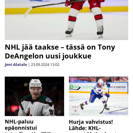
NHL jää taakse – tässä on Tony
DeAngelon uusi joukkue
Joni Alatalo
|
23.09.2024
13:02
NHL-paluu
Hurja vahvistus!
epäonnistui
Lähde: KHL-