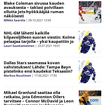
Blake Coleman sivussa kauden
avauksesta – taklasi polvillaan
ollutta Jets-hyökkääjää ruman
näköisesti
Mikko Saarela
|
09.10.2021
13:59
NHL-GM lähetti kaikille
kilpaveljilleen suoran viestin: Kolme
pelaajaa tarjolla – yksi kaupattiin jo
Lauri Saastamoinen
|
23.07.2021
19:01
Dallas Stars saamassa kovan
vahvistuksen! Lähde: Tampa Bayn
pistelinko ensi kaudeksi Teksasiin?
Markus Nuutinen
|
17.06.2021
17:55
Mikael Granlund saattaa olla
ratkaisu, jota Edmonton Oilers
tarvitsee – Connor McDavid ja Leon