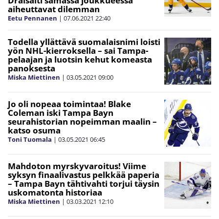
Draisaitl samassa joukkueessa
aiheuttavat dilemman
Eetu Pennanen
|
07.06.2021
22:40
Todella yllättävä suomalaisnimi loisti
yön NHL-kierroksella – sai Tampa-
pelaajan ja luotsin kehut komeasta
panoksesta
Miska Miettinen
|
03.05.2021
09:00
Jo oli nopeaa toimintaa! Blake
Coleman iski Tampa Bayn
seurahistorian nopeimman maalin –
katso osuma
Toni Tuomala
|
03.05.2021
06:45
Mahdoton myrskyvaroitus! Viime
syksyn finaalivastus pelkkää paperia
– Tampa Bayn tähtivahti torjui täysin
uskomatonta historiaa
Miska Miettinen
|
03.03.2021
12:10