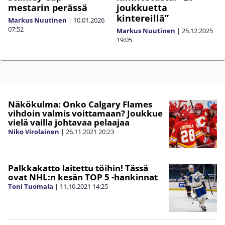
mestarin perässä
joukkuetta
kintereillä”
Markus Nuutinen
|
10.01.2026
07:52
Markus Nuutinen
|
25.12.2025
19:05
Näkökulma: Onko Calgary Flames
vihdoin valmis voittamaan? Joukkue
vielä vailla johtavaa pelaajaa
Niko Virolainen
|
26.11.2021
20:23
Palkkakatto laitettu töihin! Tässä
ovat NHL:n kesän TOP 5 -hankinnat
Toni Tuomala
|
11.10.2021
14:25