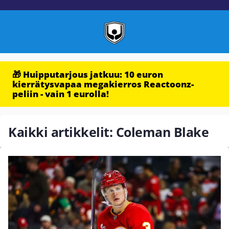
🎁 Huipputarjous jatkuu: 10 euron
kierrätysvapaa megakierros Reactoonz-
peliin - vain 1 eurolla!
Kaikki artikkelit: Coleman Blake