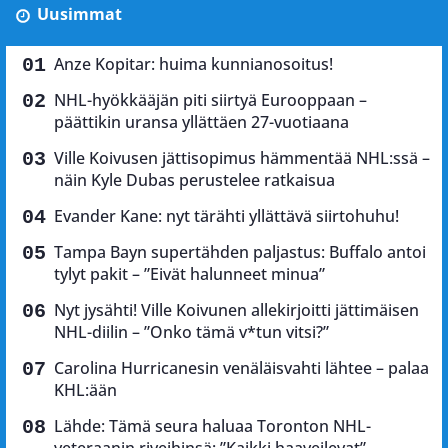
Uusimmat
Anze Kopitar: huima kunnianosoitus!
NHL-hyökkääjän piti siirtyä Eurooppaan –
päättikin uransa yllättäen 27-vuotiaana
Ville Koivusen jättisopimus hämmentää NHL:ssä –
näin Kyle Dubas perustelee ratkaisua
Evander Kane: nyt tärähti yllättävä siirtohuhu!
Tampa Bayn supertähden paljastus: Buffalo antoi
tylyt pakit – ”Eivät halunneet minua”
Nyt jysähti! Ville Koivunen allekirjoitti jättimäisen
NHL-diilin – ”Onko tämä v*tun vitsi?”
Carolina Hurricanesin venäläisvahti lähtee – palaa
KHL:ään
Lähde: Tämä seura haluaa Toronton NHL-