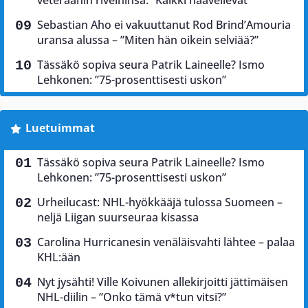
veteraanin riveihinsä: ”Kaikki haaveilevat”
Sebastian Aho ei vakuuttanut Rod Brind’Amouria
uransa alussa – ”Miten hän oikein selviää?”
Tässäkö sopiva seura Patrik Laineelle? Ismo
Lehkonen: ”75-prosenttisesti uskon”
Luetuimmat
Tässäkö sopiva seura Patrik Laineelle? Ismo
Lehkonen: ”75-prosenttisesti uskon”
Urheilucast: NHL-hyökkääjä tulossa Suomeen –
neljä Liigan suurseuraa kisassa
Carolina Hurricanesin venäläisvahti lähtee – palaa
KHL:ään
Nyt jysähti! Ville Koivunen allekirjoitti jättimäisen
NHL-diilin – ”Onko tämä v*tun vitsi?”