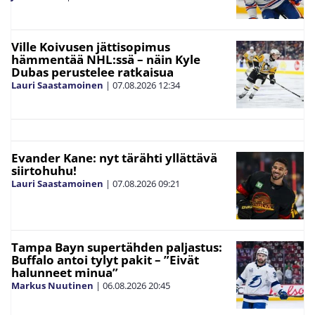
Ville Koivusen jättisopimus
hämmentää NHL:ssä – näin Kyle
Dubas perustelee ratkaisua
Lauri Saastamoinen
|
07.08.2026
12:34
Evander Kane: nyt tärähti yllättävä
siirtohuhu!
Lauri Saastamoinen
|
07.08.2026
09:21
Tampa Bayn supertähden paljastus:
Buffalo antoi tylyt pakit – ”Eivät
halunneet minua”
Markus Nuutinen
|
06.08.2026
20:45