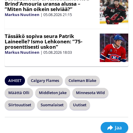
Brind’Amouria uransa alussa –
”Miten hän oikein selviää?”
Markus Nuutinen
|
05.08.2026
21:15
Tässäkö sopiva seura Patrik
Laineelle? Ismo Lehkonen: ”75-
prosenttisesti uskon”
Markus Nuutinen
|
05.08.2026
18:03
AIHEET
Calgary Flames
Coleman Blake
Määttä Olli
Middleton Jake
Minnesota Wild
Siirtouutiset
Suomalaiset
Uutiset
Jaa