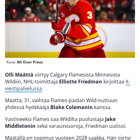
Kuva:
All Over Press
Olli Määttä
siirtyy Calgary Flamesista Minnesota
Wildiin, NHL-toimittaja
Elliotte Friedman
kirjoittaa
X-
viestipalvelussa
.
Määttä, 31, vaihtaa Flames-paidan Wild-nuttuun
yhdessä hyökkääjä
Blake Colemanin
kanssa.
Vastineeksi Flames saa Wildilta puolustaja
Jake
Middletonin
sekä varausvuoroja, Friedman uutisoi.
Määtällä on sopimus vuoteen 2028 saakka. Hän siirtyi