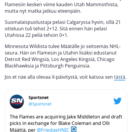
Flamesiin kesken viime kauden Utah Mammothista,
mutta nyt matka jatkuu eteenpäin.
Suomalaispuolustaja pelasi Calgaryssa hyvin, sillä 21
otteluun tuli tehot 2+12. Sitä ennen hän pelasi
Utahissa 22 peliä tehoin 0+1.
Minnesota Wildista tulee Määtälle jo seitsemäs NHL-
seura. Hän on Flamesin ja Utahin lisäksi edustanut
Detroit Red Wingsiä, Los Angeles Kingsiä, Chicago
Blackhawksia ja Pittsburgh Penguinsia.
Jos et näe alla olevaa X-päivitystä, voit katsoa sen
tästä
.
Sportsnet
@Sportsnet
The Flames are acquiring Jake Middleton and draft
picks in exchange for Blake Coleman and Olli
Määttä, per
@FriedgeHNIC