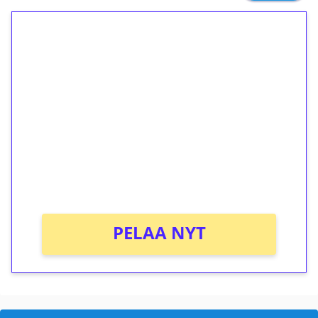
1€ = 10€ arvosta
ilmaiskierroksia ilman
kierrätystä!
Talleta 1€
Saat heti 50 ilmaiskierrosta Tuohi 1000 -
peliin (arvo 0,20€ per kierros)!
Ei kierrätysvaatimusta!
PELAA NYT