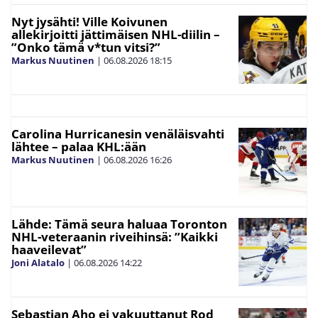
Nyt jysähti! Ville Koivunen
allekirjoitti jättimäisen NHL-diilin –
”Onko tämä v*tun vitsi?”
Markus Nuutinen
|
06.08.2026
18:15
Carolina Hurricanesin venäläisvahti
lähtee – palaa KHL:ään
Markus Nuutinen
|
06.08.2026
16:26
Lähde: Tämä seura haluaa Toronton
NHL-veteraanin riveihinsä: ”Kaikki
haaveilevat”
Joni Alatalo
|
06.08.2026
14:22
Sebastian Aho ei vakuuttanut Rod