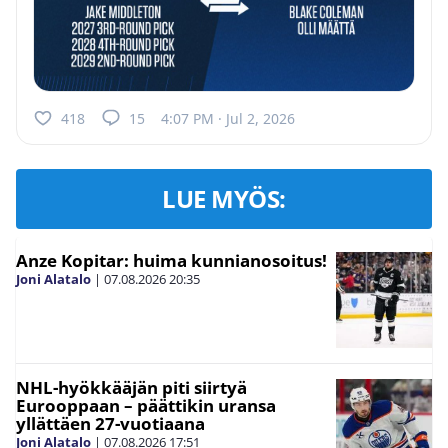
418
15
4:07 PM · Jul 2, 2026
LUE MYÖS:
Anze Kopitar: huima kunnianosoitus!
Joni Alatalo
|
07.08.2026
20:35
NHL-hyökkääjän piti siirtyä
Eurooppaan – päättikin uransa
yllättäen 27-vuotiaana
Joni Alatalo
|
07.08.2026
17:51