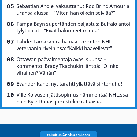
Sebastian Aho ei vakuuttanut Rod Brind’Amouria
uransa alussa – ”Miten hän oikein selviää?”
Tampa Bayn supertähden paljastus: Buffalo antoi
tylyt pakit – ”Eivät halunneet minua”
Lähde: Tämä seura haluaa Toronton NHL-
veteraanin riveihinsä: ”Kaikki haaveilevat”
Ottawan päävalmentaja avasi suunsa –
kommentoi Brady Tkachukin lähtöä: ”Olinko
vihainen? Vähän”
Evander Kane: nyt tärähti yllättävä siirtohuhu!
Ville Koivusen jättisopimus hämmentää NHL:ssä –
näin Kyle Dubas perustelee ratkaisua
toimitus@nhlsuomi.com