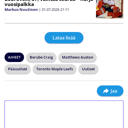
vuosipalkka
Markus Nuutinen
|
01.07.2026
21:11
Lataa lisää
AIHEET
Berube Craig
Matthews Auston
Pääuutiset
Toronto Maple Leafs
Uutiset
Jaa
1€ = 10€ arvosta
ilmaiskierroksia ilman