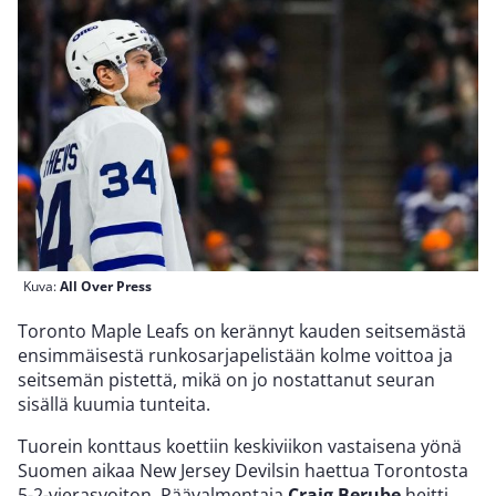
Kuva:
All Over Press
Toronto Maple Leafs on kerännyt kauden seitsemästä
ensimmäisestä runkosarjapelistään kolme voittoa ja
seitsemän pistettä, mikä on jo nostattanut seuran
sisällä kuumia tunteita.
Tuorein konttaus koettiin keskiviikon vastaisena yönä
Suomen aikaa New Jersey Devilsin haettua Torontosta
5-2-vierasvoiton. Päävalmentaja
Craig Berube
heitti