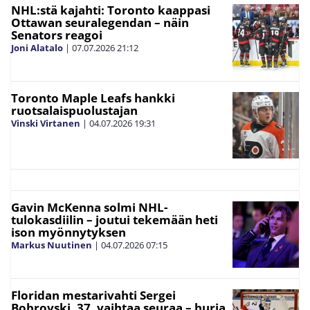
NHL:stä kajahti: Toronto kaappasi
Ottawan seuralegendan – näin
Senators reagoi
Joni Alatalo
|
07.07.2026
21:12
Toronto Maple Leafs hankki
ruotsalaispuolustajan
Vinski Virtanen
|
04.07.2026
19:31
Gavin McKenna solmi NHL-
tulokasdiilin – joutui tekemään heti
ison myönnytyksen
Markus Nuutinen
|
04.07.2026
07:15
Floridan mestarivahti Sergei
Bobrovski, 37, vaihtaa seuraa – hurja