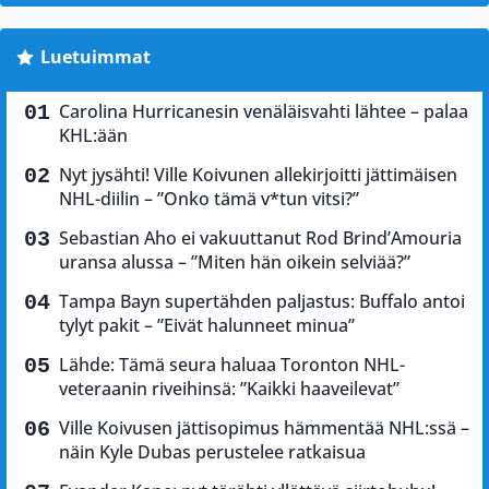
Luetuimmat
Carolina Hurricanesin venäläisvahti lähtee – palaa
KHL:ään
Nyt jysähti! Ville Koivunen allekirjoitti jättimäisen
NHL-diilin – ”Onko tämä v*tun vitsi?”
Sebastian Aho ei vakuuttanut Rod Brind’Amouria
uransa alussa – ”Miten hän oikein selviää?”
Tampa Bayn supertähden paljastus: Buffalo antoi
tylyt pakit – ”Eivät halunneet minua”
Lähde: Tämä seura haluaa Toronton NHL-
veteraanin riveihinsä: ”Kaikki haaveilevat”
Ville Koivusen jättisopimus hämmentää NHL:ssä –
näin Kyle Dubas perustelee ratkaisua