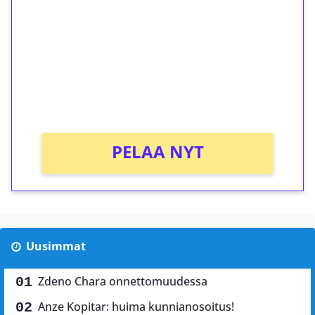
kierrätystä!
Talleta 1€
Saat heti 50 ilmaiskierrosta Tuohi 1000 -
peliin (arvo 0,20€ per kierros)!
Ei kierrätysvaatimusta!
PELAA NYT
Uusimmat
Zdeno Chara onnettomuudessa
Anze Kopitar: huima kunnianosoitus!