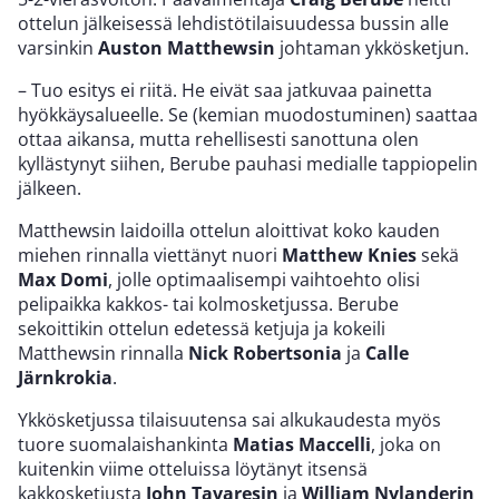
ottelun jälkeisessä lehdistötilaisuudessa bussin alle
varsinkin
Auston Matthewsin
johtaman ykkösketjun.
– Tuo esitys ei riitä. He eivät saa jatkuvaa painetta
hyökkäysalueelle. Se (kemian muodostuminen) saattaa
ottaa aikansa, mutta rehellisesti sanottuna olen
kyllästynyt siihen, Berube pauhasi medialle tappiopelin
jälkeen.
Matthewsin laidoilla ottelun aloittivat koko kauden
miehen rinnalla viettänyt nuori
Matthew Knies
sekä
Max Domi
, jolle optimaalisempi vaihtoehto olisi
pelipaikka kakkos- tai kolmosketjussa. Berube
sekoittikin ottelun edetessä ketjuja ja kokeili
Matthewsin rinnalla
Nick Robertsonia
ja
Calle
Järnkrokia
.
Ykkösketjussa tilaisuutensa sai alkukaudesta myös
tuore suomalaishankinta
Matias Maccelli
, joka on
kuitenkin viime otteluissa löytänyt itsensä
kakkosketjusta
John Tavaresin
ja
William Nylanderin