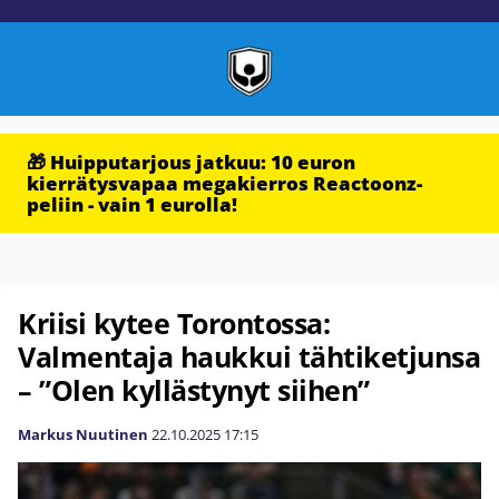
🎁 Huipputarjous jatkuu: 10 euron
kierrätysvapaa megakierros Reactoonz-
peliin - vain 1 eurolla!
Kriisi kytee Torontossa:
Valmentaja haukkui tähtiketjunsa
– ”Olen kyllästynyt siihen”
Markus Nuutinen
22.10.2025
17:15