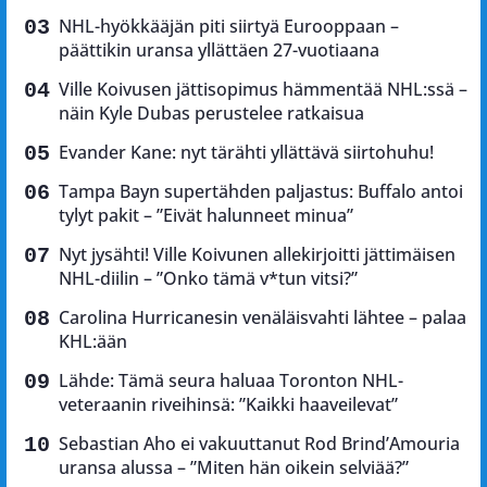
NHL-hyökkääjän piti siirtyä Eurooppaan –
päättikin uransa yllättäen 27-vuotiaana
Ville Koivusen jättisopimus hämmentää NHL:ssä –
näin Kyle Dubas perustelee ratkaisua
Evander Kane: nyt tärähti yllättävä siirtohuhu!
Tampa Bayn supertähden paljastus: Buffalo antoi
tylyt pakit – ”Eivät halunneet minua”
Nyt jysähti! Ville Koivunen allekirjoitti jättimäisen
NHL-diilin – ”Onko tämä v*tun vitsi?”
Carolina Hurricanesin venäläisvahti lähtee – palaa
KHL:ään
Lähde: Tämä seura haluaa Toronton NHL-
veteraanin riveihinsä: ”Kaikki haaveilevat”
Sebastian Aho ei vakuuttanut Rod Brind’Amouria
uransa alussa – ”Miten hän oikein selviää?”