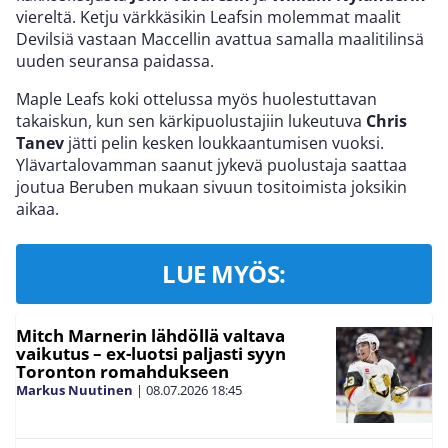
viereltä. Ketju värkkäsikin Leafsin molemmat maalit
Devilsiä vastaan Maccellin avattua samalla maalitilinsä
uuden seuransa paidassa.
Maple Leafs koki ottelussa myös huolestuttavan
takaiskun, kun sen kärkipuolustajiin lukeutuva
Chris
Tanev
jätti pelin kesken loukkaantumisen vuoksi.
Ylävartalovamman saanut jykevä puolustaja saattaa
joutua Beruben mukaan sivuun tositoimista joksikin
aikaa.
LUE MYÖS:
Mitch Marnerin lähdöllä valtava
vaikutus – ex-luotsi paljasti syyn
Toronton romahdukseen
Markus Nuutinen
|
08.07.2026
18:45