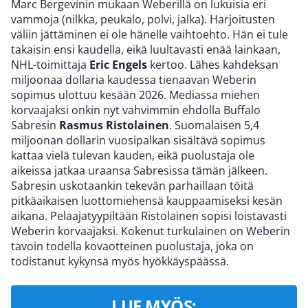
Marc Bergevinin mukaan Weberillä on lukuisia eri
vammoja (nilkka, peukalo, polvi, jalka). Harjoitusten
väliin jättäminen ei ole hänelle vaihtoehto. Hän ei tule
takaisin ensi kaudella, eikä luultavasti enää lainkaan,
NHL-toimittaja
Eric Engels
kertoo. Lähes kahdeksan
miljoonaa dollaria kaudessa tienaavan Weberin
sopimus ulottuu kesään 2026. Mediassa miehen
korvaajaksi onkin nyt vahvimmin ehdolla Buffalo
Sabresin
Rasmus Ristolainen
. Suomalaisen 5,4
miljoonan dollarin vuosipalkan sisältävä sopimus
kattaa vielä tulevan kauden, eikä puolustaja ole
aikeissa jatkaa uraansa Sabresissa tämän jälkeen.
Sabresin uskotaankin tekevän parhaillaan töitä
pitkäaikaisen luottomiehensä kauppaamiseksi kesän
aikana. Pelaajatyypiltään Ristolainen sopisi loistavasti
Weberin korvaajaksi. Kokenut turkulainen on Weberin
tavoin todella kovaotteinen puolustaja, joka on
todistanut kykynsä myös hyökkäyspäässä.
LUE MYÖS: