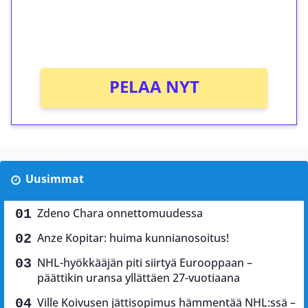
peliin (arvo 0,20€ per kierros)!
Ei kierrätysvaatimusta!
PELAA NYT
Uusimmat
Zdeno Chara onnettomuudessa
Anze Kopitar: huima kunnianosoitus!
NHL-hyökkääjän piti siirtyä Eurooppaan –
päättikin uransa yllättäen 27-vuotiaana
Ville Koivusen jättisopimus hämmentää NHL:ssä –