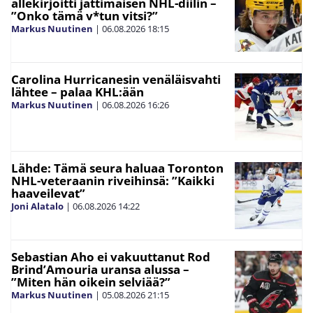
allekirjoitti jättimäisen NHL-diilin –
”Onko tämä v*tun vitsi?”
Markus Nuutinen
|
06.08.2026
18:15
Carolina Hurricanesin venäläisvahti
lähtee – palaa KHL:ään
Markus Nuutinen
|
06.08.2026
16:26
Lähde: Tämä seura haluaa Toronton
NHL-veteraanin riveihinsä: ”Kaikki
haaveilevat”
Joni Alatalo
|
06.08.2026
14:22
Sebastian Aho ei vakuuttanut Rod
Brind’Amouria uransa alussa –
”Miten hän oikein selviää?”
Markus Nuutinen
|
05.08.2026
21:15