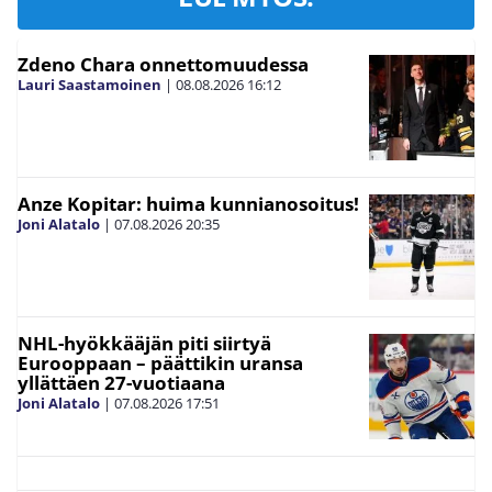
Zdeno Chara onnettomuudessa
Lauri Saastamoinen
|
08.08.2026
16:12
Anze Kopitar: huima kunnianosoitus!
Joni Alatalo
|
07.08.2026
20:35
NHL-hyökkääjän piti siirtyä
Eurooppaan – päättikin uransa
yllättäen 27-vuotiaana
Joni Alatalo
|
07.08.2026
17:51