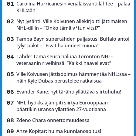
Carolina Hurricanesin venäläisvahti lähtee – palaa
KHL:ään
Nyt jysähti! Ville Koivunen allekirjoitti jättimäisen
NHL-diilin – ”Onko tämä v*tun vitsi?”
Tampa Bayn supertähden paljastus: Buffalo antoi
tylyt pakit – ”Eivät halunneet minua”
Lähde: Tämä seura haluaa Toronton NHL-
veteraanin riveihinsä: ”Kaikki haaveilevat”
Ville Koivusen jättisopimus hämmentää NHL:ssä –
näin Kyle Dubas perustelee ratkaisua
Evander Kane: nyt tärähti yllättävä siirtohuhu!
NHL-hyökkääjän piti siirtyä Eurooppaan –
päättikin uransa yllättäen 27-vuotiaana
Zdeno Chara onnettomuudessa
Anze Kopitar: huima kunnianosoitus!