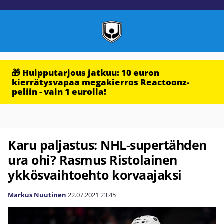
🎁 Huipputarjous jatkuu: 10 euron
kierrätysvapaa megakierros Reactoonz-
peliin - vain 1 eurolla!
Karu paljastus: NHL-supertähden
ura ohi? Rasmus Ristolainen
ykkösvaihtoehto korvaajaksi
Markus Nuutinen
22.07.2021
23:45