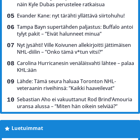
näin Kyle Dubas perustelee ratkaisua
Evander Kane: nyt tärähti yllättävä siirtohuhu!
Tampa Bayn supertähden paljastus: Buffalo antoi
tylyt pakit – ”Eivät halunneet minua”
Nyt jysähti! Ville Koivunen allekirjoitti jättimäisen
NHL-diilin – ”Onko tämä v*tun vitsi?”
Carolina Hurricanesin venäläisvahti lähtee – palaa
KHL:ään
Lähde: Tämä seura haluaa Toronton NHL-
veteraanin riveihinsä: ”Kaikki haaveilevat”
Sebastian Aho ei vakuuttanut Rod Brind’Amouria
uransa alussa – ”Miten hän oikein selviää?”
Luetuimmat