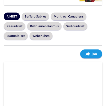
AIHEET
Buffalo Sabres
Montreal Canadiens
Pääuutiset
Ristolainen Rasmus
Siirtouutiset
Suomalaiset
Weber Shea
Jaa
1€ = 10€ arvosta
ilmaiskierroksia ilman
kierrätystä!
Talleta 1€
Saat heti 50 ilmaiskierrosta Tuohi 1000 -