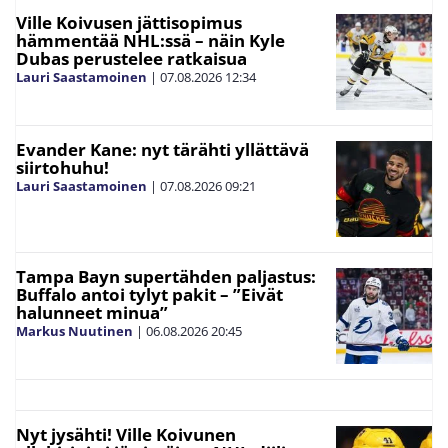
Ville Koivusen jättisopimus
hämmentää NHL:ssä – näin Kyle
Dubas perustelee ratkaisua
Lauri Saastamoinen
|
07.08.2026
12:34
Evander Kane: nyt tärähti yllättävä
siirtohuhu!
Lauri Saastamoinen
|
07.08.2026
09:21
Tampa Bayn supertähden paljastus:
Buffalo antoi tylyt pakit – ”Eivät
halunneet minua”
Markus Nuutinen
|
06.08.2026
20:45
Nyt jysähti! Ville Koivunen