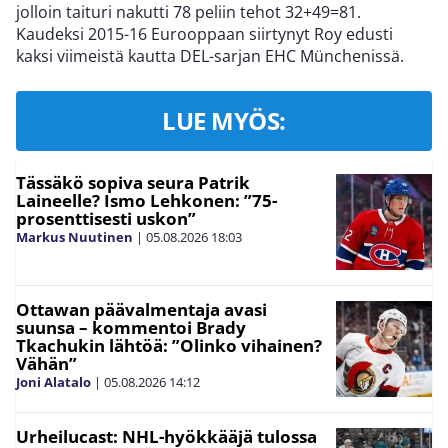
jolloin taituri nakutti 78 peliin tehot 32+49=81.
Kaudeksi 2015-16 Eurooppaan siirtynyt Roy edusti
kaksi viimeistä kautta DEL-sarjan EHC Münchenissä.
LUE MYÖS:
Tässäkö sopiva seura Patrik
Laineelle? Ismo Lehkonen: ”75-
prosenttisesti uskon”
Markus Nuutinen
|
05.08.2026
18:03
Ottawan päävalmentaja avasi
suunsa – kommentoi Brady
Tkachukin lähtöä: ”Olinko vihainen?
Vähän”
Joni Alatalo
|
05.08.2026
14:12
Urheilucast: NHL-hyökkääjä tulossa