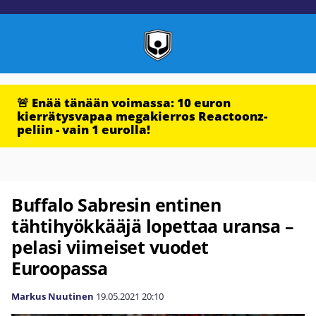
🚨 Enää tänään voimassa: 10 euron
kierrätysvapaa megakierros Reactoonz-
peliin - vain 1 eurolla!
Buffalo Sabresin entinen
tähtihyökkääjä lopettaa uransa –
pelasi viimeiset vuodet
Euroopassa
Markus Nuutinen
19.05.2021
20:10