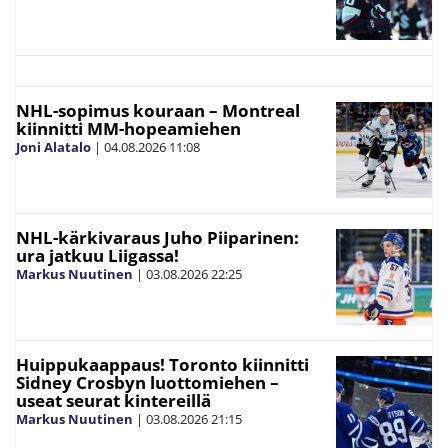
NHL-sopimus kouraan – Montreal
kiinnitti MM-hopeamiehen
Joni Alatalo
|
04.08.2026
11:08
NHL-kärkivaraus Juho Piiparinen:
ura jatkuu Liigassa!
Markus Nuutinen
|
03.08.2026
22:25
Huippukaappaus! Toronto kiinnitti
Sidney Crosbyn luottomiehen –
useat seurat kintereillä
Markus Nuutinen
|
03.08.2026
21:15