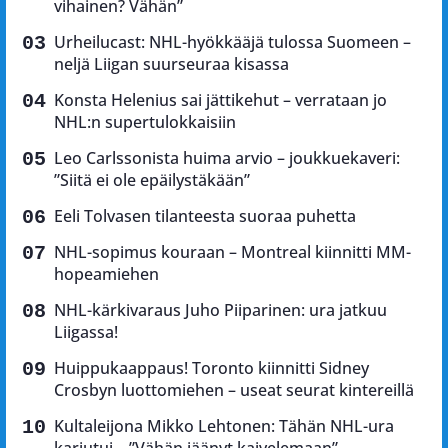
vihainen? Vähän”
Urheilucast: NHL-hyökkääjä tulossa Suomeen –
neljä Liigan suurseuraa kisassa
Konsta Helenius sai jättikehut – verrataan jo
NHL:n supertulokkaisiin
Leo Carlssonista huima arvio – joukkuekaveri:
”Siitä ei ole epäilystäkään”
Eeli Tolvasen tilanteesta suoraa puhetta
NHL-sopimus kouraan – Montreal kiinnitti MM-
hopeamiehen
NHL-kärkivaraus Juho Piiparinen: ura jatkuu
Liigassa!
Huippukaappaus! Toronto kiinnitti Sidney
Crosbyn luottomiehen – useat seurat kintereillä
Kultaleijona Mikko Lehtonen: Tähän NHL-ura