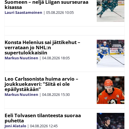
Suomeen – neljä Liigan suurseuraa
kisassa
Lauri Saastamoinen
|
05.08.2026
10:05
Konsta Helenius sai jättikehut –
verrataan jo NHL:n
supertulokkaisiin
Markus Nuutinen
|
04.08.2026
18:05
Leo Carlssonista huima arvio –
joukkuekaveri: ”Siitä ei ole
epäilystäkään”
Markus Nuutinen
|
04.08.2026
15:30
Eeli Tolvasen tilanteesta suoraa
puhetta
Joni Alatalo
|
04.08.2026
12:45