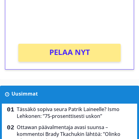
Talleta 1€
Saat heti 50 ilmaiskierrosta Tuohi 1000 -
peliin (arvo 0,20€ per kierros)!
Ei kierrätysvaatimusta!
PELAA NYT
Uusimmat
Tässäkö sopiva seura Patrik Laineelle? Ismo
Lehkonen: ”75-prosenttisesti uskon”
Ottawan päävalmentaja avasi suunsa –
kommentoi Brady Tkachukin lähtöä: ”Olinko