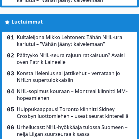
kariutui – ”Vähän jäänyt kaivelemaan”
Luetuimmat
Kultaleijona Mikko Lehtonen: Tähän NHL-ura
kariutui – ”Vähän jäänyt kaivelemaan”
Päätyykö NHL-seura rajuun ratkaisuun? Avaisi
oven Patrik Laineelle
Konsta Helenius sai jättikehut – verrataan jo
NHL:n supertulokkaisiin
NHL-sopimus kouraan – Montreal kiinnitti MM-
hopeamiehen
Huippukaappaus! Toronto kiinnitti Sidney
Crosbyn luottomiehen – useat seurat kintereillä
Urheilucast: NHL-hyökkääjä tulossa Suomeen –
neljä Liigan suurseuraa kisassa