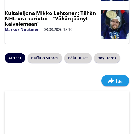
Kultaleijona Mikko Lehtonen: Tähän
NHL-ura kariutui – ”Vähän jäänyt
kaivelemaan”
Markus Nuutinen
|
03.08.2026
18:10
AIHEET
Buffalo Sabres
Pääuutiset
Roy Derek
Jaa
1€ = 10€ arvosta
ilmaiskierroksia ilman
kierrätystä!