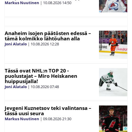
Markus Nuutinen
|
10.08.2026
14:50
Anaheim isojen päätösten edessä –
tämä kolmikko lähtöuhan alla
Joni Alatalo
|
10.08.2026
12:28
Tässä ovat NHL:n TOP 20 -
puolustajat – Miro Heiskanen
huippusijalla!
Joni Alatalo
|
10.08.2026
07:48
Jevgeni Kuznetsov teki valintansa –
tässä uusi seura
Markus Nuutinen
|
09.08.2026
21:30