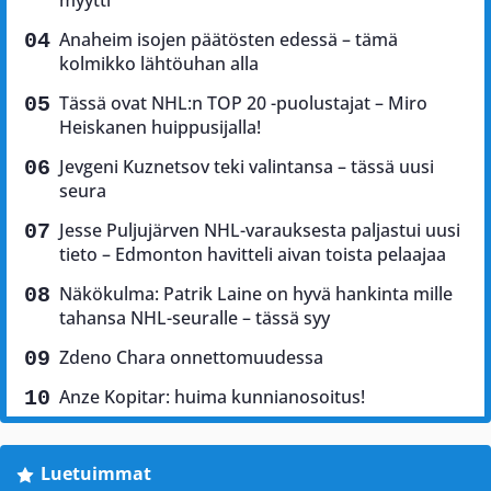
myytti”
Anaheim isojen päätösten edessä – tämä
kolmikko lähtöuhan alla
Tässä ovat NHL:n TOP 20 -puolustajat – Miro
Heiskanen huippusijalla!
Jevgeni Kuznetsov teki valintansa – tässä uusi
seura
Jesse Puljujärven NHL-varauksesta paljastui uusi
tieto – Edmonton havitteli aivan toista pelaajaa
Näkökulma: Patrik Laine on hyvä hankinta mille
tahansa NHL-seuralle – tässä syy
Zdeno Chara onnettomuudessa
Anze Kopitar: huima kunnianosoitus!
Luetuimmat