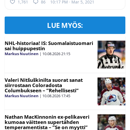
1,761
86
10:17 PM · Mar 5, 2021
LUE MYÖS:
NHL-historiaa! IS: Suomalaistuomari
sai huippupestin
Markus Nuutinen
|
10.08.2026
21:15
Valeri Nitšuškinilta suorat sanat
siirrostaan Coloradosta
Columbukseen – ”Rehellisesti”
Markus Nuutinen
|
10.08.2026
17:45
Nathan MacKinnonin ex-pelikaveri
kumoaa väitteen supertähden
temperamentista – ”Se on myytti”