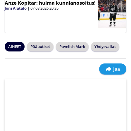
Anze Kopitar: huima kunnianosoitus!
Joni Alatalo
|
07.08.2026
20:35
AIHEET
Pääuutiset
Pavelich Mark
Yhdysvallat
Jaa
🎁 Huipputarjous jatkuu: 10
euron kierrätysvapaa
megakierros Reactoonz-
peliin – vain 1 eurolla!
Peli: Reactoonz