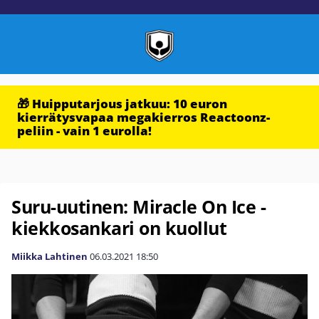
🎁 Huipputarjous jatkuu: 10 euron
kierrätysvapaa megakierros Reactoonz-
peliin - vain 1 eurolla!
Suru-uutinen: Miracle On Ice -
kiekkosankari on kuollut
Miikka Lahtinen
06.03.2021
18:50