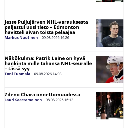
Jesse Puljujärven NHL-varauksesta
paljastui uusi tieto – Edmonton
havitteli aivan toista pelaajaa
Markus Nuutinen
|
09.08.2026
16:26
Näkökulma: Patrik Laine on hyvä
hankinta mille tahansa NHL-seuralle
– tässä syy
Toni Tuomala
|
09.08.2026
14:03
Zdeno Chara onnettomuudessa
Lauri Saastamoinen
|
08.08.2026
16:12