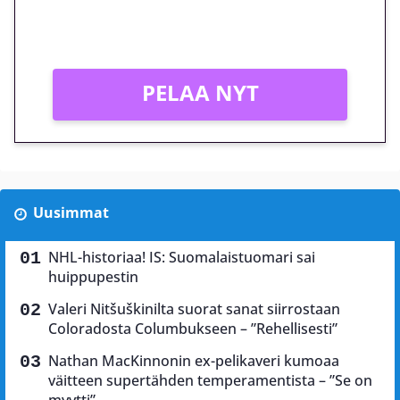
Vain uusille asiakkaille!
PELAA NYT
Uusimmat
NHL-historiaa! IS: Suomalaistuomari sai
huippupestin
Valeri Nitšuškinilta suorat sanat siirrostaan
Coloradosta Columbukseen – ”Rehellisesti”
Nathan MacKinnonin ex-pelikaveri kumoaa
väitteen supertähden temperamentista – ”Se on