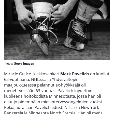
Kuva:
Getty Images
Miracle On Ice -kiekkosankari
Mark Pavelich
on kuollut
63-vuotiaana. NHL:ssä ja Yhdysvaltojen
maajoukkueessa pelannut ex-hyökkääjä oli
menehtyessään 63-vuotias. Pavelich löydettiin
kuolleena hoitokodista Minnesotasta, jossa hän oli
ollut jo pidempään mielenterveysongelmien vuoksi.
Pelaajaurallaan Pavelich edusti NHL:ssä New York
Rangersia ja Minnesota North Starsia. Hän oli myös