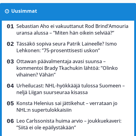
Uusimmat
Sebastian Aho ei vakuuttanut Rod Brind’Amouria
uransa alussa – ”Miten hän oikein selviää?”
Tässäkö sopiva seura Patrik Laineelle? Ismo
Lehkonen: ”75-prosenttisesti uskon”
Ottawan päävalmentaja avasi suunsa –
kommentoi Brady Tkachukin lähtöä: ”Olinko
vihainen? Vähän”
Urheilucast: NHL-hyökkääjä tulossa Suomeen –
neljä Liigan suurseuraa kisassa
Konsta Helenius sai jättikehut – verrataan jo
NHL:n supertulokkaisiin
Leo Carlssonista huima arvio – joukkuekaveri:
”Siitä ei ole epäilystäkään”