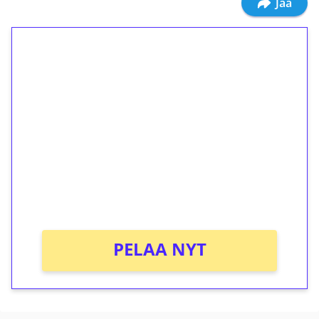
Jaa
1€ = 10€ arvosta
ilmaiskierroksia ilman
kierrätystä!
Talleta 1€
Saat heti 50 ilmaiskierrosta Tuohi 1000 -
peliin (arvo 0,20€ per kierros)!
Ei kierrätysvaatimusta!
PELAA NYT