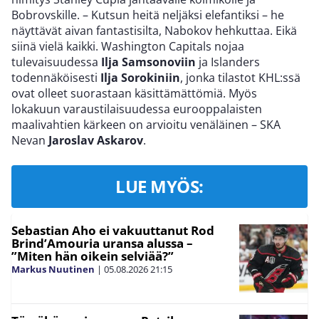
Bobrovskille. – Kutsun heitä neljäksi elefantiksi – he
näyttävät aivan fantastisilta, Nabokov hehkuttaa. Eikä
siinä vielä kaikki. Washington Capitals nojaa
tulevaisuudessa
Ilja Samsonoviin
ja Islanders
todennäköisesti
Ilja Sorokiniin
, jonka tilastot KHL:ssä
ovat olleet suorastaan käsittämättömiä. Myös
lokakuun varaustilaisuudessa eurooppalaisten
maalivahtien kärkeen on arvioitu venäläinen – SKA
Nevan
Jaroslav Askarov
.
LUE MYÖS:
Sebastian Aho ei vakuuttanut Rod
Brind’Amouria uransa alussa –
”Miten hän oikein selviää?”
Markus Nuutinen
|
05.08.2026
21:15