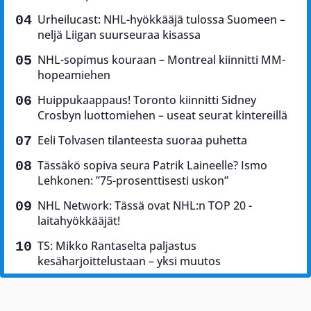
Urheilucast: NHL-hyökkääjä tulossa Suomeen –
neljä Liigan suurseuraa kisassa
NHL-sopimus kouraan – Montreal kiinnitti MM-
hopeamiehen
Huippukaappaus! Toronto kiinnitti Sidney
Crosbyn luottomiehen – useat seurat kintereillä
Eeli Tolvasen tilanteesta suoraa puhetta
Tässäkö sopiva seura Patrik Laineelle? Ismo
Lehkonen: ”75-prosenttisesti uskon”
NHL Network: Tässä ovat NHL:n TOP 20 -
laitahyökkääjät!
TS: Mikko Rantaselta paljastus
kesäharjoittelustaan – yksi muutos