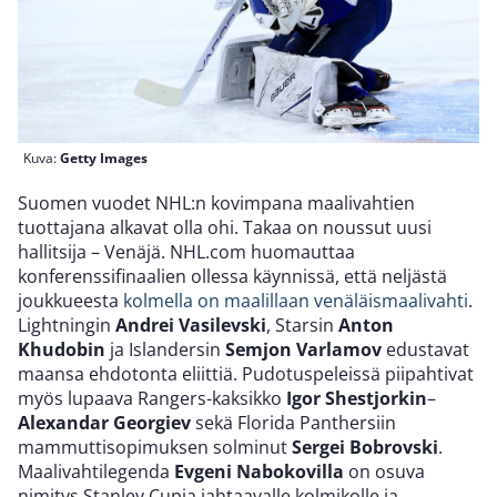
Kuva:
Getty Images
Suomen vuodet NHL:n kovimpana maalivahtien
tuottajana alkavat olla ohi. Takaa on noussut uusi
hallitsija – Venäjä. NHL.com huomauttaa
konferenssifinaalien ollessa käynnissä, että neljästä
joukkueesta
kolmella on maalillaan venäläismaalivahti
.
Lightningin
Andrei Vasilevski
, Starsin
Anton
Khudobin
ja Islandersin
Semjon Varlamov
edustavat
maansa ehdotonta eliittiä. Pudotuspeleissä piipahtivat
myös lupaava Rangers-kaksikko
Igor Shestjorkin
–
Alexandar Georgiev
sekä Florida Panthersiin
mammuttisopimuksen solminut
Sergei Bobrovski
.
Maalivahtilegenda
Evgeni Nabokovilla
on osuva
nimitys Stanley Cupia jahtaavalle kolmikolle ja