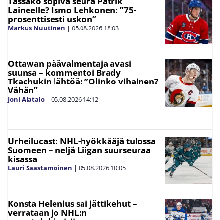
Tässäkö sopiva seura Patrik
Laineelle? Ismo Lehkonen: ”75-
prosenttisesti uskon”
Markus Nuutinen
|
05.08.2026
18:03
Ottawan päävalmentaja avasi
suunsa – kommentoi Brady
Tkachukin lähtöä: ”Olinko vihainen?
Vähän”
Joni Alatalo
|
05.08.2026
14:12
Urheilucast: NHL-hyökkääjä tulossa
Suomeen – neljä Liigan suurseuraa
kisassa
Lauri Saastamoinen
|
05.08.2026
10:05
Konsta Helenius sai jättikehut –
verrataan jo NHL:n