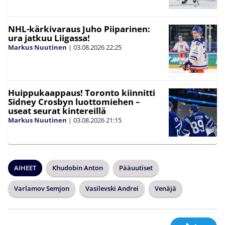
NHL-kärkivaraus Juho Piiparinen:
ura jatkuu Liigassa!
Markus Nuutinen
|
03.08.2026
22:25
Huippukaappaus! Toronto kiinnitti
Sidney Crosbyn luottomiehen –
useat seurat kintereillä
Markus Nuutinen
|
03.08.2026
21:15
AIHEET
Khudobin Anton
Pääuutiset
Varlamov Semjon
Vasilevski Andrei
Venäjä