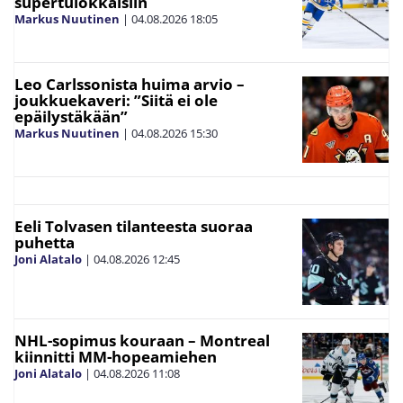
supertulokkaisiin
Markus Nuutinen
|
04.08.2026
18:05
Leo Carlssonista huima arvio –
joukkuekaveri: ”Siitä ei ole
epäilystäkään”
Markus Nuutinen
|
04.08.2026
15:30
Eeli Tolvasen tilanteesta suoraa
puhetta
Joni Alatalo
|
04.08.2026
12:45
NHL-sopimus kouraan – Montreal
kiinnitti MM-hopeamiehen
Joni Alatalo
|
04.08.2026
11:08