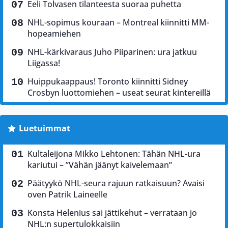
Eeli Tolvasen tilanteesta suoraa puhetta
NHL-sopimus kouraan – Montreal kiinnitti MM-
hopeamiehen
NHL-kärkivaraus Juho Piiparinen: ura jatkuu
Liigassa!
Huippukaappaus! Toronto kiinnitti Sidney
Crosbyn luottomiehen – useat seurat kintereillä
Luetuimmat
Kultaleijona Mikko Lehtonen: Tähän NHL-ura
kariutui – ”Vähän jäänyt kaivelemaan”
Päätyykö NHL-seura rajuun ratkaisuun? Avaisi
oven Patrik Laineelle
Konsta Helenius sai jättikehut – verrataan jo
NHL:n supertulokkaisiin