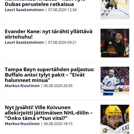
Dubas perustelee ratkaisua
Lauri Saastamoinen
|
07.08.2026
12:34
Evander Kane: nyt tärähti yllättävä
siirtohuhu!
Lauri Saastamoinen
|
07.08.2026
09:21
Tampa Bayn supertähden paljastus:
Buffalo antoi tylyt pakit – ”Eivät
halunneet minua”
Markus Nuutinen
|
06.08.2026
20:45
Nyt jysähti! Ville Koivunen
allekirjoitti jättimäisen NHL-diilin –
”Onko tämä v*tun vitsi?”
Markus Nuutinen
|
06.08.2026
18:15