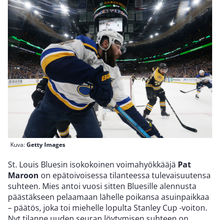
Kuva:
Getty Images
St. Louis Bluesin isokokoinen voimahyökkääjä
Pat
Maroon
on epätoivoisessa tilanteessa tulevaisuutensa
suhteen. Mies antoi vuosi sitten Bluesille alennusta
päästäkseen pelaamaan lähelle poikansa asuinpaikkaa
– päätös, joka toi miehelle lopulta Stanley Cup -voiton.
Nyt tilanne uuden seuran löytymisen suhteen on