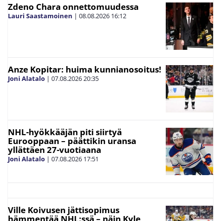
Zdeno Chara onnettomuudessa
Lauri Saastamoinen
|
08.08.2026
16:12
Anze Kopitar: huima kunnianosoitus!
Joni Alatalo
|
07.08.2026
20:35
NHL-hyökkääjän piti siirtyä
Eurooppaan – päättikin uransa
yllättäen 27-vuotiaana
Joni Alatalo
|
07.08.2026
17:51
Ville Koivusen jättisopimus
hämmentää NHL:ssä – näin Kyle