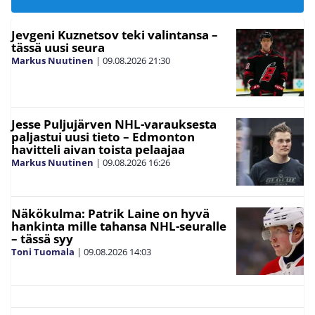
Jevgeni Kuznetsov teki valintansa –
tässä uusi seura
Markus Nuutinen
|
09.08.2026
21:30
Jesse Puljujärven NHL-varauksesta
paljastui uusi tieto – Edmonton
havitteli aivan toista pelaajaa
Markus Nuutinen
|
09.08.2026
16:26
Näkökulma: Patrik Laine on hyvä
hankinta mille tahansa NHL-seuralle
– tässä syy
Toni Tuomala
|
09.08.2026
14:03