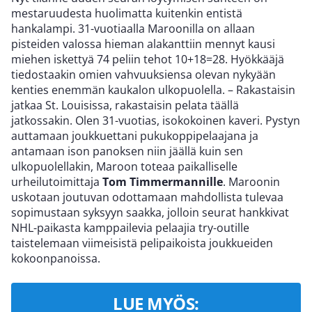
mestaruudesta huolimatta kuitenkin entistä
hankalampi. 31-vuotiaalla Maroonilla on allaan
pisteiden valossa hieman alakanttiin mennyt kausi
miehen iskettyä 74 peliin tehot 10+18=28. Hyökkääjä
tiedostaakin omien vahvuuksiensa olevan nykyään
kenties enemmän kaukalon ulkopuolella. – Rakastaisin
jatkaa St. Louisissa, rakastaisin pelata täällä
jatkossakin. Olen 31-vuotias, isokokoinen kaveri. Pystyn
auttamaan joukkuettani pukukoppipelaajana ja
antamaan ison panoksen niin jäällä kuin sen
ulkopuolellakin, Maroon toteaa paikalliselle
urheilutoimittaja
Tom Timmermannille
. Maroonin
uskotaan joutuvan odottamaan mahdollista tulevaa
sopimustaan syksyyn saakka, jolloin seurat hankkivat
NHL-paikasta kamppailevia pelaajia try-outille
taistelemaan viimeisistä pelipaikoista joukkueiden
kokoonpanoissa.
LUE MYÖS: