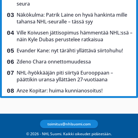
seura
Näkökulma: Patrik Laine on hyvä hankinta mille
tahansa NHL-seuralle – tässä syy
Ville Koivusen jättisopimus hämmentää NHL:ssä –
näin Kyle Dubas perustelee ratkaisua
Evander Kane: nyt tärähti yllättävä siirtohuhu!
Zdeno Chara onnettomuudessa
NHL-hyökkääjän piti siirtyä Eurooppaan –
päättikin uransa yllättäen 27-vuotiaana
Anze Kopitar: huima kunnianosoitus!
toimitus@nhlsuomi.com
© 2026 - NHL Suomi. Kaikki oikeudet pidätetään.