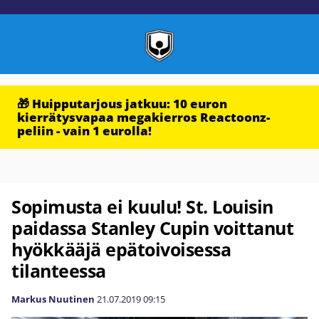
🎁 Huipputarjous jatkuu: 10 euron
kierrätysvapaa megakierros Reactoonz-
peliin - vain 1 eurolla!
Sopimusta ei kuulu! St. Louisin
paidassa Stanley Cupin voittanut
hyökkääjä epätoivoisessa
tilanteessa
Markus Nuutinen
21.07.2019
09:15