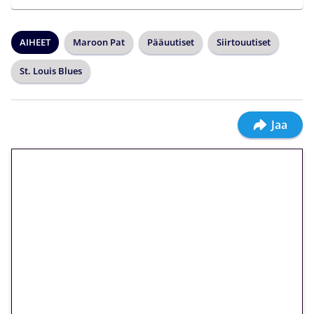
AIHEET
Maroon Pat
Pääuutiset
Siirtouutiset
St. Louis Blues
Jaa
🎁 Huipputarjous jatkuu: 10
euron kierrätysvapaa
megakierros Reactoonz-
peliin – vain 1 eurolla!
Peli: Reactoonz
Vain uusille asiakkaille!