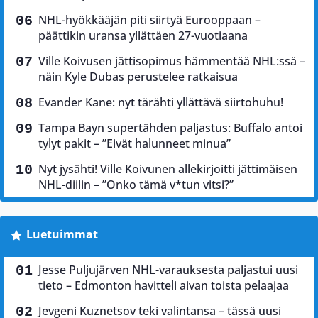
NHL-hyökkääjän piti siirtyä Eurooppaan –
päättikin uransa yllättäen 27-vuotiaana
Ville Koivusen jättisopimus hämmentää NHL:ssä –
näin Kyle Dubas perustelee ratkaisua
Evander Kane: nyt tärähti yllättävä siirtohuhu!
Tampa Bayn supertähden paljastus: Buffalo antoi
tylyt pakit – ”Eivät halunneet minua”
Nyt jysähti! Ville Koivunen allekirjoitti jättimäisen
NHL-diilin – ”Onko tämä v*tun vitsi?”
Luetuimmat
Jesse Puljujärven NHL-varauksesta paljastui uusi
tieto – Edmonton havitteli aivan toista pelaajaa
Jevgeni Kuznetsov teki valintansa – tässä uusi