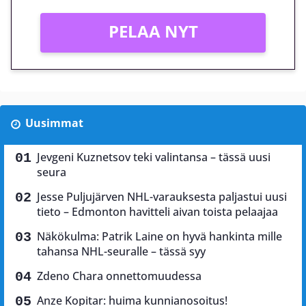
PELAA NYT
Uusimmat
Jevgeni Kuznetsov teki valintansa – tässä uusi
seura
Jesse Puljujärven NHL-varauksesta paljastui uusi
tieto – Edmonton havitteli aivan toista pelaajaa
Näkökulma: Patrik Laine on hyvä hankinta mille
tahansa NHL-seuralle – tässä syy
Zdeno Chara onnettomuudessa
Anze Kopitar: huima kunnianosoitus!