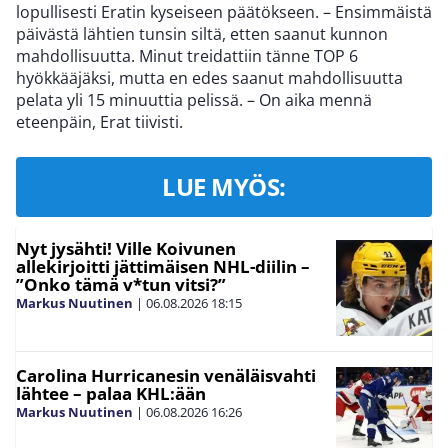
lopullisesti Eratin kyseiseen päätökseen. – Ensimmäistä
päivästä lähtien tunsin siltä, etten saanut kunnon
mahdollisuutta. Minut treidattiin tänne TOP 6
hyökkääjäksi, mutta en edes saanut mahdollisuutta
pelata yli 15 minuuttia pelissä. – On aika mennä
eteenpäin, Erat tiivisti.
LUE MYÖS:
Nyt jysähti! Ville Koivunen
allekirjoitti jättimäisen NHL-diilin –
”Onko tämä v*tun vitsi?”
Markus Nuutinen
|
06.08.2026
18:15
Carolina Hurricanesin venäläisvahti
lähtee – palaa KHL:ään
Markus Nuutinen
|
06.08.2026
16:26