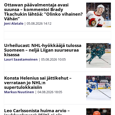
Ottawan päävalmentaja avasi
suunsa – kommentoi Brady
Tkachukin lähtöä: ”Olinko vihainen?
Vähän”
Joni Alatalo
|
05.08.2026
14:12
Urheilucast: NHL-hyökkääjä tulossa
Suomeen – neljä Liigan suurseuraa
kisassa
Lauri Saastamoinen
|
05.08.2026
10:05
Konsta Helenius sai jättikehut –
verrataan jo NHL:n
supertulokkaisiin
Markus Nuutinen
|
04.08.2026
18:05
Leo Carlssonista huima arvio –