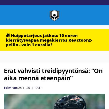
🎁 Huipputarjous jatkuu: 10 euron
kierrätysvapaa megakierros Reactoonz-
peliin - vain 1 eurolla!
Erat vahvisti treidipyyntönsä: ”On
aika mennä eteenpäin”
toimitus
25.11.2013
19:31