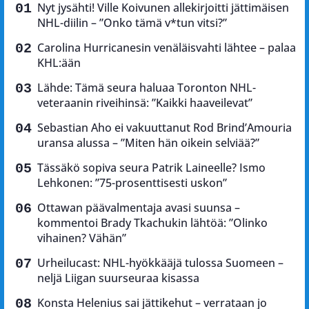
Nyt jysähti! Ville Koivunen allekirjoitti jättimäisen
NHL-diilin – ”Onko tämä v*tun vitsi?”
Carolina Hurricanesin venäläisvahti lähtee – palaa
KHL:ään
Lähde: Tämä seura haluaa Toronton NHL-
veteraanin riveihinsä: ”Kaikki haaveilevat”
Sebastian Aho ei vakuuttanut Rod Brind’Amouria
uransa alussa – ”Miten hän oikein selviää?”
Tässäkö sopiva seura Patrik Laineelle? Ismo
Lehkonen: ”75-prosenttisesti uskon”
Ottawan päävalmentaja avasi suunsa –
kommentoi Brady Tkachukin lähtöä: ”Olinko
vihainen? Vähän”
Urheilucast: NHL-hyökkääjä tulossa Suomeen –
neljä Liigan suurseuraa kisassa
Konsta Helenius sai jättikehut – verrataan jo