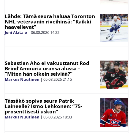
Lähde: Tämä seura haluaa Toronton
NHL-veteraanin riveihinsä: ”Kaikki
haaveilevat”
Joni Alatalo
|
06.08.2026
14:22
Sebastian Aho ei vakuuttanut Rod
Brind’Amouria uransa alussa –
”Miten hän oikein selviää?”
Markus Nuutinen
|
05.08.2026
21:15
Tässäkö sopiva seura Patrik
Laineelle? Ismo Lehkonen: ”75-
prosenttisesti uskon”
Markus Nuutinen
|
05.08.2026
18:03