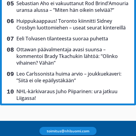
Sebastian Aho ei vakuuttanut Rod Brind’Amouria
uransa alussa – ”Miten hän oikein selviää?”
Huippukaappaus! Toronto kiinnitti Sidney
Crosbyn luottomiehen – useat seurat kintereillä
Eeli Tolvasen tilanteesta suoraa puhetta
Ottawan päävalmentaja avasi suunsa –
kommentoi Brady Tkachukin lähtöä: ”Olinko
vihainen? Vähän”
Leo Carlssonista huima arvio – joukkuekaveri:
”Siitä ei ole epäilystäkään”
NHL-kärkivaraus Juho Piiparinen: ura jatkuu
Liigassa!
toimitus@nhlsuomi.com