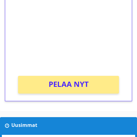
1€ = 10€ arvosta
ilmaiskierroksia ilman
kierrätystä!
Talleta 1€
Saat heti 50 ilmaiskierrosta Tuohi 1000 -
peliin (arvo 0,20€ per kierros)!
Ei kierrätysvaatimusta!
PELAA NYT
Uusimmat