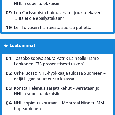
NHL:n supertulokkaisiin
Leo Carlssonista huima arvio – joukkuekaveri:
”Siitä ei ole epäilystäkään”
Eeli Tolvasen tilanteesta suoraa puhetta
Luetuimmat
Tässäkö sopiva seura Patrik Laineelle? Ismo
Lehkonen: ”75-prosenttisesti uskon”
Urheilucast: NHL-hyökkääjä tulossa Suomeen –
neljä Liigan suurseuraa kisassa
Konsta Helenius sai jättikehut – verrataan jo
NHL:n supertulokkaisiin
NHL-sopimus kouraan – Montreal kiinnitti MM-
hopeamiehen