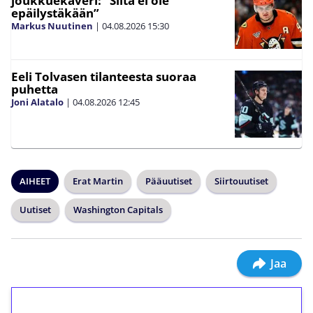
joukkuekaveri: ”Siitä ei ole
epäilystäkään”
Markus Nuutinen
|
04.08.2026
15:30
Eeli Tolvasen tilanteesta suoraa
puhetta
Joni Alatalo
|
04.08.2026
12:45
AIHEET
Erat Martin
Pääuutiset
Siirtouutiset
Uutiset
Washington Capitals
Jaa