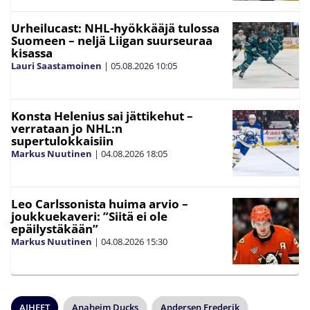
Urheilucast: NHL-hyökkääjä tulossa
Suomeen – neljä Liigan suurseuraa
kisassa
Lauri Saastamoinen
|
05.08.2026
10:05
Konsta Helenius sai jättikehut –
verrataan jo NHL:n
supertulokkaisiin
Markus Nuutinen
|
04.08.2026
18:05
Leo Carlssonista huima arvio –
joukkuekaveri: ”Siitä ei ole
epäilystäkään”
Markus Nuutinen
|
04.08.2026
15:30
AIHEET
Anaheim Ducks
Andersen Frederik