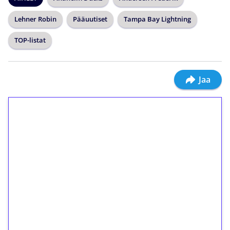
Lehner Robin
Pääuutiset
Tampa Bay Lightning
TOP-listat
Jaa
1€ = 10€ arvosta
ilmaiskierroksia ilman
kierrätystä!
Talleta 1€
Saat heti 50 ilmaiskierrosta Tuohi 1000 -
peliin (arvo 0,20€ per kierros)!
Ei kierrätysvaatimusta!