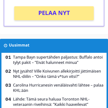
PELAA NYT
Uusimmat
Tampa Bayn supertähden paljastus: Buffalo antoi
tylyt pakit – ”Eivät halunneet minua”
Nyt jysähti! Ville Koivunen allekirjoitti jättimäisen
NHL-diilin – ”Onko tämä v*tun vitsi?”
Carolina Hurricanesin venäläisvahti lähtee – palaa
KHL:ään
Lähde: Tämä seura haluaa Toronton NHL-
veteraanin riveihinsä: ”Kaikki haaveilevat”