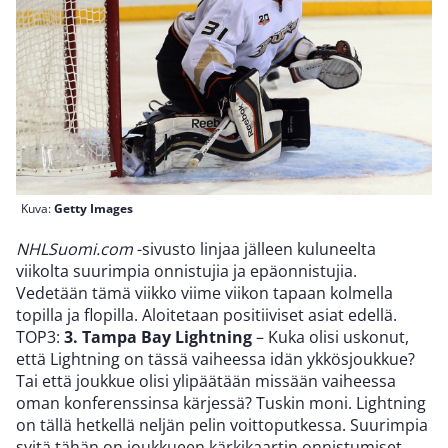
Kuva:
Getty Images
NHLSuomi.com
-sivusto linjaa jälleen kuluneelta
viikolta suurimpia onnistujia ja epäonnistujia.
Vedetään tämä viikko viime viikon tapaan kolmella
topilla ja flopilla. Aloitetaan positiiviset asiat edellä.
TOP3:
3. Tampa Bay Lightning
– Kuka olisi uskonut,
että Lightning on tässä vaiheessa idän ykkösjoukkue?
Tai että joukkue olisi ylipäätään missään vaiheessa
oman konferenssinsa kärjessä? Tuskin moni. Lightning
on tällä hetkellä neljän pelin voittoputkessa. Suurimpia
syitä tähän on joukkueen kärkikaartin onnistumiset