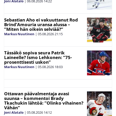
Joni Alatalo
|
06.08.2026
14:22
Sebastian Aho ei vakuuttanut Rod
Brind’Amouria uransa alussa –
”Miten hän oikein selviää?”
Markus Nuutinen
|
05.08.2026
21:15
Tässäkö sopiva seura Patrik
Laineelle? Ismo Lehkonen: ”75-
prosenttisesti uskon”
Markus Nuutinen
|
05.08.2026
18:03
Ottawan päävalmentaja avasi
suunsa – kommentoi Brady
Tkachukin lähtöä: ”Olinko vihainen?
Vähän”
Joni Alatalo
|
05.08.2026
14:12