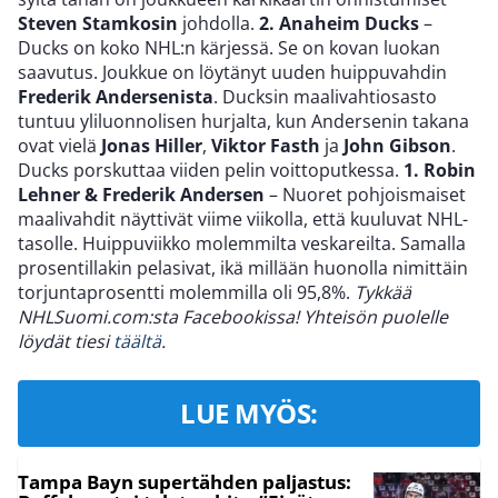
Steven Stamkosin
johdolla.
2. Anaheim Ducks
–
Ducks on koko NHL:n kärjessä. Se on kovan luokan
saavutus. Joukkue on löytänyt uuden huippuvahdin
Frederik Andersenista
. Ducksin maalivahtiosasto
tuntuu yliluonnolisen hurjalta, kun Andersenin takana
ovat vielä
Jonas Hiller
,
Viktor Fasth
ja
John Gibson
.
Ducks porskuttaa viiden pelin voittoputkessa.
1. Robin
Lehner & Frederik Andersen
– Nuoret pohjoismaiset
maalivahdit näyttivät viime viikolla, että kuuluvat NHL-
tasolle. Huippuviikko molemmilta veskareilta. Samalla
prosentillakin pelasivat, ikä millään huonolla nimittäin
torjuntaprosentti molemmilla oli 95,8%.
Tykkää
NHLSuomi.com:sta Facebookissa! Yhteisön puolelle
löydät tiesi
täältä
.
LUE MYÖS:
Tampa Bayn supertähden paljastus: