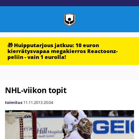
🎁 Huipputarjous jatkuu: 10 euron
kierrätysvapaa megakierros Reactoonz-
peliin - vain 1 eurolla!
NHL-viikon topit
toimitus
11.11.2013
20:04