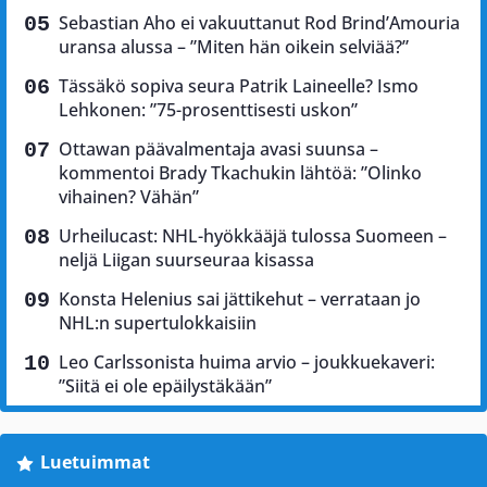
Sebastian Aho ei vakuuttanut Rod Brind’Amouria
uransa alussa – ”Miten hän oikein selviää?”
Tässäkö sopiva seura Patrik Laineelle? Ismo
Lehkonen: ”75-prosenttisesti uskon”
Ottawan päävalmentaja avasi suunsa –
kommentoi Brady Tkachukin lähtöä: ”Olinko
vihainen? Vähän”
Urheilucast: NHL-hyökkääjä tulossa Suomeen –
neljä Liigan suurseuraa kisassa
Konsta Helenius sai jättikehut – verrataan jo
NHL:n supertulokkaisiin
Leo Carlssonista huima arvio – joukkuekaveri:
”Siitä ei ole epäilystäkään”
Luetuimmat