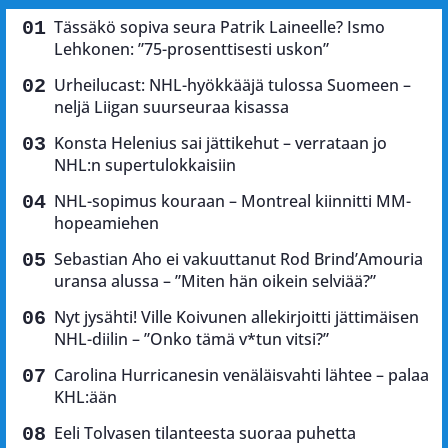
Tässäkö sopiva seura Patrik Laineelle? Ismo
Lehkonen: ”75-prosenttisesti uskon”
Urheilucast: NHL-hyökkääjä tulossa Suomeen –
neljä Liigan suurseuraa kisassa
Konsta Helenius sai jättikehut – verrataan jo
NHL:n supertulokkaisiin
NHL-sopimus kouraan – Montreal kiinnitti MM-
hopeamiehen
Sebastian Aho ei vakuuttanut Rod Brind’Amouria
uransa alussa – ”Miten hän oikein selviää?”
Nyt jysähti! Ville Koivunen allekirjoitti jättimäisen
NHL-diilin – ”Onko tämä v*tun vitsi?”
Carolina Hurricanesin venäläisvahti lähtee – palaa
KHL:ään
Eeli Tolvasen tilanteesta suoraa puhetta