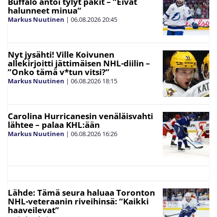
Buffalo antoi tylyt pakit – ”Eivät
halunneet minua”
Markus Nuutinen
|
06.08.2026
20:45
Nyt jysähti! Ville Koivunen
allekirjoitti jättimäisen NHL-diilin –
”Onko tämä v*tun vitsi?”
Markus Nuutinen
|
06.08.2026
18:15
Carolina Hurricanesin venäläisvahti
lähtee – palaa KHL:ään
Markus Nuutinen
|
06.08.2026
16:26
Lähde: Tämä seura haluaa Toronton
NHL-veteraanin riveihinsä: ”Kaikki
haaveilevat”