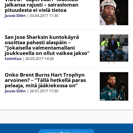
jalkansa rajusti – sairasloman
pituudesta ei vielä tietoa
Juuso Silén
|
03.04.2017
11:30
San Jose Sharksin kuntokäyrä
osoittaa pahasti alaspäin –
”Jokaisella valmentamallani
joukkueella on ollut vaikea jakso”
toimitus
|
26.03.2017
14:30
Onko Brent Burns Hart Trophyn
arvoinen? – ”Tällä hetkellä paras
pelaaja, mitä jääkiekossa on”
Juuso Silén
|
26.01.2017
17:30