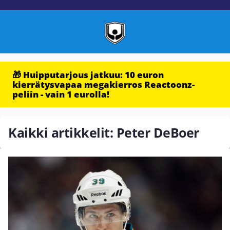
🎁 Huipputarjous jatkuu: 10 euron
kierrätysvapaa megakierros Reactoonz-
peliin - vain 1 eurolla!
Kaikki artikkelit: Peter DeBoer