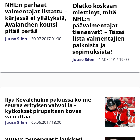
NHL:n parhaat
Oletko koskaan
valmentajat listattu –
miettinyt, mitä
kärjessä ei yllätyksiä,
NHL:n
Avalanchen koutsi
päävalmentajat
pitää perää
tienaavat? – Tässä
lista valmentajien
Juuso Silén
|
30.07.2017
01:00
palkoista ja
sopimuksista!
Juuso Silén
|
17.07.2017
19:00
Ilya Kovalchukin paluussa kolme
seuraa erityisen vahvoilla –
kytkökset pirupaitaan kovaa
valuuttaa
Juuso Silén
|
05.06.2017
13:00
VIDEO: ”Supervaari” loukkasi