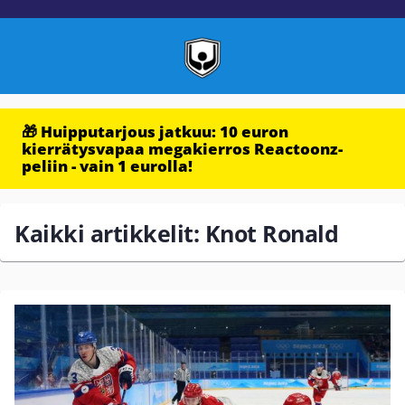
🎁 Huipputarjous jatkuu: 10 euron
kierrätysvapaa megakierros Reactoonz-
peliin - vain 1 eurolla!
Kaikki artikkelit: Knot Ronald