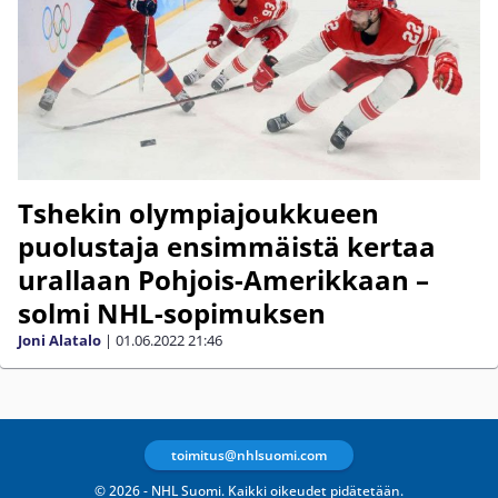
Tshekin olympiajoukkueen
puolustaja ensimmäistä kertaa
urallaan Pohjois-Amerikkaan –
solmi NHL-sopimuksen
Joni Alatalo
|
01.06.2022
21:46
toimitus@nhlsuomi.com
© 2026 - NHL Suomi. Kaikki oikeudet pidätetään.