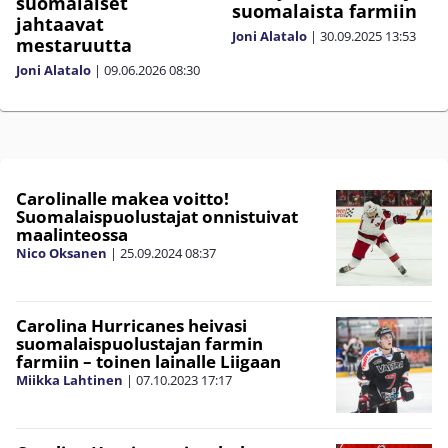
suomalaiset
suomalaista farmiin
jahtaavat
Joni Alatalo
|
30.09.2025
13:53
mestaruutta
Joni Alatalo
|
09.06.2026
08:30
Carolinalle makea voitto!
Suomalaispuolustajat onnistuivat
maalinteossa
Nico Oksanen
|
25.09.2024
08:37
Carolina Hurricanes heivasi
suomalaispuolustajan farmin
farmiin – toinen lainalle Liigaan
Miikka Lahtinen
|
07.10.2023
17:17