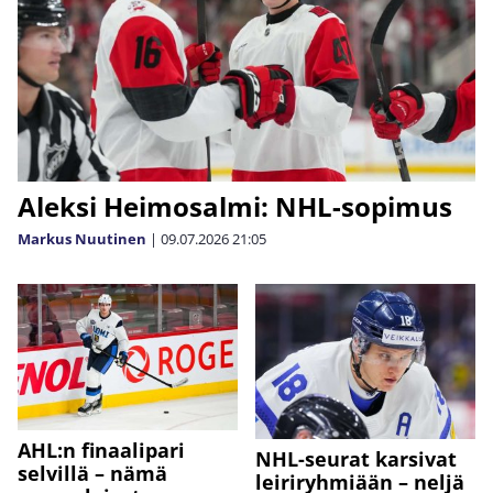
Aleksi Heimosalmi: NHL-sopimus
Markus Nuutinen
|
09.07.2026
21:05
AHL:n finaalipari
NHL-seurat karsivat
selvillä – nämä
leiriryhmiään – neljä