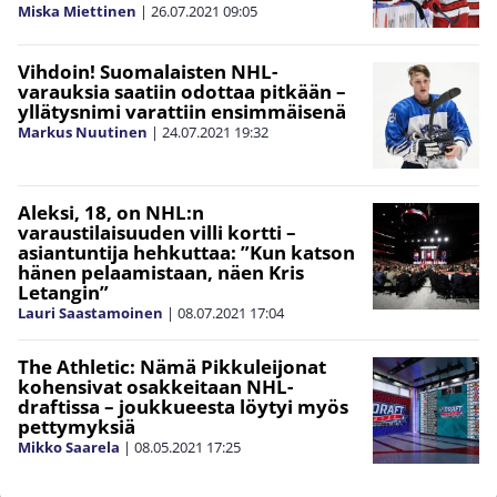
Miska Miettinen
|
26.07.2021
09:05
Vihdoin! Suomalaisten NHL-
varauksia saatiin odottaa pitkään –
yllätysnimi varattiin ensimmäisenä
Markus Nuutinen
|
24.07.2021
19:32
Aleksi, 18, on NHL:n
varaustilaisuuden villi kortti –
asiantuntija hehkuttaa: ”Kun katson
hänen pelaamistaan, näen Kris
Letangin”
Lauri Saastamoinen
|
08.07.2021
17:04
The Athletic: Nämä Pikkuleijonat
kohensivat osakkeitaan NHL-
draftissa – joukkueesta löytyi myös
pettymyksiä
Mikko Saarela
|
08.05.2021
17:25