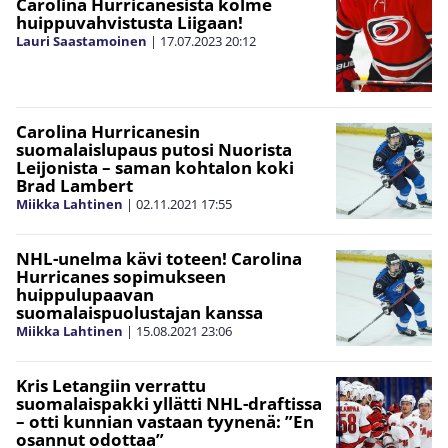
Carolina Hurricanesista kolme
huippuvahvistusta Liigaan!
Lauri Saastamoinen
|
17.07.2023
20:12
Carolina Hurricanesin
suomalaislupaus putosi Nuorista
Leijonista – saman kohtalon koki
Brad Lambert
Miikka Lahtinen
|
02.11.2021
17:55
NHL-unelma kävi toteen! Carolina
Hurricanes sopimukseen
huippulupaavan
suomalaispuolustajan kanssa
Miikka Lahtinen
|
15.08.2021
23:06
Kris Letangiin verrattu
suomalaispakki yllätti NHL-draftissa
– otti kunnian vastaan tyynenä: ”En
osannut odottaa”