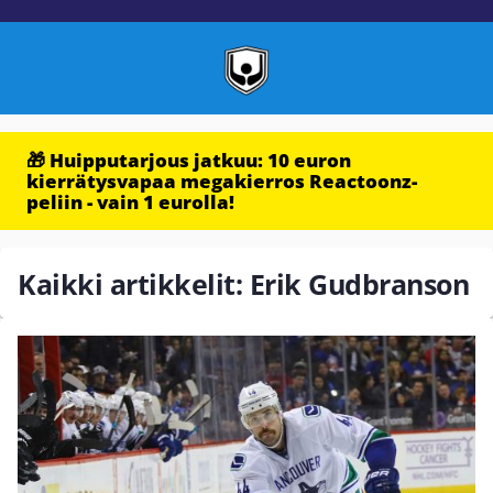
🎁 Huipputarjous jatkuu: 10 euron
kierrätysvapaa megakierros Reactoonz-
peliin - vain 1 eurolla!
Kaikki artikkelit: Erik Gudbranson