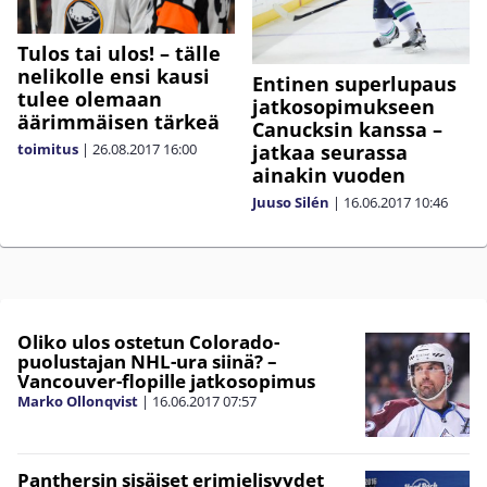
Tulos tai ulos! – tälle
nelikolle ensi kausi
Entinen superlupaus
tulee olemaan
jatkosopimukseen
äärimmäisen tärkeä
Canucksin kanssa –
toimitus
|
26.08.2017
16:00
jatkaa seurassa
ainakin vuoden
Juuso Silén
|
16.06.2017
10:46
Oliko ulos ostetun Colorado-
puolustajan NHL-ura siinä? –
Vancouver-flopille jatkosopimus
Marko Ollonqvist
|
16.06.2017
07:57
Panthersin sisäiset erimielisyydet