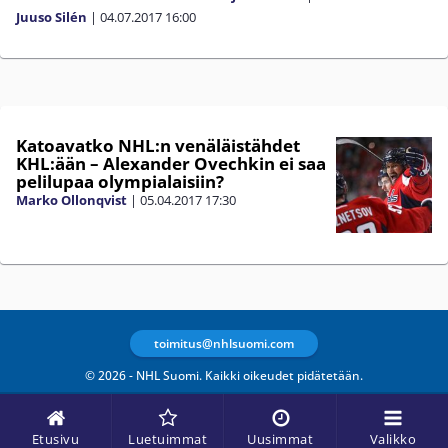
Juuso Silén
|
04.07.2017
16:00
Katoavatko NHL:n venäläistähdet
KHL:ään – Alexander Ovechkin ei saa
pelilupaa olympialaisiin?
Marko Ollonqvist
|
05.04.2017
17:30
toimitus@nhlsuomi.com
© 2026 - NHL Suomi. Kaikki oikeudet pidätetään.
Etusivu
Luetuimmat
Uusimmat
Valikko