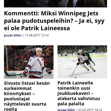
Kommentti: Miksi Winnipeg Jets
palaa pudotuspeleihin? – Ja ei, syy
ei ole Patrik Laineessa
Juuso Silén
|
17.08.2017
12:14
Patrik Laineelle
Sivusto listasi kesän
toinenkin uusi
surkeimmat
joukkuekaveri –
kiinnitykset –
alakerta vahvistuu
puolustajat
pala palalta
näyttelevät suurta
roolia
Juuso Silén
|
01.07.2017
19:16