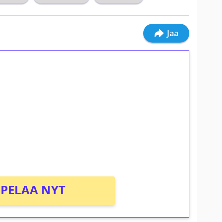
Jaa
ilmaiskierroksia ilman
osta Tuohi 1000 -peliin (arvo 0,20€ per
PELAA NYT