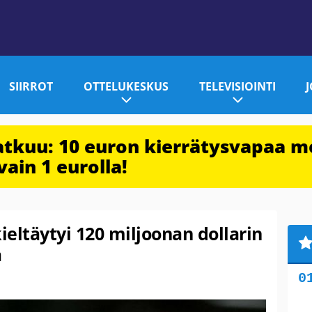
SIIRROT
OTTELUKESKUS
TELEVISIOINTI
jatkuu: 10 euron kierrätysvapaa m
vain 1 eurolla!
ieltäytyi 120 miljoonan dollarin
a