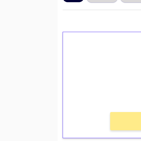
1€ = 10€ arvosta 
kierrätystä!
Talleta 1€
Saat heti 50 ilmaiskierr
kierros)!
Ei kierrätysvaatimusta!