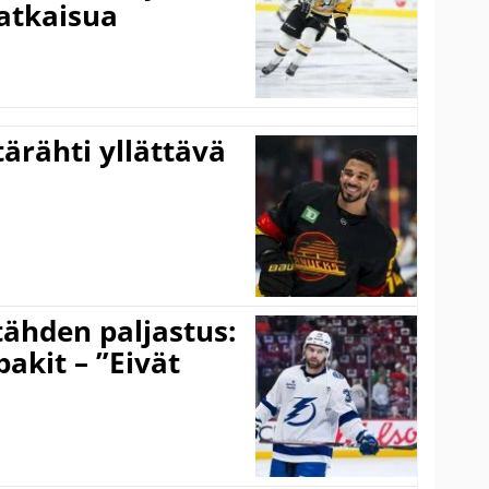
atkaisua
ärähti yllättävä
ähden paljastus:
pakit – ”Eivät