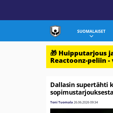
SUOMALAISET
🎁 Huipputarjous 
Reactoonz-peliin - 
Dallasin supertähti k
sopimustarjouksest
Toni Tuomala
26.06.2026
09:34