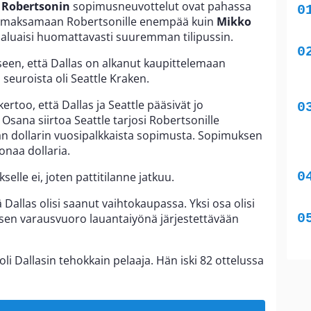
 Robertsonin
sopimusneuvottelut ovat pahassa
is maksamaan Robertsonille enempää kuin
Mikko
haluaisi huomattavasti suuremman tilipussin.
seen, että Dallas on alkanut kaupittelemaan
 seuroista oli Seattle Kraken.
ertoo, että Dallas ja Seattle pääsivät jo
sana siirtoa Seattle tarjosi Robertsonille
n dollarin vuosipalkkaista sopimusta. Sopimuksen
onaa dollaria.
elle ei, joten pattitilanne jatkuu.
 Dallas olisi saanut vaihtokaupassa. Yksi osa olisi
oksen varausvuoro lauantaiyönä järjestettävään
li Dallasin tehokkain pelaaja. Hän iski 82 ottelussa