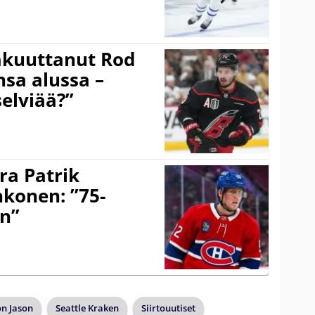
akuuttanut Rod
sa alussa –
selviää?”
ra Patrik
hkonen: ”75-
on”
n Jason
Seattle Kraken
Siirtouutiset