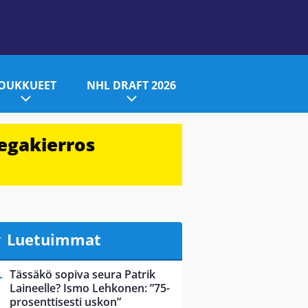
JOUKKUEET
NHL DRAFT 2026
egakierros
Luetuimmat
Tässäkö sopiva seura Patrik
Laineelle? Ismo Lehkonen: ”75-
prosenttisesti uskon”