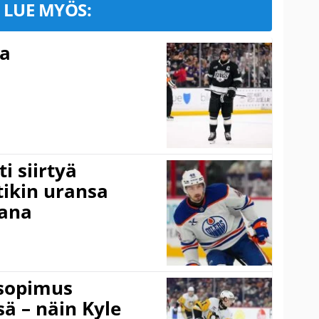
LUE MYÖS:
ma
i siirtyä
ikin uransa
aana
isopimus
 – näin Kyle