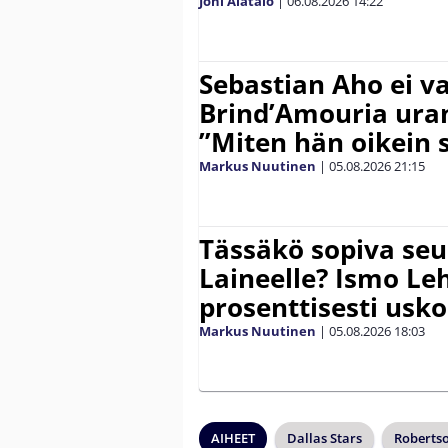
Joni Alatalo
|
06.08.2026
14:22
Sebastian Aho ei v
Brind’Amouria uran
”Miten hän oikein 
Markus Nuutinen
|
05.08.2026
21:15
Tässäkö sopiva seu
Laineelle? Ismo Le
prosenttisesti usk
Markus Nuutinen
|
05.08.2026
18:03
AIHEET
Dallas Stars
Robertso