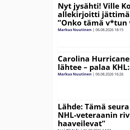
Nyt jysähti! Ville 
allekirjoitti jättim
”Onko tämä v*tun v
Markus Nuutinen
|
06.08.2026
18:15
Carolina Hurricane
lähtee – palaa KHL
Markus Nuutinen
|
06.08.2026
16:26
Lähde: Tämä seura
NHL-veteraanin riv
haaveilevat”