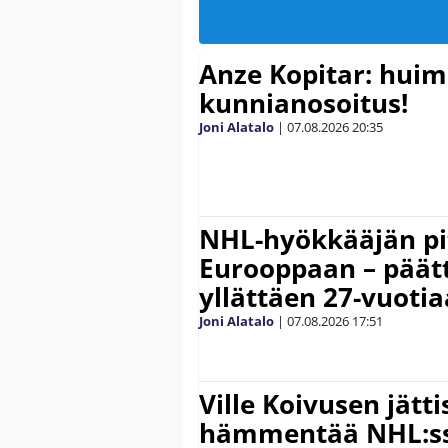
Anze Kopitar: hui
kunnianosoitus!
Joni Alatalo
|
07.08.2026
20:35
NHL-hyökkääjän pit
Eurooppaan – päätt
yllättäen 27-vuoti
Joni Alatalo
|
07.08.2026
17:51
Ville Koivusen jätt
hämmentää NHL:ssä