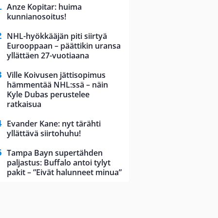
Anze Kopitar: huima
kunnianosoitus!
NHL-hyökkääjän piti siirtyä
Eurooppaan – päättikin uransa
yllättäen 27-vuotiaana
Ville Koivusen jättisopimus
hämmentää NHL:ssä – näin
Kyle Dubas perustelee
ratkaisua
Evander Kane: nyt tärähti
yllättävä siirtohuhu!
Tampa Bayn supertähden
paljastus: Buffalo antoi tylyt
pakit – ”Eivät halunneet minua”