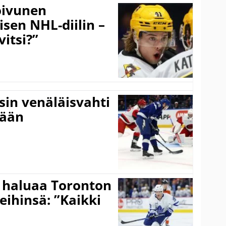
Koivunen
äisen NHL-diilin –
itsi?”
sin venäläisvahti
:ään
 haluaa Toronton
eihinsä: ”Kaikki