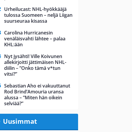
Urheilucast: NHL-hyökkääjä
tulossa Suomeen – neljä Liigan
suurseuraa kisassa
Carolina Hurricanesin
venäläisvahti lähtee – palaa
KHL:ään
Nyt jysähti! Ville Koivunen
allekirjoitti jättimäisen NHL-
diilin – ”Onko tämä v*tun
vitsi?”
Sebastian Aho ei vakuuttanut
Rod Brind’Amouria uransa
alussa – ”Miten hän oikein
selviää?”
Uusimmat