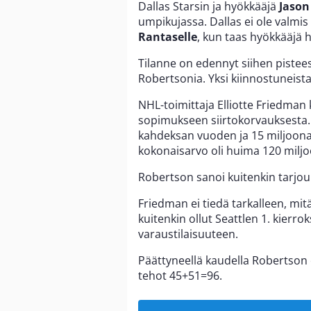
Dallas Starsin ja hyökkääjä
Jason
umpikujassa. Dallas ei ole valm
Rantaselle
, kun taas hyökkääjä 
Tilanne on edennyt siihen pistee
Robertsonia. Yksi kiinnostuneista
NHL-toimittaja Elliotte Friedman k
sopimukseen siirtokorvauksesta. O
kahdeksan vuoden ja 15 miljoona
kokonaisarvo oli huima 120 miljo
Robertson sanoi kuitenkin tarjouks
Friedman ei tiedä tarkalleen, mitä
kuitenkin ollut Seattlen 1. kierr
varaustilaisuuteen.
Päättyneellä kaudella Robertson o
tehot 45+51=96.