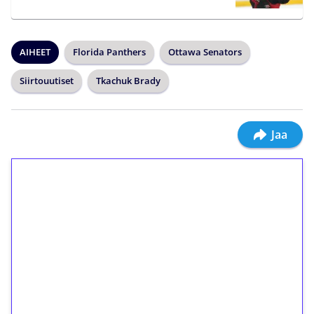
AIHEET
Florida Panthers
Ottawa Senators
Siirtouutiset
Tkachuk Brady
Jaa
1€ = 10€ arvosta
ilmaiskierroksia ilman
kierrätystä!
Talleta 1€
Saat heti 50 ilmaiskierrosta Tuohi 1000 -
peliin (arvo 0,20€ per kierros)!