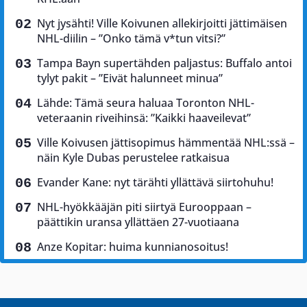
Nyt jysähti! Ville Koivunen allekirjoitti jättimäisen
NHL-diilin – ”Onko tämä v*tun vitsi?”
Tampa Bayn supertähden paljastus: Buffalo antoi
tylyt pakit – ”Eivät halunneet minua”
Lähde: Tämä seura haluaa Toronton NHL-
veteraanin riveihinsä: ”Kaikki haaveilevat”
Ville Koivusen jättisopimus hämmentää NHL:ssä –
näin Kyle Dubas perustelee ratkaisua
Evander Kane: nyt tärähti yllättävä siirtohuhu!
NHL-hyökkääjän piti siirtyä Eurooppaan –
päättikin uransa yllättäen 27-vuotiaana
Anze Kopitar: huima kunnianosoitus!