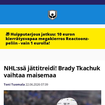
🎁 Huipputarjous jatkuu: 10 euron
kierrätysvapaa megakierros Reactoonz-
peliin - vain 1 eurolla!
NHL:ssä jättitreidi! Brady Tkachuk
vaihtaa maisemaa
Toni Tuomala
22.06.2026
07:39