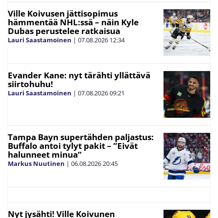
Ville Koivusen jättisopimus
hämmentää NHL:ssä – näin Kyle
Dubas perustelee ratkaisua
Lauri Saastamoinen
|
07.08.2026
12:34
Evander Kane: nyt tärähti yllättävä
siirtohuhu!
Lauri Saastamoinen
|
07.08.2026
09:21
Tampa Bayn supertähden paljastus:
Buffalo antoi tylyt pakit – ”Eivät
halunneet minua”
Markus Nuutinen
|
06.08.2026
20:45
Nyt jysähti! Ville Koivunen