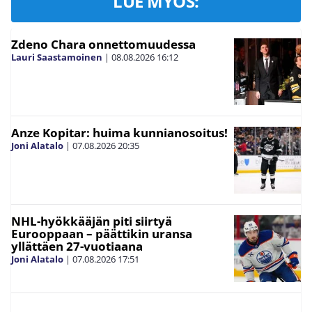
LUE MYÖS:
Zdeno Chara onnettomuudessa
Lauri Saastamoinen
|
08.08.2026
16:12
Anze Kopitar: huima kunnianosoitus!
Joni Alatalo
|
07.08.2026
20:35
NHL-hyökkääjän piti siirtyä
Eurooppaan – päättikin uransa
yllättäen 27-vuotiaana
Joni Alatalo
|
07.08.2026
17:51