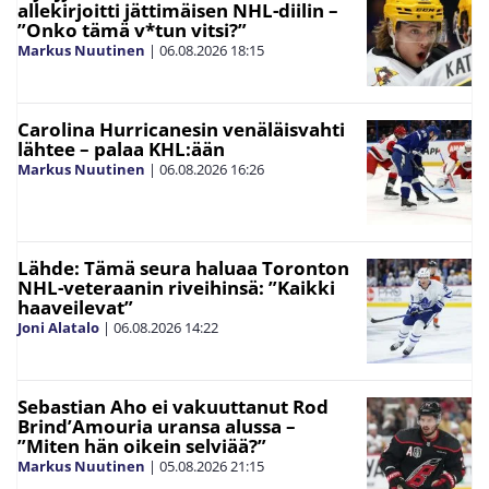
allekirjoitti jättimäisen NHL-diilin –
”Onko tämä v*tun vitsi?”
Markus Nuutinen
|
06.08.2026
18:15
Carolina Hurricanesin venäläisvahti
lähtee – palaa KHL:ään
Markus Nuutinen
|
06.08.2026
16:26
Lähde: Tämä seura haluaa Toronton
NHL-veteraanin riveihinsä: ”Kaikki
haaveilevat”
Joni Alatalo
|
06.08.2026
14:22
Sebastian Aho ei vakuuttanut Rod
Brind’Amouria uransa alussa –
”Miten hän oikein selviää?”
Markus Nuutinen
|
05.08.2026
21:15