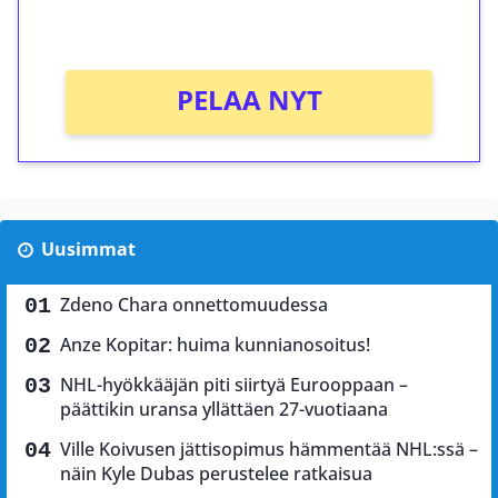
Ei kierrätysvaatimusta!
PELAA NYT
Uusimmat
Zdeno Chara onnettomuudessa
Anze Kopitar: huima kunnianosoitus!
NHL-hyökkääjän piti siirtyä Eurooppaan –
päättikin uransa yllättäen 27-vuotiaana
Ville Koivusen jättisopimus hämmentää NHL:ssä –
näin Kyle Dubas perustelee ratkaisua