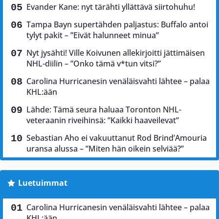
Evander Kane: nyt tärähti yllättävä siirtohuhu!
Tampa Bayn supertähden paljastus: Buffalo antoi
tylyt pakit – ”Eivät halunneet minua”
Nyt jysähti! Ville Koivunen allekirjoitti jättimäisen
NHL-diilin – ”Onko tämä v*tun vitsi?”
Carolina Hurricanesin venäläisvahti lähtee – palaa
KHL:ään
Lähde: Tämä seura haluaa Toronton NHL-
veteraanin riveihinsä: ”Kaikki haaveilevat”
Sebastian Aho ei vakuuttanut Rod Brind’Amouria
uransa alussa – ”Miten hän oikein selviää?”
Luetuimmat
Carolina Hurricanesin venäläisvahti lähtee – palaa
KHL:ään