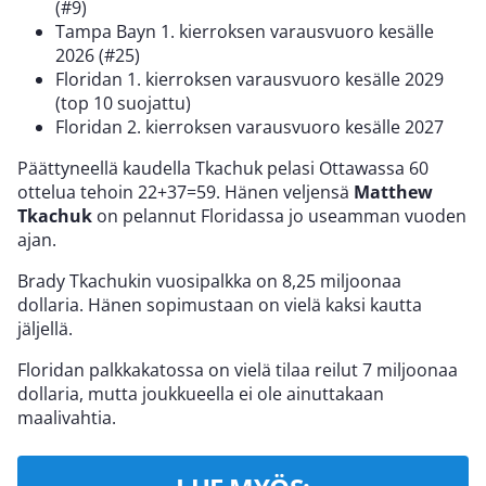
(#9)
Tampa Bayn 1. kierroksen varausvuoro kesälle
2026 (#25)
Floridan 1. kierroksen varausvuoro kesälle 2029
(top 10 suojattu)
Floridan 2. kierroksen varausvuoro kesälle 2027
Päättyneellä kaudella Tkachuk pelasi Ottawassa 60
ottelua tehoin 22+37=59. Hänen veljensä
Matthew
Tkachuk
on pelannut Floridassa jo useamman vuoden
ajan.
Brady Tkachukin vuosipalkka on 8,25 miljoonaa
dollaria. Hänen sopimustaan on vielä kaksi kautta
jäljellä.
Floridan palkkakatossa on vielä tilaa reilut 7 miljoonaa
dollaria, mutta joukkueella ei ole ainuttakaan
maalivahtia.