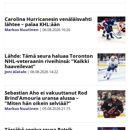
Carolina Hurricanesin venäläisvahti
lähtee – palaa KHL:ään
Markus Nuutinen
|
06.08.2026
16:26
Lähde: Tämä seura haluaa Toronton
NHL-veteraanin riveihinsä: ”Kaikki
haaveilevat”
Joni Alatalo
|
06.08.2026
14:22
Sebastian Aho ei vakuuttanut Rod
Brind’Amouria uransa alussa –
”Miten hän oikein selviää?”
Markus Nuutinen
|
05.08.2026
21:15
Tässäkö sopiva seura Patrik