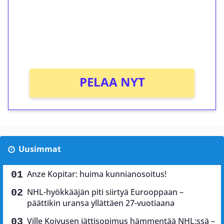
Saat heti 50 ilmaiskierrosta Tuohi 1000 -
peliin (arvo 0,20€ per kierros)!
Ei kierrätysvaatimusta!
PELAA NYT
Uusimmat
Anze Kopitar: huima kunnianosoitus!
NHL-hyökkääjän piti siirtyä Eurooppaan –
päättikin uransa yllättäen 27-vuotiaana
Ville Koivusen jättisopimus hämmentää NHL:ssä –