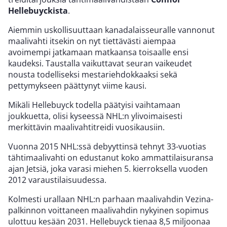
Hellebuyckista
.
Aiemmin uskollisuuttaan kanadalaisseuralle vannonut
maalivahti itsekin on nyt tiettävästi aiempaa
avoimempi jatkamaan matkaansa toisaalle ensi
kaudeksi. Taustalla vaikuttavat seuran vaikeudet
nousta todelliseksi mestariehdokkaaksi sekä
pettymykseen päättynyt viime kausi.
Mikäli Hellebuyck todella päätyisi vaihtamaan
joukkuetta, olisi kyseessä NHL:n ylivoimaisesti
merkittävin maalivahtitreidi vuosikausiin.
Vuonna 2015 NHL:ssä debyyttinsä tehnyt 33-vuotias
tähtimaalivahti on edustanut koko ammattilaisuransa
ajan Jetsiä, joka varasi miehen 5. kierroksella vuoden
2012 varaustilaisuudessa.
Kolmesti urallaan NHL:n parhaan maalivahdin Vezina-
palkinnon voittaneen maalivahdin nykyinen sopimus
ulottuu kesään 2031. Hellebuyck tienaa 8,5 miljoonaa