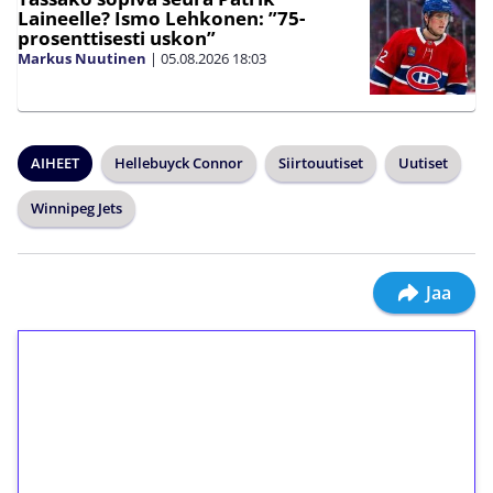
Laineelle? Ismo Lehkonen: ”75-
prosenttisesti uskon”
Markus Nuutinen
|
05.08.2026
18:03
AIHEET
Hellebuyck Connor
Siirtouutiset
Uutiset
Winnipeg Jets
Jaa
1€ = 10€ arvosta
ilmaiskierroksia ilman
kierrätystä!
Talleta 1€