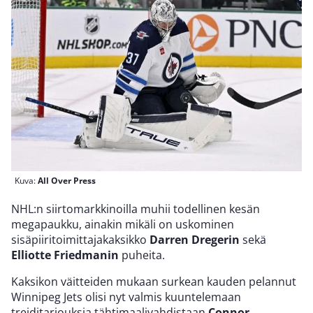
Kuva:
All Over Press
NHL:n siirtomarkkinoilla muhii todellinen kesän
megapaukku, ainakin mikäli on uskominen
sisäpiiritoimittajakaksikko
Darren Dregerin
sekä
Elliotte Friedmanin
puheita.
Kaksikon väitteiden mukaan surkean kauden pelannut
Winnipeg Jets olisi nyt valmis kuuntelemaan
treiditarjouksia tähtimaalivahdistaan
Connor