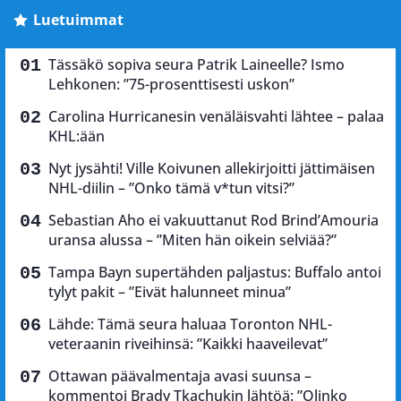
Luetuimmat
Tässäkö sopiva seura Patrik Laineelle? Ismo
Lehkonen: ”75-prosenttisesti uskon”
Carolina Hurricanesin venäläisvahti lähtee – palaa
KHL:ään
Nyt jysähti! Ville Koivunen allekirjoitti jättimäisen
NHL-diilin – ”Onko tämä v*tun vitsi?”
Sebastian Aho ei vakuuttanut Rod Brind’Amouria
uransa alussa – ”Miten hän oikein selviää?”
Tampa Bayn supertähden paljastus: Buffalo antoi
tylyt pakit – ”Eivät halunneet minua”
Lähde: Tämä seura haluaa Toronton NHL-
veteraanin riveihinsä: ”Kaikki haaveilevat”
Ottawan päävalmentaja avasi suunsa –
kommentoi Brady Tkachukin lähtöä: ”Olinko