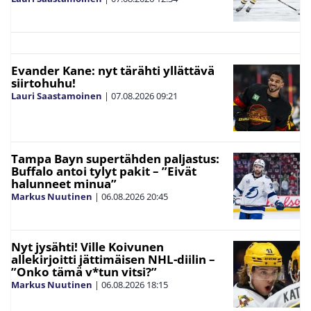
Evander Kane: nyt tärähti yllättävä
siirtohuhu!
Lauri Saastamoinen
|
07.08.2026
09:21
Tampa Bayn supertähden paljastus:
Buffalo antoi tylyt pakit – ”Eivät
halunneet minua”
Markus Nuutinen
|
06.08.2026
20:45
Nyt jysähti! Ville Koivunen
allekirjoitti jättimäisen NHL-diilin –
”Onko tämä v*tun vitsi?”
Markus Nuutinen
|
06.08.2026
18:15