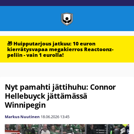
🎁 Huipputarjous jatkuu: 10 euron
kierrätysvapaa megakierros Reactoonz-
peliin - vain 1 eurolla!
Nyt pamahti jättihuhu: Connor
Hellebuyck jättämässä
Winnipegin
Markus Nuutinen
18.06.2026
13:45