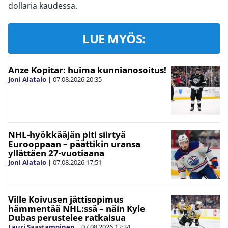
dollaria kaudessa.
LUE MYÖS:
Anze Kopitar: huima kunnianosoitus!
Joni Alatalo
|
07.08.2026
20:35
NHL-hyökkääjän piti siirtyä
Eurooppaan – päättikin uransa
yllättäen 27-vuotiaana
Joni Alatalo
|
07.08.2026
17:51
Ville Koivusen jättisopimus
hämmentää NHL:ssä – näin Kyle
Dubas perustelee ratkaisua
Lauri Saastamoinen
|
07.08.2026
12:34