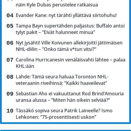
näin Kyle Dubas perustelee ratkaisua
Evander Kane: nyt tärähti yllättävä siirtohuhu!
Tampa Bayn supertähden paljastus: Buffalo antoi
tylyt pakit – ”Eivät halunneet minua”
Nyt jysähti! Ville Koivunen allekirjoitti jättimäisen
NHL-diilin – ”Onko tämä v*tun vitsi?”
Carolina Hurricanesin venäläisvahti lähtee – palaa
KHL:ään
Lähde: Tämä seura haluaa Toronton NHL-
veteraanin riveihinsä: ”Kaikki haaveilevat”
Sebastian Aho ei vakuuttanut Rod Brind’Amouria
uransa alussa – ”Miten hän oikein selviää?”
Tässäkö sopiva seura Patrik Laineelle? Ismo
Lehkonen: ”75-prosenttisesti uskon”