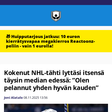
🎁 Huipputarjous jatkuu: 10 euron
kierrätysvapaa megakierros Reactoonz-
peliin - vain 1 eurolla!
Kokenut NHL-tähti lyttäsi itsensä
täysin median edessä: ”Olen
pelannut yhden hyvän kauden”
Joni Alatalo
08.11.2025
13:56