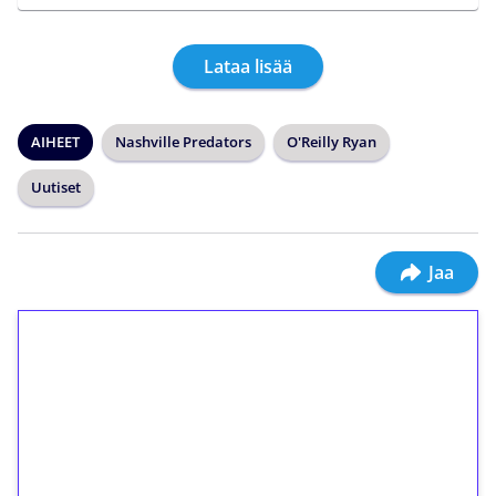
Lataa lisää
AIHEET
Nashville Predators
O'Reilly Ryan
Uutiset
Jaa
1€ = 10€ arvosta
ilmaiskierroksia ilman
kierrätystä!
Talleta 1€