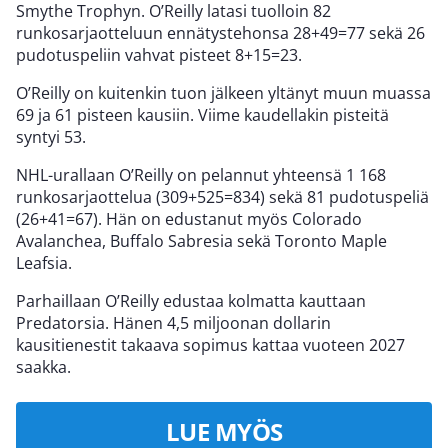
Smythe Trophyn. O’Reilly latasi tuolloin 82
runkosarjaotteluun ennätystehonsa 28+49=77 sekä 26
pudotuspeliin vahvat pisteet 8+15=23.
O’Reilly on kuitenkin tuon jälkeen yltänyt muun muassa
69 ja 61 pisteen kausiin. Viime kaudellakin pisteitä
syntyi 53.
NHL-urallaan O’Reilly on pelannut yhteensä 1 168
runkosarjaottelua (309+525=834) sekä 81 pudotuspeliä
(26+41=67). Hän on edustanut myös Colorado
Avalanchea, Buffalo Sabresia sekä Toronto Maple
Leafsia.
Parhaillaan O’Reilly edustaa kolmatta kauttaan
Predatorsia. Hänen 4,5 miljoonan dollarin
kausitienestit takaava sopimus kattaa vuoteen 2027
saakka.
LUE MYÖS