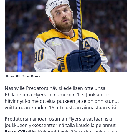
Kuva:
All Over Press
Nashville Predators hävisi edellisen ottelunsa
Philadelphia Flyersille numeroin 1-3. Joukkue on
hävinnyt kolme ottelua putkeen ja se on onnistunut
voittamaan kauden 16 ottelustaan ainoastaan viisi.
Predatorsin ainoan osuman Flyersia vastaan iski
joukkueen ykkössentterinä tällä kaudella pelannut
Ryan O’Reilly
. Kokenut hyökkääjä ei kuitenkaan ole