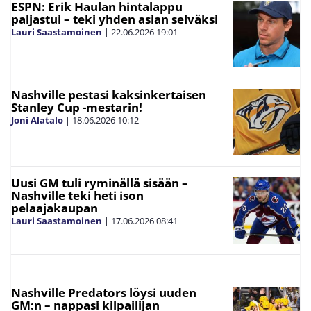
ESPN: Erik Haulan hintalappu
paljastui – teki yhden asian selväksi
Lauri Saastamoinen
|
22.06.2026
19:01
Nashville pestasi kaksinkertaisen
Stanley Cup -mestarin!
Joni Alatalo
|
18.06.2026
10:12
Uusi GM tuli ryminällä sisään –
Nashville teki heti ison
pelaajakaupan
Lauri Saastamoinen
|
17.06.2026
08:41
Nashville Predators löysi uuden
GM:n – nappasi kilpailijan