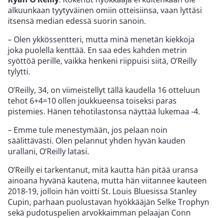
alkuunkaan tyytyväinen omiin otteisiinsa, vaan lyttäsi
itsensä median edessä suorin sanoin.
– Olen ykkössentteri, mutta minä menetän kiekkoja
joka puolella kenttää. En saa edes kahden metrin
syöttöä perille, vaikka henkeni riippuisi siitä, O’Reilly
tylytti.
O’Reilly, 34, on viimeistellyt tällä kaudella 16 otteluun
tehot 6+4=10 ollen joukkueensa toiseksi paras
pistemies. Hänen tehotilastonsa näyttää lukemaa -4.
– Emme tule menestymään, jos pelaan noin
säälittävästi. Olen pelannut yhden hyvän kauden
urallani, O’Reilly latasi.
O’Reilly ei tarkentanut, mitä kautta hän pitää uransa
ainoana hyvänä kautena, mutta hän viitannee kauteen
2018-19, jolloin hän voitti St. Louis Bluesissa Stanley
Cupin, parhaan puolustavan hyökkääjän Selke Trophyn
sekä pudotuspelien arvokkaimman pelaajan Conn