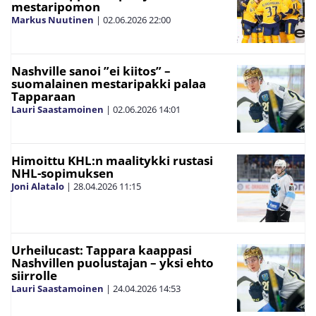
mestaripomon
Markus Nuutinen
|
02.06.2026
22:00
Nashville sanoi ”ei kiitos” –
suomalainen mestaripakki palaa
Tapparaan
Lauri Saastamoinen
|
02.06.2026
14:01
Himoittu KHL:n maalitykki rustasi
NHL-sopimuksen
Joni Alatalo
|
28.04.2026
11:15
Urheilucast: Tappara kaappasi
Nashvillen puolustajan – yksi ehto
siirrolle
Lauri Saastamoinen
|
24.04.2026
14:53