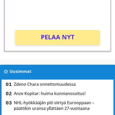
Saat heti 50 ilmaiskierrosta Tuohi 1000 -
peliin (arvo 0,20€ per kierros)!
Ei kierrätysvaatimusta!
PELAA NYT
Uusimmat
Zdeno Chara onnettomuudessa
Anze Kopitar: huima kunnianosoitus!
NHL-hyökkääjän piti siirtyä Eurooppaan –
päättikin uransa yllättäen 27-vuotiaana