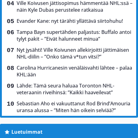
Ville Koivusen jättisopimus hämmentää NHL:ssä –
näin Kyle Dubas perustelee ratkaisua
Evander Kane: nyt tärähti yllättävä siirtohuhu!
Tampa Bayn supertähden paljastus: Buffalo antoi
tylyt pakit – ”Eivät halunneet minua”
Nyt jysähti! Ville Koivunen allekirjoitti jättimäisen
NHL-diilin – ”Onko tämä v*tun vitsi?”
Carolina Hurricanesin venäläisvahti lähtee – palaa
KHL:ään
Lähde: Tämä seura haluaa Toronton NHL-
veteraanin riveihinsä: ”Kaikki haaveilevat”
Sebastian Aho ei vakuuttanut Rod Brind’Amouria
uransa alussa – ”Miten hän oikein selviää?”
Luetuimmat