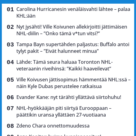
Carolina Hurricanesin venäläisvahti lähtee – palaa
KHL:ään
Nyt jysähti! Ville Koivunen allekirjoitti jättimäisen
NHL-diilin – ”Onko tämä v*tun vitsi?”
Tampa Bayn supertähden paljastus: Buffalo antoi
tylyt pakit – ”Eivät halunneet minua”
Lähde: Tämä seura haluaa Toronton NHL-
veteraanin riveihinsä: ”Kaikki haaveilevat”
Ville Koivusen jättisopimus hämmentää NHL:ssä –
näin Kyle Dubas perustelee ratkaisua
Evander Kane: nyt tärähti yllättävä siirtohuhu!
NHL-hyökkääjän piti siirtyä Eurooppaan –
päättikin uransa yllättäen 27-vuotiaana
Zdeno Chara onnettomuudessa