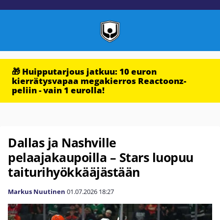
🎁 Huipputarjous jatkuu: 10 euron
kierrätysvapaa megakierros Reactoonz-
peliin - vain 1 eurolla!
Dallas ja Nashville
pelaajakaupoilla – Stars luopuu
taiturihyökkääjästään
Markus Nuutinen
01.07.2026
18:27