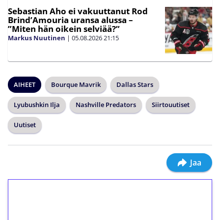
Sebastian Aho ei vakuuttanut Rod
Brind’Amouria uransa alussa –
”Miten hän oikein selviää?”
Markus Nuutinen
|
05.08.2026
21:15
AIHEET
Bourque Mavrik
Dallas Stars
Lyubushkin Ilja
Nashville Predators
Siirtouutiset
Uutiset
Jaa
1€ = 10€ arvosta
ilmaiskierroksia ilman