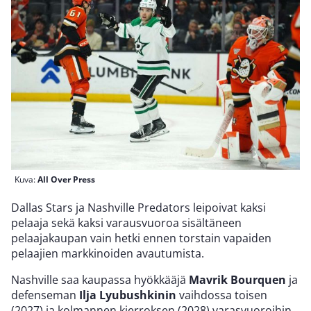
Kuva:
All Over Press
Dallas Stars ja Nashville Predators leipoivat kaksi
pelaaja sekä kaksi varausvuoroa sisältäneen
pelaajakaupan vain hetki ennen torstain vapaiden
pelaajien markkinoiden avautumista.
Nashville saa kaupassa hyökkääjä
Mavrik Bourquen
ja
defenseman
Ilja Lyubushkinin
vaihdossa toisen
(2027) ja kolmannen kierroksen (2028) varasvuoroihin.