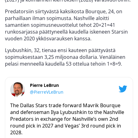
Predatorsiin siirtyvästä kaksikosta Bourque, 24, on
parhaillaan ilman sopimusta. Nashville aloitti
samantien sopimusneuvottelut tehot 20+21=41
runkosarjassa päättyneellä kaudella iskeneen Starsin
vuoden 2020 ykkösvarauksen kanssa.
Lyubushkin, 32, tienaa ensi kauteen päättyvästä
sopimuksestaan 3,25 miljoonaa dollaria. Venäläinen
pelasi menneellä kaudella 53 ottelua tehoin 1+8=9.
Pierre LeBrun
@PierreVLeBrun
The Dallas Stars trade forward Mavrik Bourque
and defenseman Ilya Lyubushkin to the Nashville
Predators in exchange for Nashville’s own 2nd
round pick in 2027 and Vegas’ 3rd round pick in
2028.