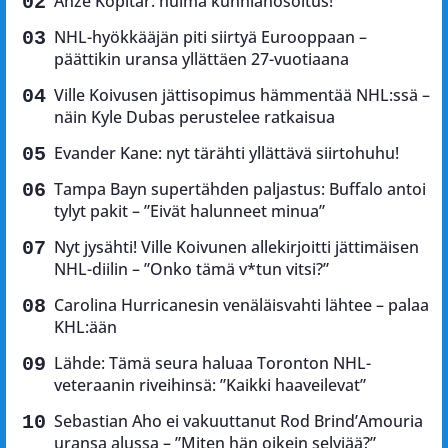
Anze Kopitar: huima kunnianosoitus!
NHL-hyökkääjän piti siirtyä Eurooppaan –
päättikin uransa yllättäen 27-vuotiaana
Ville Koivusen jättisopimus hämmentää NHL:ssä –
näin Kyle Dubas perustelee ratkaisua
Evander Kane: nyt tärähti yllättävä siirtohuhu!
Tampa Bayn supertähden paljastus: Buffalo antoi
tylyt pakit – ”Eivät halunneet minua”
Nyt jysähti! Ville Koivunen allekirjoitti jättimäisen
NHL-diilin – ”Onko tämä v*tun vitsi?”
Carolina Hurricanesin venäläisvahti lähtee – palaa
KHL:ään
Lähde: Tämä seura haluaa Toronton NHL-
veteraanin riveihinsä: ”Kaikki haaveilevat”
Sebastian Aho ei vakuuttanut Rod Brind’Amouria
uransa alussa – ”Miten hän oikein selviää?”