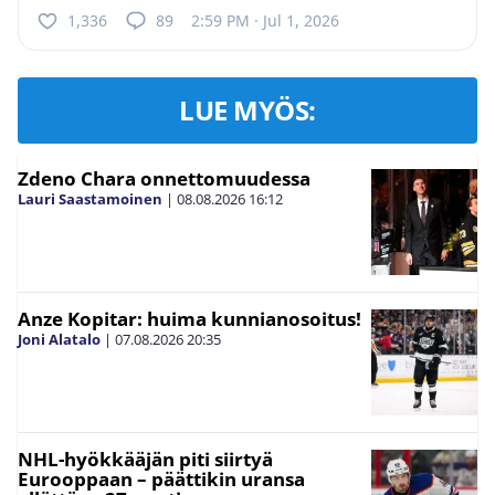
1,336
89
2:59 PM · Jul 1, 2026
LUE MYÖS:
Zdeno Chara onnettomuudessa
Lauri Saastamoinen
|
08.08.2026
16:12
Anze Kopitar: huima kunnianosoitus!
Joni Alatalo
|
07.08.2026
20:35
NHL-hyökkääjän piti siirtyä
Eurooppaan – päättikin uransa