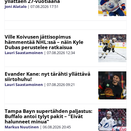
yllättäen 27-vuotiaana
Joni Alatalo
|
07.08.2026
17:51
Ville Koivusen jättisopimus
hämmentää NHL:ssä – näin Kyle
Dubas perustelee ratkaisua
Lauri Saastamoinen
|
07.08.2026
12:34
Evander Kane: nyt tärähti yllättävä
siirtohuhu!
Lauri Saastamoinen
|
07.08.2026
09:21
Tampa Bayn supertähden paljastus:
Buffalo antoi tylyt pakit – ”Eivät
halunneet minua”
Markus Nuutinen
|
06.08.2026
20:45