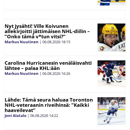
Nyt jysähti! Ville Koivunen
allekirjoitti jättimäisen NHL-diilin –
”Onko tämä v*tun vitsi?”
Markus Nuutinen
|
06.08.2026
18:15
Carolina Hurricanesin venäläisvahti
lähtee – palaa KHL:ään
Markus Nuutinen
|
06.08.2026
16:26
Lähde: Tämä seura haluaa Toronton
NHL-veteraanin riveihinsä: ”Kaikki
haaveilevat”
Joni Alatalo
|
06.08.2026
14:22