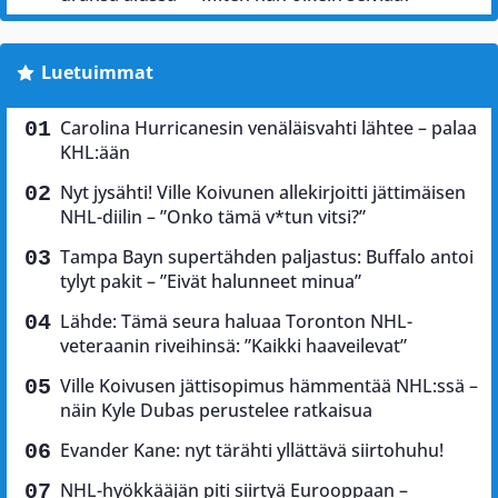
Luetuimmat
Carolina Hurricanesin venäläisvahti lähtee – palaa
KHL:ään
Nyt jysähti! Ville Koivunen allekirjoitti jättimäisen
NHL-diilin – ”Onko tämä v*tun vitsi?”
Tampa Bayn supertähden paljastus: Buffalo antoi
tylyt pakit – ”Eivät halunneet minua”
Lähde: Tämä seura haluaa Toronton NHL-
veteraanin riveihinsä: ”Kaikki haaveilevat”
Ville Koivusen jättisopimus hämmentää NHL:ssä –
näin Kyle Dubas perustelee ratkaisua
Evander Kane: nyt tärähti yllättävä siirtohuhu!
NHL-hyökkääjän piti siirtyä Eurooppaan –