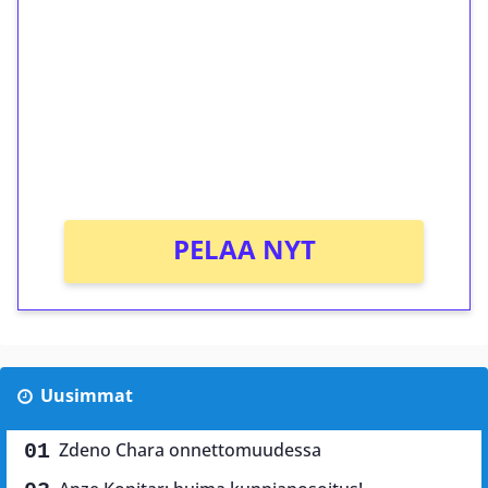
kierrätystä!
Talleta 1€
Saat heti 50 ilmaiskierrosta Tuohi 1000 -
peliin (arvo 0,20€ per kierros)!
Ei kierrätysvaatimusta!
PELAA NYT
Uusimmat
Zdeno Chara onnettomuudessa