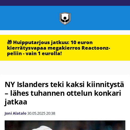
🎁 Huipputarjous jatkuu: 10 euron
kierrätysvapaa megakierros Reactoonz-
peliin - vain 1 eurolla!
NY Islanders teki kaksi kiinnitystä
– lähes tuhannen ottelun konkari
jatkaa
Joni Alatalo
30.05.2025
20:38