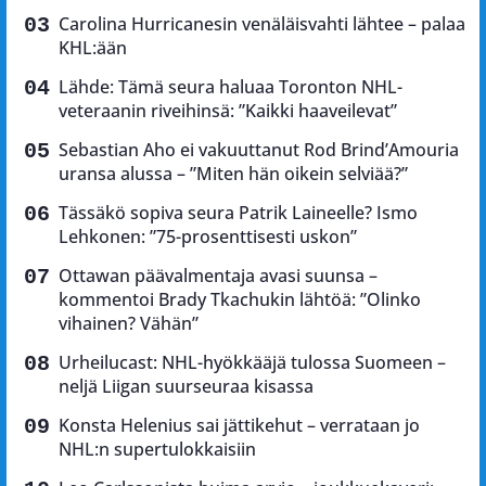
Carolina Hurricanesin venäläisvahti lähtee – palaa
KHL:ään
Lähde: Tämä seura haluaa Toronton NHL-
veteraanin riveihinsä: ”Kaikki haaveilevat”
Sebastian Aho ei vakuuttanut Rod Brind’Amouria
uransa alussa – ”Miten hän oikein selviää?”
Tässäkö sopiva seura Patrik Laineelle? Ismo
Lehkonen: ”75-prosenttisesti uskon”
Ottawan päävalmentaja avasi suunsa –
kommentoi Brady Tkachukin lähtöä: ”Olinko
vihainen? Vähän”
Urheilucast: NHL-hyökkääjä tulossa Suomeen –
neljä Liigan suurseuraa kisassa
Konsta Helenius sai jättikehut – verrataan jo
NHL:n supertulokkaisiin