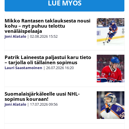
LUE MYÖS
Mikko Rantasen taklauksesta nousi
kohu – nyt puhuu telottu
venäläispelaaja
Joni Alatalo
|
02.08.2026
15:52
Patrik Laineesta paljastui karu tieto
– tarjolla oli tällainen sopimus
Lauri Saastamoinen
|
26.07.2026
16:20
Suomalaisjärkäleelle uusi NHL-
sopimus kouraan!
Joni Alatalo
|
17.07.2026
09:56