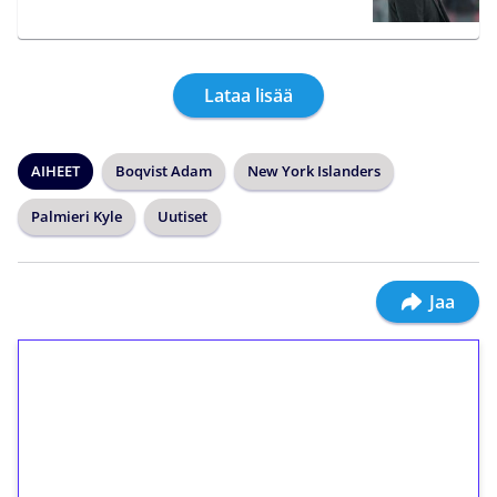
Lataa lisää
AIHEET
Boqvist Adam
New York Islanders
Palmieri Kyle
Uutiset
Jaa
1€ = 10€ arvosta
ilmaiskierroksia ilman
kierrätystä!