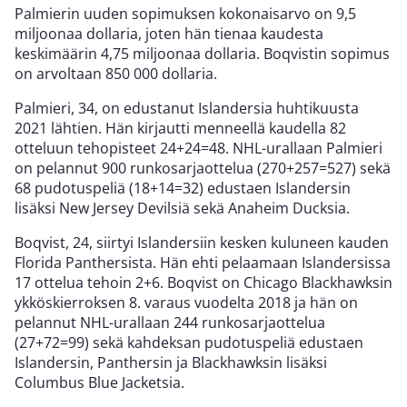
Palmierin uuden sopimuksen kokonaisarvo on 9,5
miljoonaa dollaria, joten hän tienaa kaudesta
keskimäärin 4,75 miljoonaa dollaria. Boqvistin sopimus
on arvoltaan 850 000 dollaria.
Palmieri, 34, on edustanut Islandersia huhtikuusta
2021 lähtien. Hän kirjautti menneellä kaudella 82
otteluun tehopisteet 24+24=48. NHL-urallaan Palmieri
on pelannut 900 runkosarjaottelua (270+257=527) sekä
68 pudotuspeliä (18+14=32) edustaen Islandersin
lisäksi New Jersey Devilsiä sekä Anaheim Ducksia.
Boqvist, 24, siirtyi Islandersiin kesken kuluneen kauden
Florida Panthersista. Hän ehti pelaamaan Islandersissa
17 ottelua tehoin 2+6. Boqvist on Chicago Blackhawksin
ykköskierroksen 8. varaus vuodelta 2018 ja hän on
pelannut NHL-urallaan 244 runkosarjaottelua
(27+72=99) sekä kahdeksan pudotuspeliä edustaen
Islandersin, Panthersin ja Blackhawksin lisäksi
Columbus Blue Jacketsia.