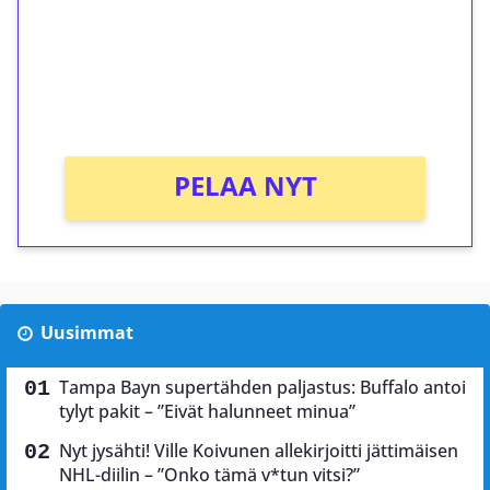
Talleta 1€
Saat heti 50 ilmaiskierrosta Tuohi 1000 -
peliin (arvo 0,20€ per kierros)!
Ei kierrätysvaatimusta!
PELAA NYT
Uusimmat
Tampa Bayn supertähden paljastus: Buffalo antoi
tylyt pakit – ”Eivät halunneet minua”
Nyt jysähti! Ville Koivunen allekirjoitti jättimäisen
NHL-diilin – ”Onko tämä v*tun vitsi?”