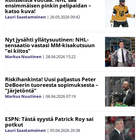
ensimmäisen pinkin pelipaidan –
katso kuva!
Lauri Saastamoinen
|
26.05.2026
09:42
Nyt jysähti yllätysuutinen: NHL-
sensaatio vastasi MM-kisakutsuun
”ei kiitos”
Markus Nuutinen
|
28.04.2026
15:22
Riskihankinta! Uusi paljastus Peter
DeBoerin tuoreesta sopimuksesta –
”Järjetöntä”
Markus Nuutinen
|
06.04.2026
07:19
ESPN: Tästä syystä Patrick Roy sai
potkut
Lauri Saastamoinen
|
05.04.2026
20:38