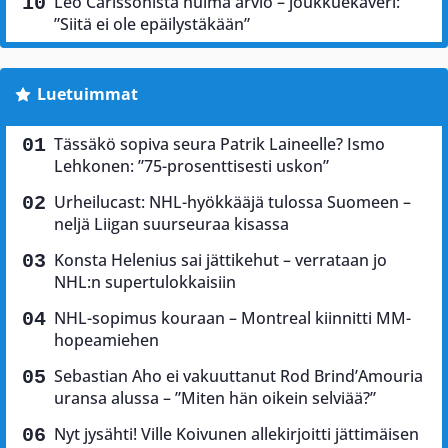
Leo Carlssonista huima arvio – joukkuekaveri:
”Siitä ei ole epäilystäkään”
Luetuimmat
Tässäkö sopiva seura Patrik Laineelle? Ismo
Lehkonen: ”75-prosenttisesti uskon”
Urheilucast: NHL-hyökkääjä tulossa Suomeen –
neljä Liigan suurseuraa kisassa
Konsta Helenius sai jättikehut – verrataan jo
NHL:n supertulokkaisiin
NHL-sopimus kouraan – Montreal kiinnitti MM-
hopeamiehen
Sebastian Aho ei vakuuttanut Rod Brind’Amouria
uransa alussa – ”Miten hän oikein selviää?”
Nyt jysähti! Ville Koivunen allekirjoitti jättimäisen