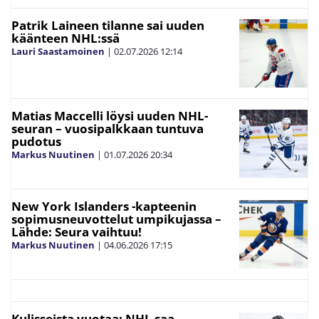
Patrik Laineen tilanne sai uuden
käänteen NHL:ssä
Lauri Saastamoinen
|
02.07.2026
12:14
Matias Maccelli löysi uuden NHL-
seuran – vuosipalkkaan tuntuva
pudotus
Markus Nuutinen
|
01.07.2026
20:34
New York Islanders -kapteenin
sopimusneuvottelut umpikujassa –
Lähde: Seura vaihtuu!
Markus Nuutinen
|
04.06.2026
17:15
Kulisseista vuotaa: NHL saa