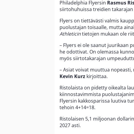
Philadelphia Flyersin
Rasmus Ris
siirtohuhuissa treidien takarajan
Flyers on tiettävästi valmis kau
puolustajan toisaalle, mutta ain
Athleticin
tietojen mukaan ole rii
– Flyers ei ole saanut juurikaan 
he odottivat. On olemassa kunnol
myös siirtotakarajan umpeudutt
– Asiat voivat muuttua nopeasti, 
Kevin Kurz
kirjoittaa.
Ristolaista on pidetty oikealta 
kiinnostavimmista puolustajanim
Flyersin kakkosparissa luutiva tu
tehoin 4+14=18.
Ristolaisen 5,1 miljoonan dollar
2027 asti.