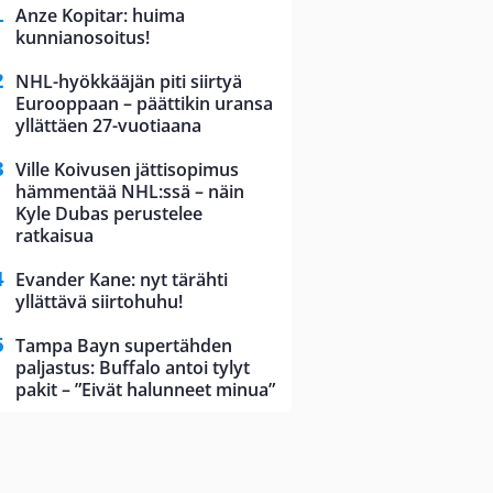
Anze Kopitar: huima
kunnianosoitus!
NHL-hyökkääjän piti siirtyä
Eurooppaan – päättikin uransa
yllättäen 27-vuotiaana
Ville Koivusen jättisopimus
hämmentää NHL:ssä – näin
Kyle Dubas perustelee
ratkaisua
Evander Kane: nyt tärähti
yllättävä siirtohuhu!
Tampa Bayn supertähden
paljastus: Buffalo antoi tylyt
pakit – ”Eivät halunneet minua”