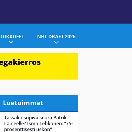
JOUKKUEET
NHL DRAFT 2026
egakierros
Luetuimmat
Tässäkö sopiva seura Patrik
Laineelle? Ismo Lehkonen: ”75-
prosenttisesti uskon”