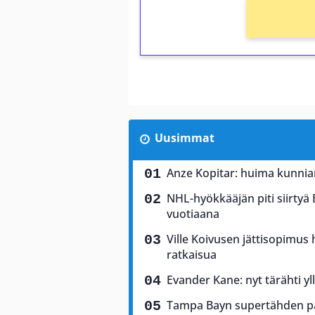
Uusimmat
Anze Kopitar: huima kunnia
NHL-hyökkääjän piti siirtyä
vuotiaana
Ville Koivusen jättisopimu
ratkaisua
Evander Kane: nyt tärähti yl
Tampa Bayn supertähden palj