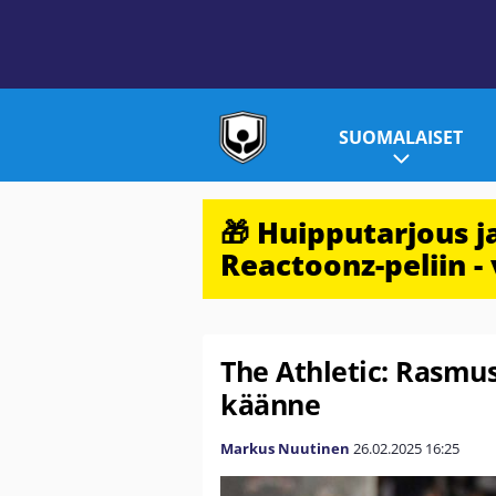
SUOMALAISET
🎁 Huipputarjous 
Reactoonz-peliin - 
The Athletic: Rasmus
käänne
Markus Nuutinen
26.02.2025
16:25