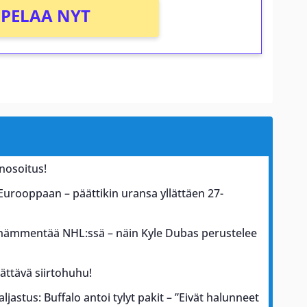
PELAA NYT
nosoitus!
 Eurooppaan – päättikin uransa yllättäen 27-
s hämmentää NHL:ssä – näin Kyle Dubas perustelee
lättävä siirtohuhu!
astus: Buffalo antoi tylyt pakit – ”Eivät halunneet