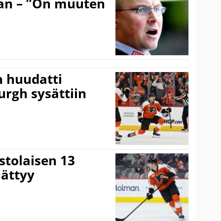
an – ”On muuten
n huudatti
burgh sysättiin
stolaisen 13
ättyy