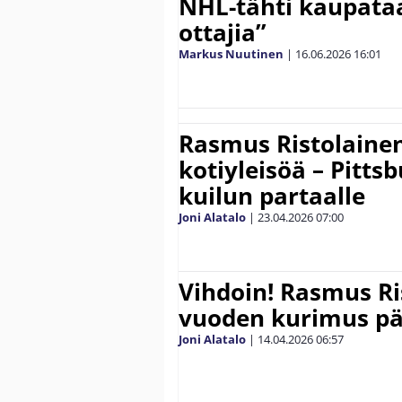
NHL-tähti kaupata
ottajia”
Markus Nuutinen
|
16.06.2026
16:01
Rasmus Ristolaine
kotiyleisöä – Pitts
kuilun partaalle
Joni Alatalo
|
23.04.2026
07:00
Vihdoin! Rasmus Ri
vuoden kurimus pä
Joni Alatalo
|
14.04.2026
06:57