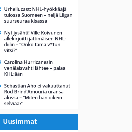
Urheilucast: NHL-hyökkääjä
tulossa Suomeen – neljä Liigan
suurseuraa kisassa
Nyt jysähti! Ville Koivunen
allekirjoitti jättimäisen NHL-
diilin – ”Onko tämä v*tun
vitsi?”
Carolina Hurricanesin
venäläisvahti lähtee – palaa
KHL:ään
Sebastian Aho ei vakuuttanut
Rod Brind’Amouria uransa
alussa – ”Miten hän oikein
selviää?”
Uusimmat