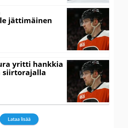
n
le jättimäinen
ra yritti hankkia
siirtorajalla
Lataa lisää