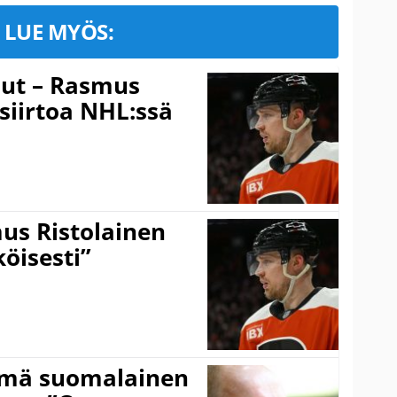
LUE MYÖS:
lut – Rasmus
 siirtoa NHL:ssä
s Ristolainen
öisesti”
ämä suomalainen