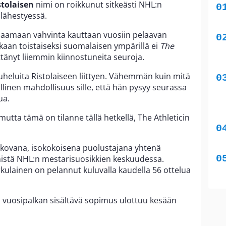
tolaisen
nimi on roikkunut sitkeästi NHL:n
 lähestyessä.
ppaamaan vahvinta kauttaan vuosiin pelaavan
akaan toistaiseksi suomalaisen ympärillä ei
The
ttänyt liiemmin kiinnostuneita seuroja.
puheluita Ristolaiseen liittyen. Vähemmän kuin mitä
linen mahdollisuus sille, että hän pysyy seurassa
ua.
mutta tämä on tilanne tällä hetkellä, The Athleticin
laukovana, isokokoisena puolustajana yhtenä
istä NHL:n mestarisuosikkien keskuudessa.
rkulainen on pelannut kuluvalla kaudella 56 ottelua
in vuosipalkan sisältävä sopimus ulottuu kesään