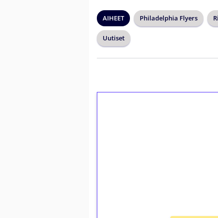
AIHEET
Philadelphia Flyers
R
Uutiset
1€ = 10€ arvosta 
kierrätystä!
Talleta 1€
Saat heti 50 ilmaiskierr
kierros)!
Ei kierrätysvaatimusta!