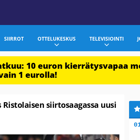
SIIRROT
OTTELUKESKUS
TELEVISIOINTI
jatkuu: 10 euron kierrätysvapaa m
vain 1 eurolla!
 Ristolaisen siirtosaagassa uusi