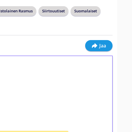
istolainen Rasmus
Siirtouutiset
Suomalaiset
Jaa
ilmaiskierroksia ilman
osta Tuohi 1000 -peliin (arvo 0,20€ per