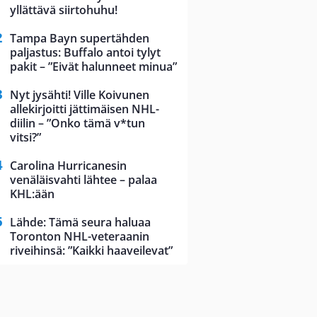
yllättävä siirtohuhu!
Tampa Bayn supertähden
paljastus: Buffalo antoi tylyt
pakit – ”Eivät halunneet minua”
Nyt jysähti! Ville Koivunen
allekirjoitti jättimäisen NHL-
diilin – ”Onko tämä v*tun
vitsi?”
Carolina Hurricanesin
venäläisvahti lähtee – palaa
KHL:ään
Lähde: Tämä seura haluaa
Toronton NHL-veteraanin
riveihinsä: ”Kaikki haaveilevat”