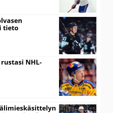
Tolvasen
i tieto
 rustasi NHL-
älimieskäsittelyn