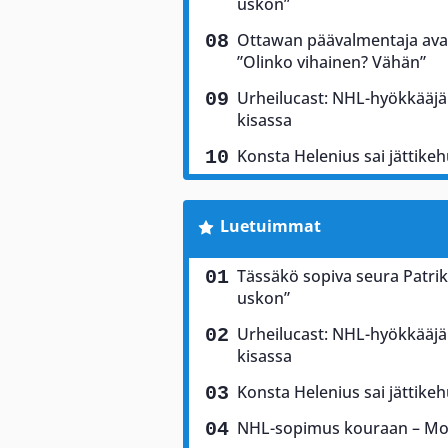
uskon”
Ottawan päävalmentaja ava
”Olinko vihainen? Vähän”
Urheilucast: NHL-hyökkääjä
kisassa
Konsta Helenius sai jättikeh
Luetuimmat
Tässäkö sopiva seura Patrik
uskon”
Urheilucast: NHL-hyökkääjä
kisassa
Konsta Helenius sai jättikeh
NHL-sopimus kouraan – Mon