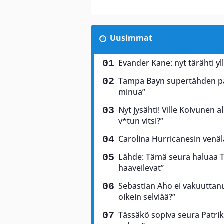
Uusimmat
Evander Kane: nyt tärähti yl
Tampa Bayn supertähden palj
minua”
Nyt jysähti! Ville Koivunen a
v*tun vitsi?”
Carolina Hurricanesin venäl
Lähde: Tämä seura haluaa T
haaveilevat”
Sebastian Aho ei vakuuttan
oikein selviää?”
Tässäkö sopiva seura Patrik