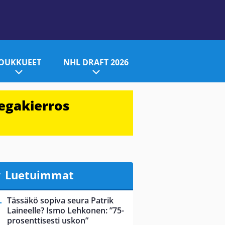
JOUKKUEET
NHL DRAFT 2026
egakierros
Luetuimmat
Tässäkö sopiva seura Patrik
Laineelle? Ismo Lehkonen: ”75-
prosenttisesti uskon”