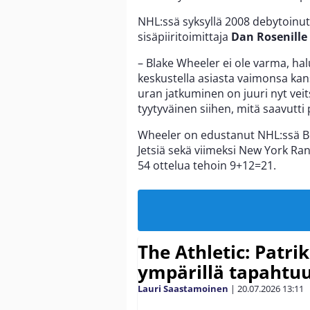
NHL:ssä syksyllä 2008 debytoinut
sisäpiiritoimittaja
Dan Rosenille
– Blake Wheeler ei ole varma, ha
keskustella asiasta vaimonsa kan
uran jatkuminen on juuri nyt veit
tyytyväinen siihen, mitä saavutti 
Wheeler on edustanut NHL:ssä Bo
Jetsiä sekä viimeksi New York Rang
54 ottelua tehoin 9+12=21.
The Athletic: Patri
ympärillä tapahtuu
Lauri Saastamoinen
|
20.07.2026
13:11