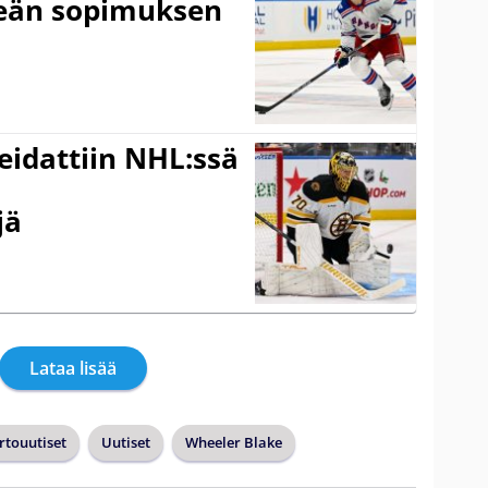
keän sopimuksen
eidattiin NHL:ssä
jä
Lataa lisää
irtouutiset
Uutiset
Wheeler Blake