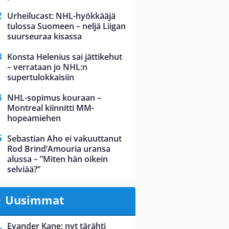
Urheilucast: NHL-hyökkääjä
tulossa Suomeen – neljä Liigan
suurseuraa kisassa
Konsta Helenius sai jättikehut
– verrataan jo NHL:n
supertulokkaisiin
NHL-sopimus kouraan –
Montreal kiinnitti MM-
hopeamiehen
Sebastian Aho ei vakuuttanut
Rod Brind’Amouria uransa
alussa – ”Miten hän oikein
selviää?”
Uusimmat
Evander Kane: nyt tärähti