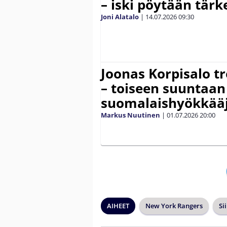
– iski pöytään tär
Joni Alatalo
|
14.07.2026
09:30
Joonas Korpisalo tr
– toiseen suuntaan
suomalaishyökkää
Markus Nuutinen
|
01.07.2026
20:00
AIHEET
New York Rangers
Si