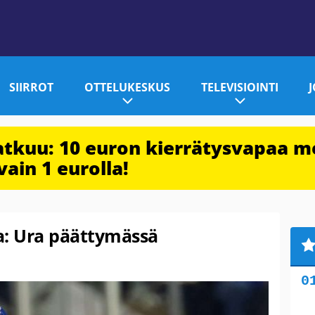
SIIRROT
OTTELUKESKUS
TELEVISIOINTI
jatkuu: 10 euron kierrätysvapaa m
vain 1 eurolla!
a: Ura päättymässä