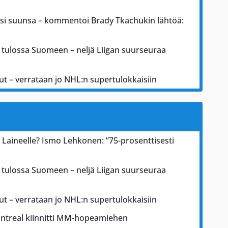
si suunsa – kommentoi Brady Tkachukin lähtöä:
 tulossa Suomeen – neljä Liigan suurseuraa
ut – verrataan jo NHL:n supertulokkaisiin
 Laineelle? Ismo Lehkonen: ”75-prosenttisesti
 tulossa Suomeen – neljä Liigan suurseuraa
ut – verrataan jo NHL:n supertulokkaisiin
treal kiinnitti MM-hopeamiehen