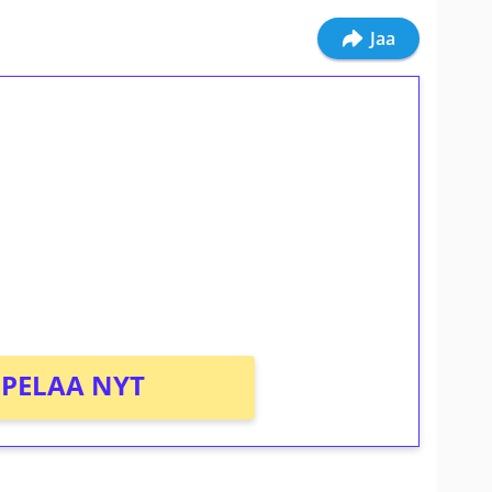
Jaa
ilmaiskierroksia ilman
osta Tuohi 1000 -peliin (arvo 0,20€ per
PELAA NYT