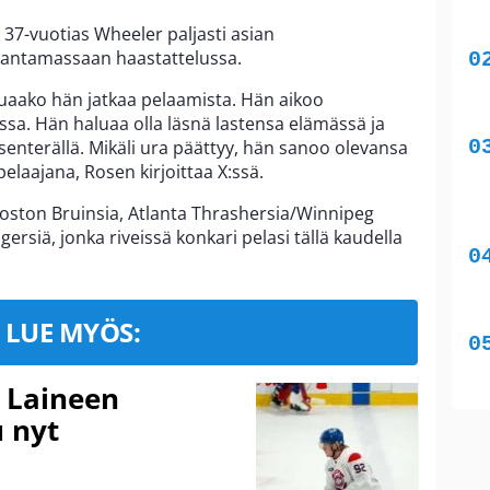
 37-vuotias Wheeler paljasti asian
antamassaan haastattelussa.
luaako hän jatkaa pelaamista. Hän aikoo
ssa. Hän haluaa olla läsnä lastensa elämässä ja
senterällä. Mikäli ura päättyy, hän sanoo olevansa
pelaajana, Rosen kirjoittaa X:ssä.
ston Bruinsia, Atlanta Thrashersia/Winnipeg
ersiä, jonka riveissä konkari pelasi tällä kaudella
LUE MYÖS:
k Laineen
 nyt