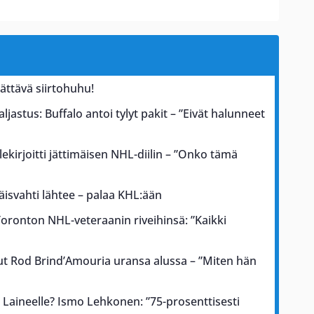
lättävä siirtohuhu!
astus: Buffalo antoi tylyt pakit – ”Eivät halunneet
llekirjoitti jättimäisen NHL-diilin – ”Onko tämä
äisvahti lähtee – palaa KHL:ään
oronton NHL-veteraanin riveihinsä: ”Kaikki
ut Rod Brind’Amouria uransa alussa – ”Miten hän
 Laineelle? Ismo Lehkonen: ”75-prosenttisesti