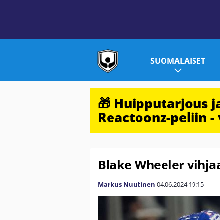
SUOMALAISET
🎁 Huipputarjous 
Reactoonz-peliin - 
Blake Wheeler vihja
Markus Nuutinen
04.06.2024
19:15