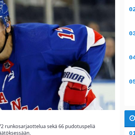
72 runkosarjaottelua sekä 66 pudotuspeliä
päätöksessään.