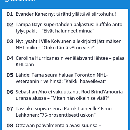
Evander Kane: nyt tärähti yllättävä siirtohuhu!
Tampa Bayn supertähden paljastus: Buffalo antoi
tylyt pakit – ”Eivät halunneet minua”
Nyt jysähti! Ville Koivunen allekirjoitti jättimäisen
NHL-diilin – ”Onko tämä v*tun vitsi?”
Carolina Hurricanesin venäläisvahti lähtee – palaa
KHL:ään
Lähde: Tämä seura haluaa Toronton NHL-
veteraanin riveihinsä: ”Kaikki haaveilevat”
Sebastian Aho ei vakuuttanut Rod Brind’Amouria
uransa alussa – ”Miten hän oikein selviää?”
Tässäkö sopiva seura Patrik Laineelle? Ismo
Lehkonen: ”75-prosenttisesti uskon”
Ottawan päävalmentaja avasi suunsa –