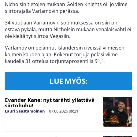
Nicholsin tietojen mukaan Golden Knights oli jo viime
siirtorajalla Varlamovin perässä.
34-vuotiaan Varlamovin sopimuksessa on siirron
estävä pykälä, mutta Nicholsin mukaan venäläisvahti ei
ole kieltänyt siirtoa Vegasiin.
Varlamov on pelannut Islandersin riveissä viimeisen
kolmen kauden ajan. Kokenut torjuja pelasi viime
kaudella 31 ottelua torjuntaprosentilla 91,1.
LUE MYÖS:
Evander Kane: nyt tärähti yllättävä
siirtohuhu!
Lauri Saastamoinen
|
07.08.2026
09:21