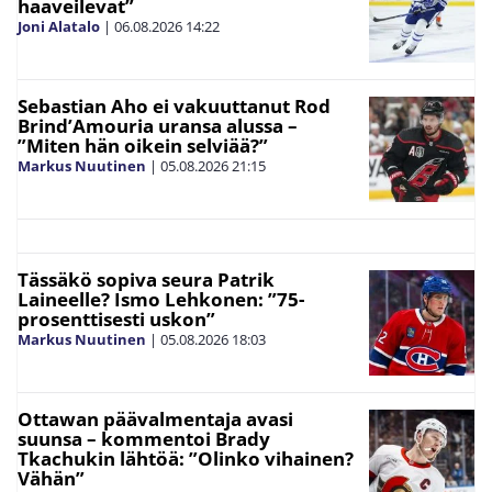
haaveilevat”
Joni Alatalo
|
06.08.2026
14:22
Sebastian Aho ei vakuuttanut Rod
Brind’Amouria uransa alussa –
”Miten hän oikein selviää?”
Markus Nuutinen
|
05.08.2026
21:15
Tässäkö sopiva seura Patrik
Laineelle? Ismo Lehkonen: ”75-
prosenttisesti uskon”
Markus Nuutinen
|
05.08.2026
18:03
Ottawan päävalmentaja avasi
suunsa – kommentoi Brady
Tkachukin lähtöä: ”Olinko vihainen?
Vähän”