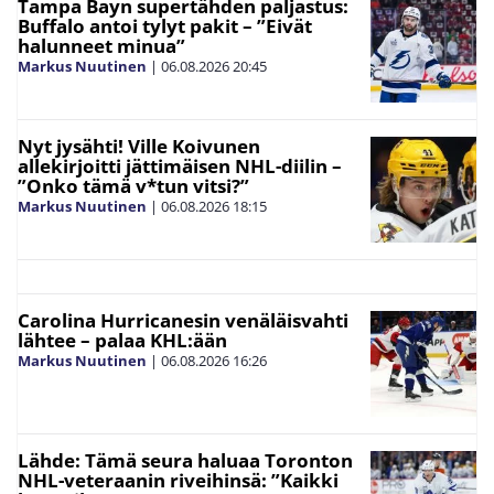
Tampa Bayn supertähden paljastus:
Buffalo antoi tylyt pakit – ”Eivät
halunneet minua”
Markus Nuutinen
|
06.08.2026
20:45
Nyt jysähti! Ville Koivunen
allekirjoitti jättimäisen NHL-diilin –
”Onko tämä v*tun vitsi?”
Markus Nuutinen
|
06.08.2026
18:15
Carolina Hurricanesin venäläisvahti
lähtee – palaa KHL:ään
Markus Nuutinen
|
06.08.2026
16:26
Lähde: Tämä seura haluaa Toronton
NHL-veteraanin riveihinsä: ”Kaikki