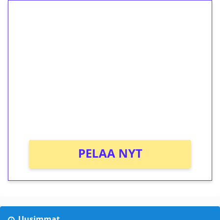
1€ = 10€ arvosta
ilmaiskierroksia ilman
kierrätystä!
Talleta 1€
Saat heti 50 ilmaiskierrosta Tuohi 1000 -
peliin (arvo 0,20€ per kierros)!
Ei kierrätysvaatimusta!
PELAA NYT
Uusimmat