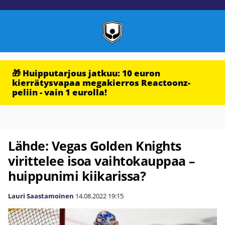
🎁 Huipputarjous jatkuu: 10 euron
kierrätysvapaa megakierros Reactoonz-
peliin - vain 1 eurolla!
Lähde: Vegas Golden Knights
virittelee isoa vaihtokauppaa –
huippunimi kiikarissa?
Lauri Saastamoinen
14.08.2022
19:15