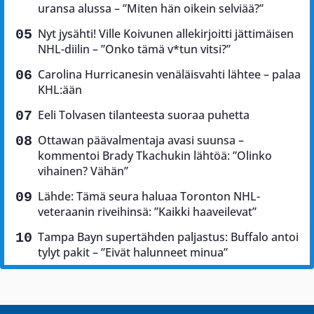
uransa alussa – ”Miten hän oikein selviää?”
Nyt jysähti! Ville Koivunen allekirjoitti jättimäisen
NHL-diilin – ”Onko tämä v*tun vitsi?”
Carolina Hurricanesin venäläisvahti lähtee – palaa
KHL:ään
Eeli Tolvasen tilanteesta suoraa puhetta
Ottawan päävalmentaja avasi suunsa –
kommentoi Brady Tkachukin lähtöä: ”Olinko
vihainen? Vähän”
Lähde: Tämä seura haluaa Toronton NHL-
veteraanin riveihinsä: ”Kaikki haaveilevat”
Tampa Bayn supertähden paljastus: Buffalo antoi
tylyt pakit – ”Eivät halunneet minua”