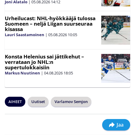
Joni Alatalo
|
05.08.2026
14:12
Urheilucast: NHL-hyökkääjä tulossa
Suomeen – neljä Liigan suurseuraa
kisassa
Lauri Saastamoinen
|
05.08.2026
10:05
Konsta Helenius sai jättikehut –
verrataan jo NHL:n
supertulokkaisiin
Markus Nuutinen
|
04.08.2026
18:05
AIHEET
Uutiset
Varlamov Semjon
Jaa