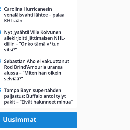
Carolina Hurricanesin
venäläisvahti lähtee – palaa
KHL:ään
Nyt jysähti! Ville Koivunen
allekirjoitti jättimäisen NHL-
diilin – ”Onko tämä v*tun
vitsi?”
Sebastian Aho ei vakuuttanut
Rod Brind’Amouria uransa
alussa – ”Miten hän oikein
selviää?”
Tampa Bayn supertähden
paljastus: Buffalo antoi tylyt
pakit – ”Eivät halunneet minua”
Uusimmat