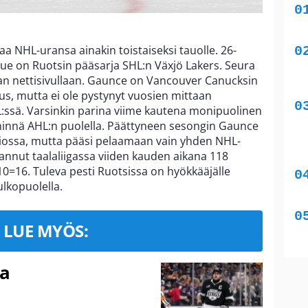
taa NHL-uransa ainakin toistaiseksi tauolle. 26-
ue on Ruotsin pääsarja SHL:n Växjö Lakers. Seura
an nettisivullaan. Gaunce on Vancouver Canucksin
s, mutta ei ole pystynyt vuosien mittaan
ssä. Varsinkin parina viime kautena monipuolinen
hinnä AHL:n puolella. Päättyneen sesongin Gaunce
tiossa, mutta pääsi pelaamaan vain yhden NHL-
annut taalaliigassa viiden kauden aikana 118
0=16. Tuleva pesti Ruotsissa on hyökkääjälle
lkopuolella.
LUE MYÖS:
ma