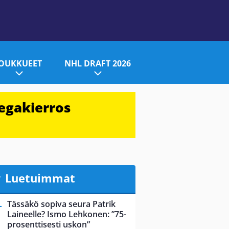
JOUKKUEET
NHL DRAFT 2026
egakierros
Luetuimmat
Tässäkö sopiva seura Patrik
Laineelle? Ismo Lehkonen: ”75-
prosenttisesti uskon”