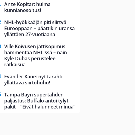
Anze Kopitar: huima
kunnianosoitus!
NHL-hyökkääjän piti siirtyä
Eurooppaan – päättikin uransa
yllättäen 27-vuotiaana
Ville Koivusen jättisopimus
hämmentää NHL:ssä – näin
Kyle Dubas perustelee
ratkaisua
Evander Kane: nyt tärähti
yllättävä siirtohuhu!
Tampa Bayn supertähden
paljastus: Buffalo antoi tylyt
pakit – ”Eivät halunneet minua”