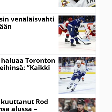
sin venäläisvahti
:ään
 haluaa Toronton
eihinsä: ”Kaikki
akuuttanut Rod
sa alussa –