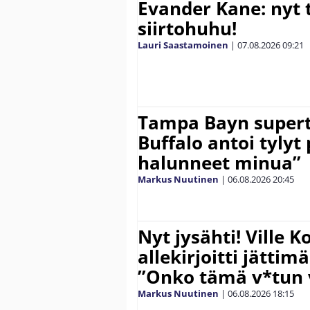
Evander Kane: nyt t
siirtohuhu!
Lauri Saastamoinen
|
07.08.2026
09:21
Tampa Bayn supert
Buffalo antoi tylyt 
halunneet minua”
Markus Nuutinen
|
06.08.2026
20:45
Nyt jysähti! Ville 
allekirjoitti jättim
”Onko tämä v*tun v
Markus Nuutinen
|
06.08.2026
18:15