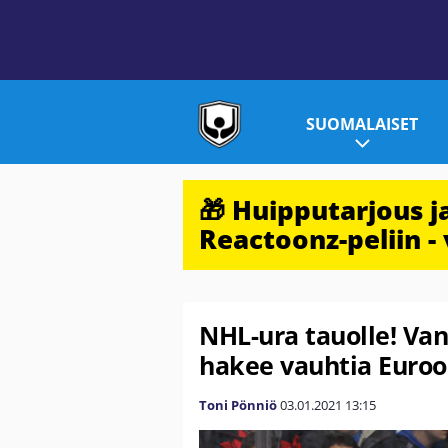
SUOMALAISET
🎁 Huipputarjous 
Reactoonz-peliin - 
NHL-ura tauolle! Va
hakee vauhtia Euroop
Toni Pönniö
03.01.2021
13:15