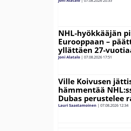
Joni Alatalo
|
07.08.2026
20:35
NHL-hyökkääjän pit
Eurooppaan – päätt
yllättäen 27-vuoti
Joni Alatalo
|
07.08.2026
17:51
Ville Koivusen jätt
hämmentää NHL:ssä
Dubas perustelee r
Lauri Saastamoinen
|
07.08.2026
12:34