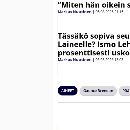
”Miten hän oikein 
Markus Nuutinen
|
05.08.2026
21:15
Tässäkö sopiva seu
Laineelle? Ismo Le
prosenttisesti usk
Markus Nuutinen
|
05.08.2026
18:03
AIHEET
Gaunce Brendan
Pää