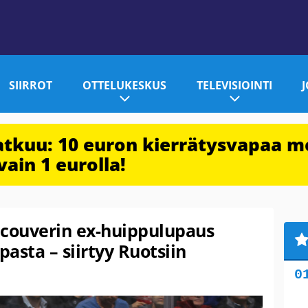
SIIRROT
OTTELUKESKUS
TELEVISIOINTI
jatkuu: 10 euron kierrätysvapaa m
vain 1 eurolla!
ncouverin ex-huippulupaus
asta – siirtyy Ruotsiin