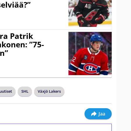
selviää?”
ra Patrik
hkonen: ”75-
on”
uutiset
SHL
Växjö Lakers
Jaa