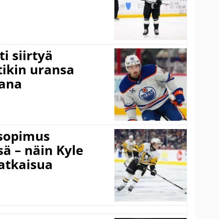
i siirtyä
ikin uransa
aana
isopimus
 – näin Kyle
atkaisua