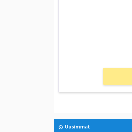
1€ = 10€ arvosta 
kierrätystä!
Talleta 1€
Saat heti 50 ilmaiskierr
kierros)!
Ei kierrätysvaatimusta!
Uusimmat