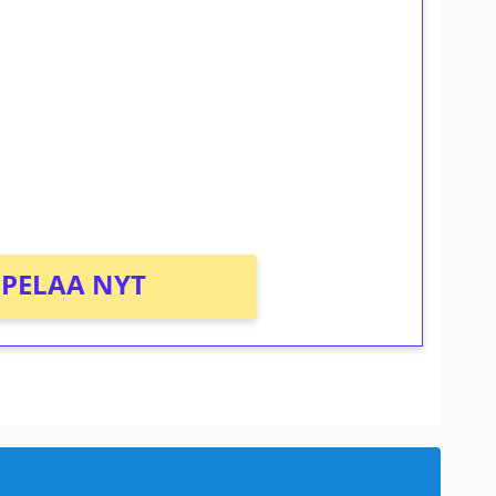
ilmaiskierroksia ilman
osta Tuohi 1000 -peliin (arvo 0,20€ per
PELAA NYT