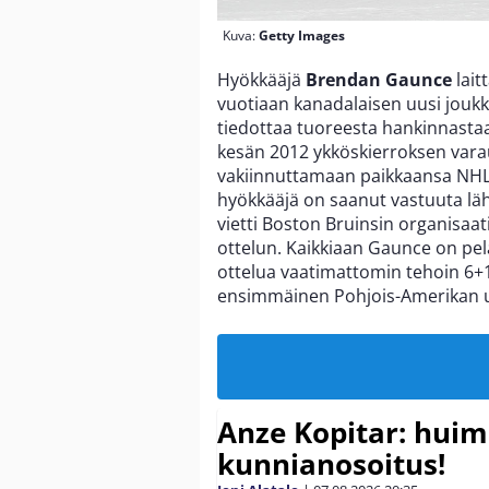
Kuva:
Getty Images
Hyökkääjä
Brendan Gaunce
lait
vuotiaan kanadalaisen uusi joukk
tiedottaa tuoreesta hankinnasta
kesän 2012 ykköskierroksen varau
vakiinnuttamaan paikkaansa NHL:
hyökkääjä on saanut vastuuta lä
vietti Boston Bruinsin organisaa
ottelun. Kaikkiaan Gaunce on pel
ottelua vaatimattomin tehoin 6+1
ensimmäinen Pohjois-Amerikan u
Anze Kopitar: hui
kunnianosoitus!