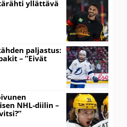
ärähti yllättävä
ähden paljastus:
pakit – ”Eivät
Koivunen
äisen NHL-diilin –
itsi?”