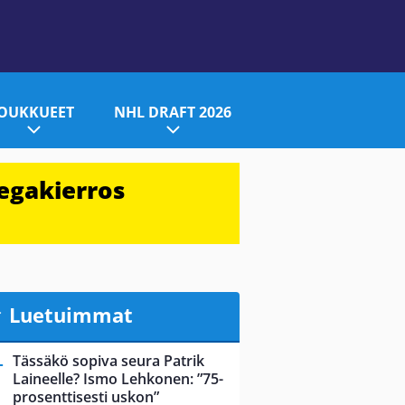
JOUKKUEET
NHL DRAFT 2026
egakierros
Luetuimmat
Tässäkö sopiva seura Patrik
Laineelle? Ismo Lehkonen: ”75-
prosenttisesti uskon”