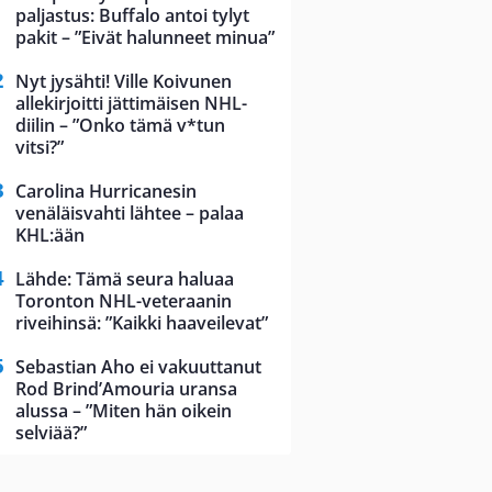
paljastus: Buffalo antoi tylyt
pakit – ”Eivät halunneet minua”
Nyt jysähti! Ville Koivunen
allekirjoitti jättimäisen NHL-
diilin – ”Onko tämä v*tun
vitsi?”
Carolina Hurricanesin
venäläisvahti lähtee – palaa
KHL:ään
Lähde: Tämä seura haluaa
Toronton NHL-veteraanin
riveihinsä: ”Kaikki haaveilevat”
Sebastian Aho ei vakuuttanut
Rod Brind’Amouria uransa
alussa – ”Miten hän oikein
selviää?”