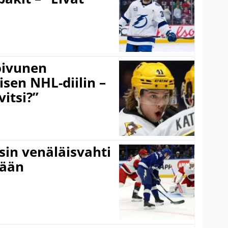
Koivunen
äisen NHL-diilin –
itsi?”
sin venäläisvahti
:ään