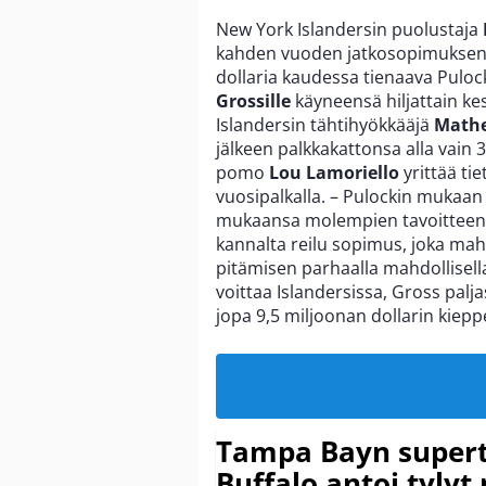
New York Islandersin puolustaja
kahden vuoden jatkosopimuksen.
dollaria kaudessa tienaava Pulock
Grossille
käyneensä hiljattain k
Islandersin tähtihyökkääjä
Mathe
jälkeen palkkakattonsa alla vain 3
pomo
Lou Lamoriello
yrittää tie
vuosipalkalla. – Pulockin mukaan
mukaansa molempien tavoitteena 
kannalta reilu sopimus, joka mah
pitämisen parhaalla mahdollisel
voittaa Islandersissa, Gross palja
jopa 9,5 miljoonan dollarin kiepp
Tampa Bayn supert
Buffalo antoi tylyt 