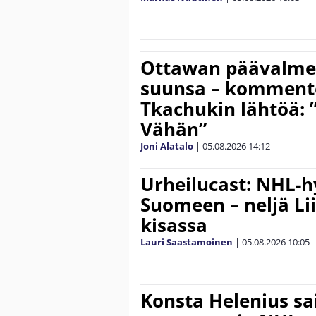
Ottawan päävalmen
suunsa – komment
Tkachukin lähtöä: 
Vähän”
Joni Alatalo
|
05.08.2026
14:12
Urheilucast: NHL-h
Suomeen – neljä Li
kisassa
Lauri Saastamoinen
|
05.08.2026
10:05
Konsta Helenius sai