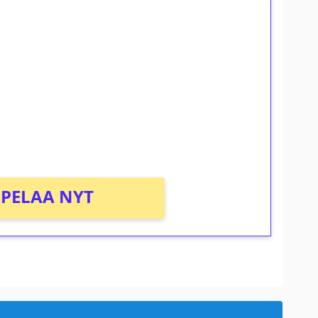
ilmaiskierroksia ilman
osta Tuohi 1000 -peliin (arvo 0,20€ per
PELAA NYT