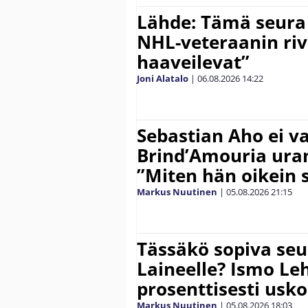
Lähde: Tämä seura
NHL-veteraanin riv
haaveilevat”
Joni Alatalo
|
06.08.2026
14:22
Sebastian Aho ei v
Brind’Amouria uran
”Miten hän oikein 
Markus Nuutinen
|
05.08.2026
21:15
Tässäkö sopiva seu
Laineelle? Ismo Le
prosenttisesti usk
Markus Nuutinen
|
05.08.2026
18:03