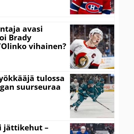
taja avasi
oi Brady
”Olinko vihainen?
yökkääjä tulossa
igan suurseuraa
 jättikehut –