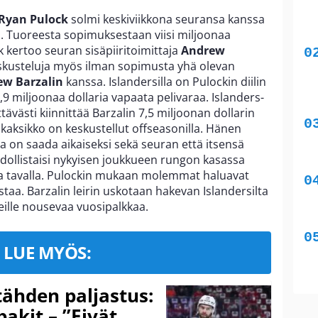
Ryan Pulock
solmi keskiviikkona seuransa kanssa
 Tuoreesta sopimuksestaan viisi miljoonaa
 kertoo seuran sisäpiiritoimittaja
Andrew
eskusteluja myös ilman sopimusta yhä olevan
w Barzalin
kanssa. Islandersilla on Pulockin diilin
,9 miljoonaa dollaria vapaata pelivaraa. Islanders-
ttävästi kiinnittää Barzalin 7,5 miljoonan dollarin
 kaksikko on keskustellut offseasonilla. Hänen
on saada aikaiseksi sekä seuran että itsensä
dollistaisi nykyisen joukkueen rungon kasassa
la tavalla. Pulockin mukaan molemmat haluavat
staa. Barzalin leirin uskotaan hakevan Islandersilta
eille nousevaa vuosipalkkaa.
LUE MYÖS:
ähden paljastus:
pakit – ”Eivät