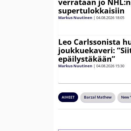
verrataan jo NHL:n
supertulokkaisiin
Markus Nuutinen
|
04.08.2026
18:05
Leo Carlssonista h
joukkuekaveri: ”Siit
epäilystäkään”
Markus Nuutinen
|
04.08.2026
15:30
AIHEET
Barzal Mathew
New Y