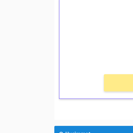
1€ = 10€ arvosta 
kierrätystä!
Talleta 1€
Saat heti 50 ilmaiskierr
kierros)!
Ei kierrätysvaatimusta!