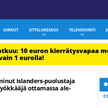
SIIRROT
OTTELUKESKUS
TELEVISIOINTI
jatkuu: 10 euron kierrätysvapaa m
vain 1 eurolla!
inut Islanders-puolustaja
hyökkääjä ottamassa ale-