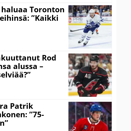
 haluaa Toronton
eihinsä: ”Kaikki
akuuttanut Rod
sa alussa –
selviää?”
ra Patrik
hkonen: ”75-
on”