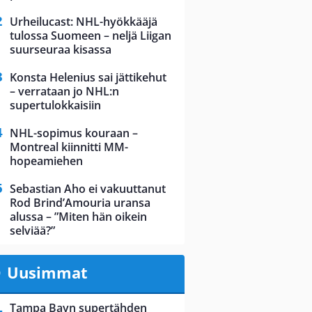
Urheilucast: NHL-hyökkääjä
tulossa Suomeen – neljä Liigan
suurseuraa kisassa
Konsta Helenius sai jättikehut
– verrataan jo NHL:n
supertulokkaisiin
NHL-sopimus kouraan –
Montreal kiinnitti MM-
hopeamiehen
Sebastian Aho ei vakuuttanut
Rod Brind’Amouria uransa
alussa – ”Miten hän oikein
selviää?”
Uusimmat
Tampa Bayn supertähden