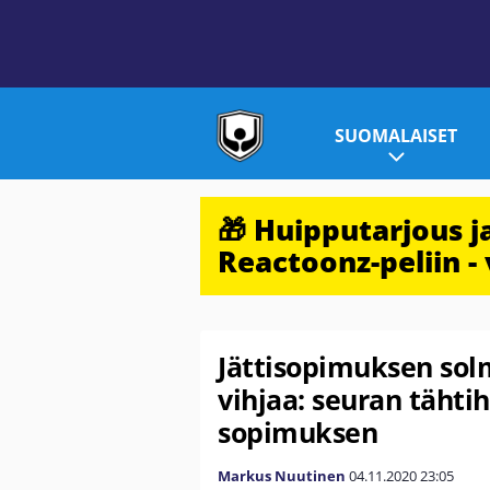
SUOMALAISET
🎁 Huipputarjous 
Reactoonz-peliin - 
Jättisopimuksen solm
vihjaa: seuran tähti
sopimuksen
Markus Nuutinen
04.11.2020
23:05