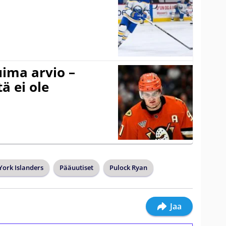
uima arvio –
ä ei ole
ork Islanders
Pääuutiset
Pulock Ryan
Jaa