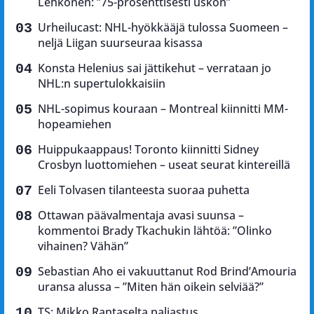
Lehkonen: ”75-prosenttisesti uskon”
Urheilucast: NHL-hyökkääjä tulossa Suomeen –
neljä Liigan suurseuraa kisassa
Konsta Helenius sai jättikehut – verrataan jo
NHL:n supertulokkaisiin
NHL-sopimus kouraan – Montreal kiinnitti MM-
hopeamiehen
Huippukaappaus! Toronto kiinnitti Sidney
Crosbyn luottomiehen – useat seurat kintereillä
Eeli Tolvasen tilanteesta suoraa puhetta
Ottawan päävalmentaja avasi suunsa –
kommentoi Brady Tkachukin lähtöä: ”Olinko
vihainen? Vähän”
Sebastian Aho ei vakuuttanut Rod Brind’Amouria
uransa alussa – ”Miten hän oikein selviää?”
TS: Mikko Rantaselta paljastus