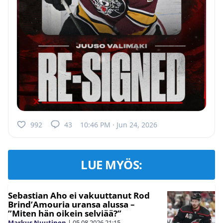
992
43
10:46 PM · Jun 24, 2026
LUE MYÖS:
Sebastian Aho ei vakuuttanut Rod
Brind’Amouria uransa alussa –
”Miten hän oikein selviää?”
Markus Nuutinen
|
05.08.2026
21:15