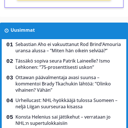
Uusimmat
Sebastian Aho ei vakuuttanut Rod Brind’Amouria
uransa alussa – ”Miten hän oikein selviää?”
Tässäkö sopiva seura Patrik Laineelle? Ismo
Lehkonen: ”75-prosenttisesti uskon”
Ottawan päävalmentaja avasi suunsa –
kommentoi Brady Tkachukin lähtöä: ”Olinko
vihainen? Vähän”
Urheilucast: NHL-hyökkääjä tulossa Suomeen –
neljä Liigan suurseuraa kisassa
Konsta Helenius sai jättikehut – verrataan jo
NHL:n supertulokkaisiin