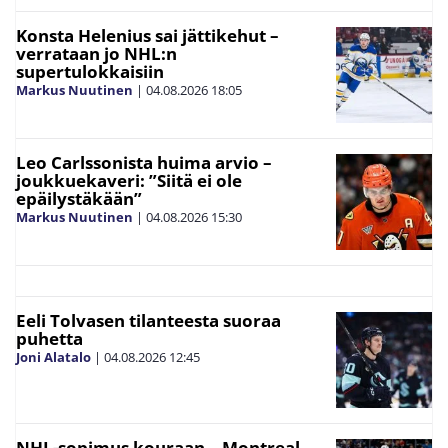
Konsta Helenius sai jättikehut –
verrataan jo NHL:n
supertulokkaisiin
Markus Nuutinen
|
04.08.2026
18:05
Leo Carlssonista huima arvio –
joukkuekaveri: ”Siitä ei ole
epäilystäkään”
Markus Nuutinen
|
04.08.2026
15:30
Eeli Tolvasen tilanteesta suoraa
puhetta
Joni Alatalo
|
04.08.2026
12:45
NHL-sopimus kouraan – Montreal