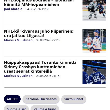
kiinnitti MM-hopeamiehen
Joni Alatalo
|
04.08.2026
11:08
NHL-kärkivaraus Juho Piiparinen:
ura jatkuu Liigassa!
Markus Nuutinen
|
03.08.2026
22:25
Huippukaappaus! Toronto kiinnitti
Sidney Crosbyn luottomiehen –
useat seurat kintereillä
Markus Nuutinen
|
03.08.2026
21:15
AIHEET
Carolina Hurricanes
Siirtouutiset
Suomalaiset
Välimäki Juuso