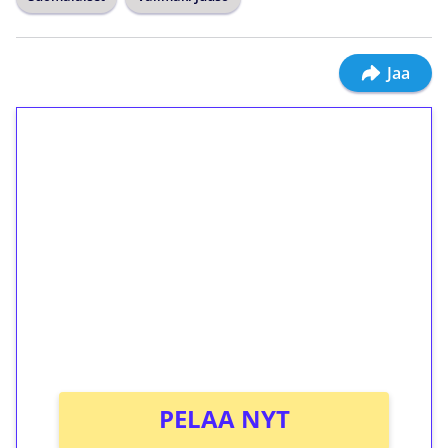
Jaa
1€ = 10€ arvosta
ilmaiskierroksia ilman
kierrätystä!
Talleta 1€
Saat heti 50 ilmaiskierrosta Tuohi 1000 -
peliin (arvo 0,20€ per kierros)!
Ei kierrätysvaatimusta!
PELAA NYT