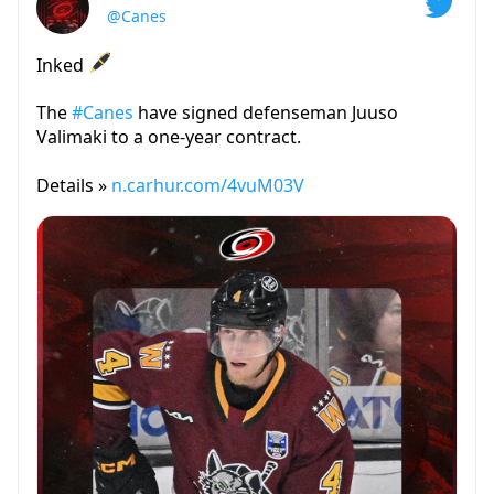
@Canes
Inked
The
#Canes
have signed defenseman Juuso
Valimaki to a one-year contract.
Details »
n.carhur.com/4vuM03V