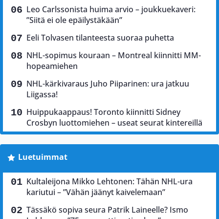
Leo Carlssonista huima arvio – joukkuekaveri:
”Siitä ei ole epäilystäkään”
Eeli Tolvasen tilanteesta suoraa puhetta
NHL-sopimus kouraan – Montreal kiinnitti MM-
hopeamiehen
NHL-kärkivaraus Juho Piiparinen: ura jatkuu
Liigassa!
Huippukaappaus! Toronto kiinnitti Sidney
Crosbyn luottomiehen – useat seurat kintereillä
Luetuimmat
Kultaleijona Mikko Lehtonen: Tähän NHL-ura
kariutui – ”Vähän jäänyt kaivelemaan”
Tässäkö sopiva seura Patrik Laineelle? Ismo