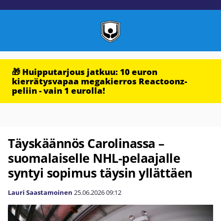
🎁 Huipputarjous jatkuu: 10 euron
kierrätysvapaa megakierros Reactoonz-
peliin - vain 1 eurolla!
Täyskäännös Carolinassa –
suomalaiselle NHL-pelaajalle
syntyi sopimus täysin yllättäen
Lauri Saastamoinen
25.06.2026
09:12