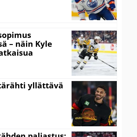
isopimus
 – näin Kyle
atkaisua
ärähti yllättävä
ähden paljastus: