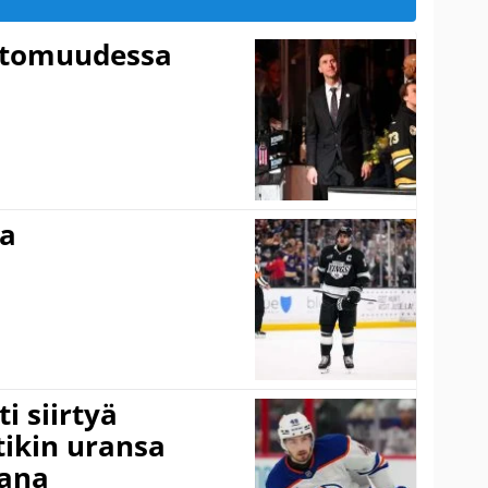
ttomuudessa
ma
i siirtyä
ikin uransa
aana