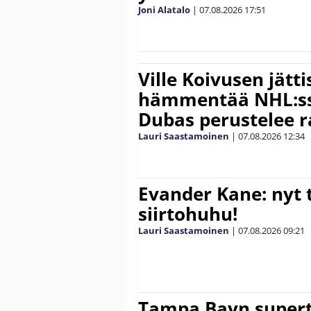
Joni Alatalo
|
07.08.2026
17:51
Ville Koivusen jätt
hämmentää NHL:ssä
Dubas perustelee r
Lauri Saastamoinen
|
07.08.2026
12:34
Evander Kane: nyt t
siirtohuhu!
Lauri Saastamoinen
|
07.08.2026
09:21
Tampa Bayn supert