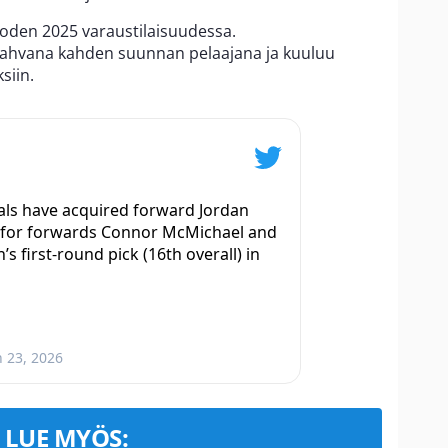
vuoden 2025 varaustilaisuudessa.
vahvana kahden suunnan pelaajana ja kuuluu
siin.
ls have acquired forward Jordan
s for forwards Connor McMichael and
 first-round pick (16th overall) in
n 23, 2026
LUE MYÖS: