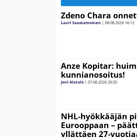
Zdeno Chara onne
Lauri Saastamoinen
|
08.08.2026
16:12
Anze Kopitar: hui
kunnianosoitus!
Joni Alatalo
|
07.08.2026
20:35
NHL-hyökkääjän pit
Eurooppaan – päätt
yllättäen 27-vuoti