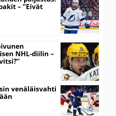
pakit – ”Eivät
Koivunen
äisen NHL-diilin –
itsi?”
sin venäläisvahti
:ään