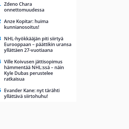
Zdeno Chara
onnettomuudessa
Anze Kopitar: huima
kunnianosoitus!
NHL-hyökkääjän piti siirtyä
Eurooppaan – päättikin uransa
yllättäen 27-vuotiaana
Ville Koivusen jättisopimus
hämmentää NHL:ssä – näin
Kyle Dubas perustelee
ratkaisua
Evander Kane: nyt tärähti
yllättävä siirtohuhu!