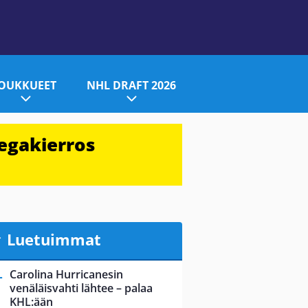
JOUKKUEET
NHL DRAFT 2026
egakierros
Luetuimmat
Carolina Hurricanesin
venäläisvahti lähtee – palaa
KHL:ään