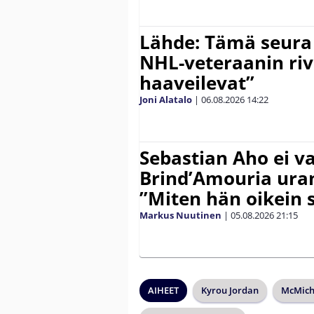
Lähde: Tämä seura
NHL-veteraanin riv
haaveilevat”
Joni Alatalo
|
06.08.2026
14:22
Sebastian Aho ei v
Brind’Amouria uran
”Miten hän oikein 
Markus Nuutinen
|
05.08.2026
21:15
AIHEET
Kyrou Jordan
McMich