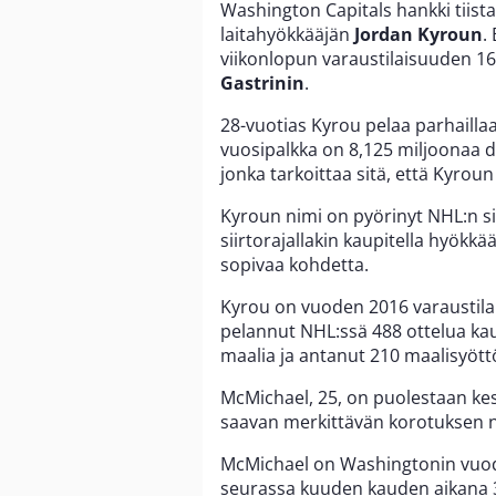
Washington Capitals hankki tiist
laitahyökkääjän
Jordan
Kyroun
.
viikonlopun varaustilaisuuden 1
Gastrinin
.
28-vuotias Kyrou pelaa parhaill
vuosipalkka on 8,125 miljoonaa do
jonka tarkoittaa sitä, että Kyrou
Kyroun nimi on pyörinyt NHL:n sii
siirtorajallakin kaupitella hyökk
sopivaa kohdetta.
Kyrou on vuoden 2016 varaustila
pelannut NHL:ssä 488 ottelua kau
maalia ja antanut 210 maalisyött
McMichael, 25, on puolestaan kes
saavan merkittävän korotuksen n
McMichael on Washingtonin vuode
seurassa kuuden kauden aikana 31