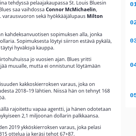
aina tehdyssä pelaajakaupassa St. Louis Bluesin
 Blues saa vaihdossa
Connor McMichaelin
,
6. varausvuoron sekä hyökkääjälupaus
Milton
aan kahdeksanvuotisen sopimuksen alla, jonka
llaria. Sopimuksesta löytyi siirron estävä pykälä,
n täytyi hyväksyä kauppa.
rtohuhuissa jo vuosien ajan. Blues yritti
ääjää muualle, mutta ei onnistunut löytämään
isuuden kakkoskierroksen varaus, joka on
desta 2018–19 lähtien. Niissä hän on tehnyt 168
öä.
ällä rajoitettu vapaa agentti, ja hänen odotetaan
ykyiseen 2,1 miljoonan dollarin palkkaansa.
n 2019 ykköskierroksen varaus, joka pelasi
5 ottelua ja keräsi tehot 67+87.