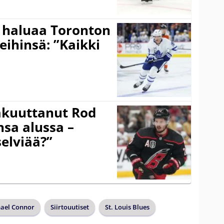
 haluaa Toronton
eihinsä: ”Kaikki
akuuttanut Rod
sa alussa –
selviää?”
ael Connor
Siirtouutiset
St. Louis Blues