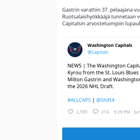
Gastrin varattiin 37. pelaajana 
Ruotsalaishyökkääjä tunnetaan 
Capitalsin arvostetuimpiin lupauk
Washington Capitals
@Capitals
NEWS | The Washington Capita
Kyrou from the St. Louis Blue
Milton Gastrin and Washington’s
the 2026 NHL Draft.
#ALLCAPS
|
@Shift4
2,585
214
9:29 PM · Ju