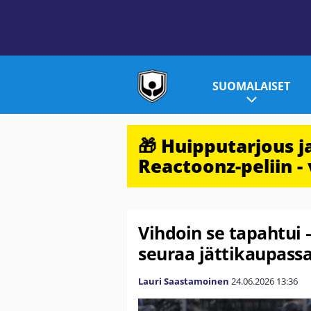
SUOMALAISET
🎁 Huipputarjous 
Reactoonz-peliin - 
Vihdoin se tapahtui 
seuraa jättikaupassa
Lauri Saastamoinen
24.06.2026
13:36