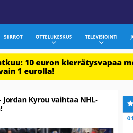
SIIRROT
OTTELUKESKUS
TELEVISIOINTI
jatkuu: 10 euron kierrätysvapaa m
vain 1 eurolla!
– Jordan Kyrou vaihtaa NHL-
!