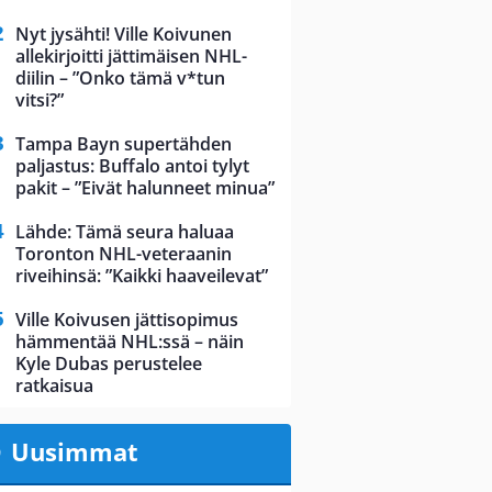
Nyt jysähti! Ville Koivunen
allekirjoitti jättimäisen NHL-
diilin – ”Onko tämä v*tun
vitsi?”
Tampa Bayn supertähden
paljastus: Buffalo antoi tylyt
pakit – ”Eivät halunneet minua”
Lähde: Tämä seura haluaa
Toronton NHL-veteraanin
riveihinsä: ”Kaikki haaveilevat”
Ville Koivusen jättisopimus
hämmentää NHL:ssä – näin
Kyle Dubas perustelee
ratkaisua
Uusimmat