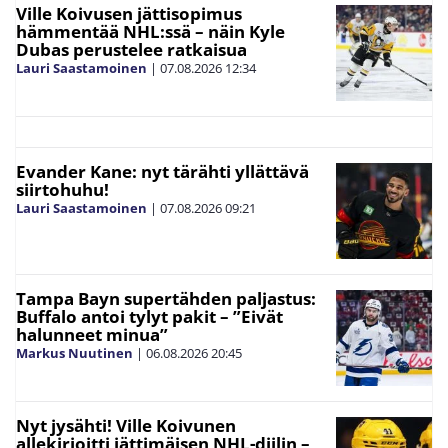
Ville Koivusen jättisopimus
hämmentää NHL:ssä – näin Kyle
Dubas perustelee ratkaisua
Lauri Saastamoinen
|
07.08.2026
12:34
Evander Kane: nyt tärähti yllättävä
siirtohuhu!
Lauri Saastamoinen
|
07.08.2026
09:21
Tampa Bayn supertähden paljastus:
Buffalo antoi tylyt pakit – ”Eivät
halunneet minua”
Markus Nuutinen
|
06.08.2026
20:45
Nyt jysähti! Ville Koivunen
allekirjoitti jättimäisen NHL-diilin –