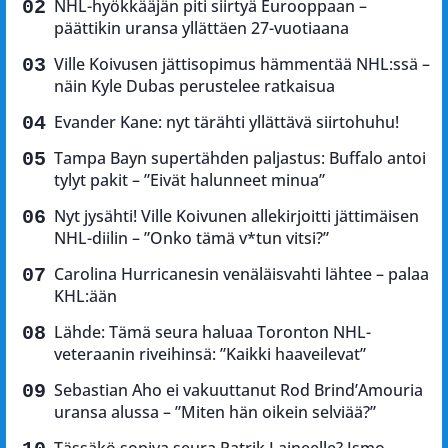
NHL-hyökkääjän piti siirtyä Eurooppaan –
päättikin uransa yllättäen 27-vuotiaana
Ville Koivusen jättisopimus hämmentää NHL:ssä –
näin Kyle Dubas perustelee ratkaisua
Evander Kane: nyt tärähti yllättävä siirtohuhu!
Tampa Bayn supertähden paljastus: Buffalo antoi
tylyt pakit – ”Eivät halunneet minua”
Nyt jysähti! Ville Koivunen allekirjoitti jättimäisen
NHL-diilin – ”Onko tämä v*tun vitsi?”
Carolina Hurricanesin venäläisvahti lähtee – palaa
KHL:ään
Lähde: Tämä seura haluaa Toronton NHL-
veteraanin riveihinsä: ”Kaikki haaveilevat”
Sebastian Aho ei vakuuttanut Rod Brind’Amouria
uransa alussa – ”Miten hän oikein selviää?”
Tässäkö sopiva seura Patrik Laineelle? Ismo