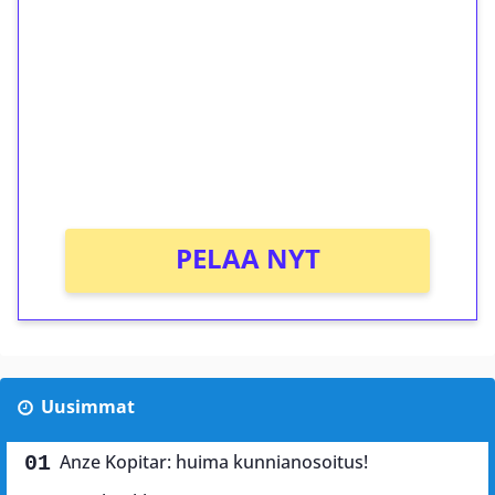
kierrätystä!
Talleta 1€
Saat heti 50 ilmaiskierrosta Tuohi 1000 -
peliin (arvo 0,20€ per kierros)!
Ei kierrätysvaatimusta!
PELAA NYT
Uusimmat
Anze Kopitar: huima kunnianosoitus!