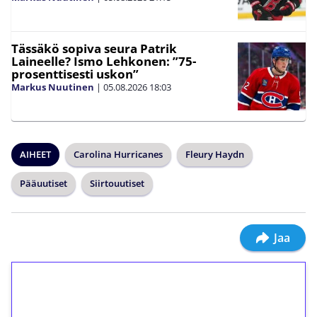
Tässäkö sopiva seura Patrik
Laineelle? Ismo Lehkonen: ”75-
prosenttisesti uskon”
Markus Nuutinen
|
05.08.2026
18:03
AIHEET
Carolina Hurricanes
Fleury Haydn
Pääuutiset
Siirtouutiset
Jaa
1€ = 10€ arvosta
ilmaiskierroksia ilman