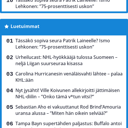
Lehkonen: ”75-prosenttisesti uskon”
Luetuimmat
Tässäkö sopiva seura Patrik Laineelle? Ismo
Lehkonen: ”75-prosenttisesti uskon”
Urheilucast: NHL-hyökkääjä tulossa Suomeen –
neljä Liigan suurseuraa kisassa
Carolina Hurricanesin venäläisvahti lähtee – palaa
KHL:ään
Nyt jysähti! Ville Koivunen allekirjoitti jättimäisen
NHL-diilin – ”Onko tämä v*tun vitsi?”
Sebastian Aho ei vakuuttanut Rod Brind’Amouria
uransa alussa – ”Miten hän oikein selviää?”
Tampa Bayn supertähden paljastus: Buffalo antoi