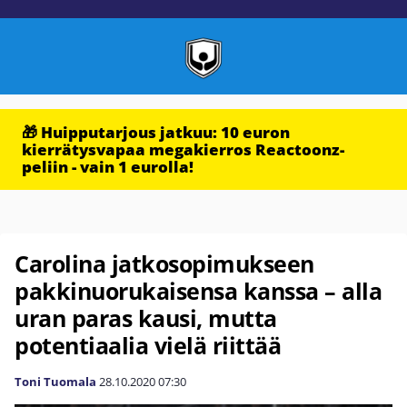
🎁 Huipputarjous jatkuu: 10 euron
kierrätysvapaa megakierros Reactoonz-
peliin - vain 1 eurolla!
Carolina jatkosopimukseen
pakkinuorukaisensa kanssa – alla
uran paras kausi, mutta
potentiaalia vielä riittää
Toni Tuomala
28.10.2020
07:30