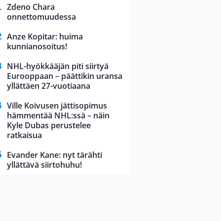
Zdeno Chara
onnettomuudessa
Anze Kopitar: huima
kunnianosoitus!
NHL-hyökkääjän piti siirtyä
Eurooppaan – päättikin uransa
yllättäen 27-vuotiaana
Ville Koivusen jättisopimus
hämmentää NHL:ssä – näin
Kyle Dubas perustelee
ratkaisua
Evander Kane: nyt tärähti
yllättävä siirtohuhu!