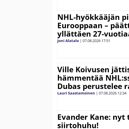
NHL-hyökkääjän pit
Eurooppaan – päätt
yllättäen 27-vuoti
Joni Alatalo
|
07.08.2026
17:51
Ville Koivusen jätt
hämmentää NHL:ssä
Dubas perustelee r
Lauri Saastamoinen
|
07.08.2026
12:34
Evander Kane: nyt t
siirtohuhu!