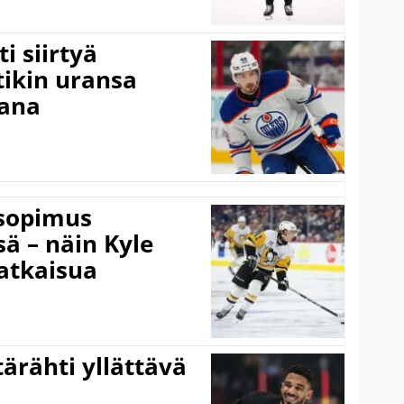
i siirtyä
ikin uransa
aana
isopimus
 – näin Kyle
atkaisua
ärähti yllättävä