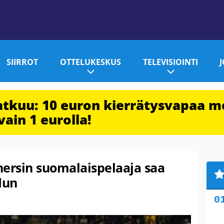
SIIRROT
OTTELUKESKUS
TELEVISIOINTI
jatkuu: 10 euron kierrätysvapaa m
vain 1 eurolla!
hersin suomalaispelaaja saa
dun