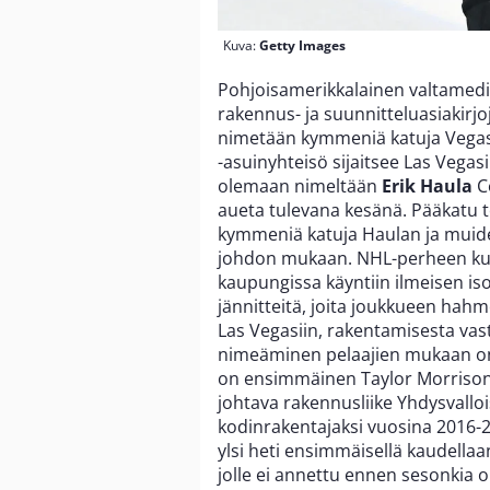
Kuva:
Getty Images
Pohjoisamerikkalainen valtamed
rakennus- ja suunnitteluasiakir
nimetään kymmeniä katuja Vegas
-asuinyhteisö sijaitsee Las Vegas
olemaan nimeltään
Erik Haula
Co
aueta tulevana kesänä. Pääkatu 
kymmeniä katuja Haulan ja muiden
johdon mukaan. NHL-perheen ku
kaupungissa käyntiin ilmeisen i
jännitteitä, joita joukkueen hah
Las Vegasiin, rakentamisesta va
nimeäminen pelaajien mukaan on 
on ensimmäinen Taylor Morrison
johtava rakennusliike Yhdysvallo
kodinrakentajaksi vuosina 2016-2
ylsi heti ensimmäisellä kaudellaan
jolle ei annettu ennen sesonkia