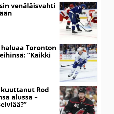
sin venäläisvahti
:ään
 haluaa Toronton
eihinsä: ”Kaikki
akuuttanut Rod
sa alussa –
selviää?”