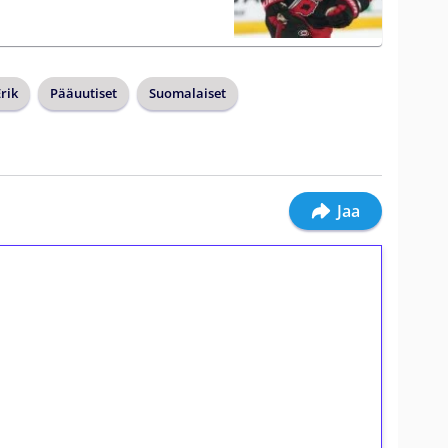
rik
Pääuutiset
Suomalaiset
Jaa
ilmaiskierroksia ilman
osta Tuohi 1000 -peliin (arvo 0,20€ per