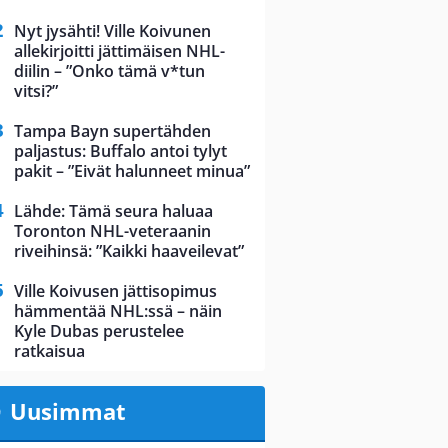
Nyt jysähti! Ville Koivunen
allekirjoitti jättimäisen NHL-
diilin – ”Onko tämä v*tun
vitsi?”
Tampa Bayn supertähden
paljastus: Buffalo antoi tylyt
pakit – ”Eivät halunneet minua”
Lähde: Tämä seura haluaa
Toronton NHL-veteraanin
riveihinsä: ”Kaikki haaveilevat”
Ville Koivusen jättisopimus
hämmentää NHL:ssä – näin
Kyle Dubas perustelee
ratkaisua
Uusimmat