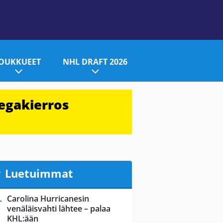
JOUKKUEET
NHL DRAFT 2026
egakierros
Luetuimmat
Carolina Hurricanesin
venäläisvahti lähtee – palaa
KHL:ään