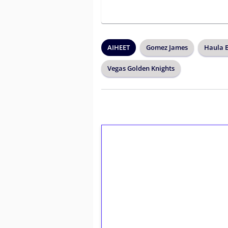
AIHEET
Gomez James
Haula E
Vegas Golden Knights
1€ = 10€ arvosta 
kierrätystä!
Talleta 1€
Saat heti 50 ilmaiskierr
kierros)!