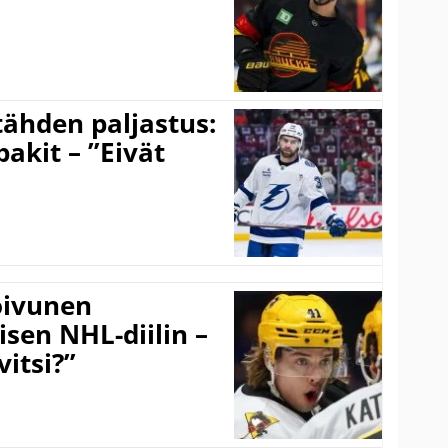
ähden paljastus:
pakit – ”Eivät
Koivunen
äisen NHL-diilin –
itsi?”