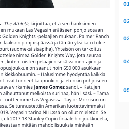
ia
The Athletic
kirjoittaa, että sen hankkimien
jojen mukaan Las Vegasin erääseen pohjoisosaan
 Golden Knights -pelaajien mukaan. Palmer Ranch
in laakson pohjoispäässä ja tämän yksi katu tulee
urt (suomeksi sisäpiha). Yhteisön on tarkoitus
tottelee nimeä Golden Knights Way, jota seuraa
, kuten toisten pelaajien sekä valmentajien ja
opusjoukkue on saanut noin 650 000 asukkaan
son kiekkobuumin. – Halusimme hyödyntää kaikkia
mot ovat tuoneet kaupunkiin, ja etenkin pohjoiseen
staava virkamies
James Gomez
sanoi. – Katujen
aiheuttanut melkoista surinaa, hän lisäsi. – Tämä
 -tuotteemme Las Vegasissa. Taylor Morrison on
issa. Se tunnustettiin Amerikan luotettavimmaksi
019. Vegasin tarina NHL:ssä on ollut mieletön. Se
, eli 2017-18 Stanley Cupin finaaleihin joukkueella,
 oikeastaan mitään mahdollisuuksia minkään