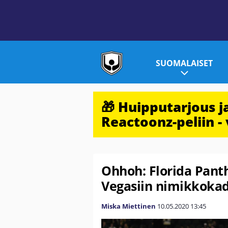
SUOMALAISET
🎁 Huipputarjous 
Reactoonz-peliin - 
Ohhoh: Florida Pant
Vegasiin nimikkoka
Miska Miettinen
10.05.2020
13:45