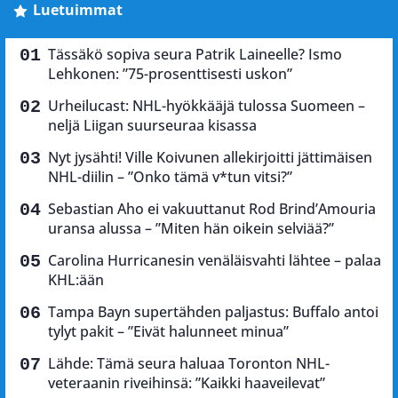
Luetuimmat
Tässäkö sopiva seura Patrik Laineelle? Ismo
Lehkonen: ”75-prosenttisesti uskon”
Urheilucast: NHL-hyökkääjä tulossa Suomeen –
neljä Liigan suurseuraa kisassa
Nyt jysähti! Ville Koivunen allekirjoitti jättimäisen
NHL-diilin – ”Onko tämä v*tun vitsi?”
Sebastian Aho ei vakuuttanut Rod Brind’Amouria
uransa alussa – ”Miten hän oikein selviää?”
Carolina Hurricanesin venäläisvahti lähtee – palaa
KHL:ään
Tampa Bayn supertähden paljastus: Buffalo antoi
tylyt pakit – ”Eivät halunneet minua”
Lähde: Tämä seura haluaa Toronton NHL-
veteraanin riveihinsä: ”Kaikki haaveilevat”