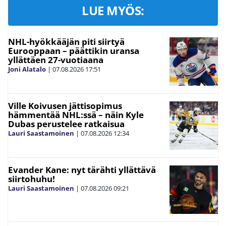
LUE MYÖS:
NHL-hyökkääjän piti siirtyä
Eurooppaan – päättikin uransa
yllättäen 27-vuotiaana
Joni Alatalo
|
07.08.2026
17:51
Ville Koivusen jättisopimus
hämmentää NHL:ssä – näin Kyle
Dubas perustelee ratkaisua
Lauri Saastamoinen
|
07.08.2026
12:34
Evander Kane: nyt tärähti yllättävä
siirtohuhu!
Lauri Saastamoinen
|
07.08.2026
09:21