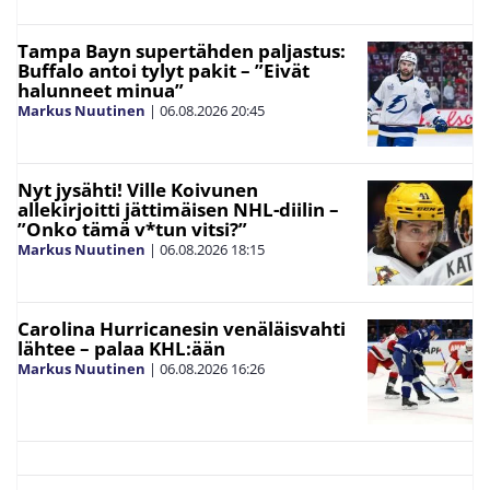
Tampa Bayn supertähden paljastus:
Buffalo antoi tylyt pakit – ”Eivät
halunneet minua”
Markus Nuutinen
|
06.08.2026
20:45
Nyt jysähti! Ville Koivunen
allekirjoitti jättimäisen NHL-diilin –
”Onko tämä v*tun vitsi?”
Markus Nuutinen
|
06.08.2026
18:15
Carolina Hurricanesin venäläisvahti
lähtee – palaa KHL:ään
Markus Nuutinen
|
06.08.2026
16:26