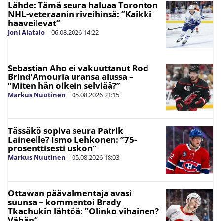
Lähde: Tämä seura haluaa Toronton
NHL-veteraanin riveihinsä: ”Kaikki
haaveilevat”
Joni Alatalo
|
06.08.2026
14:22
Sebastian Aho ei vakuuttanut Rod
Brind’Amouria uransa alussa –
”Miten hän oikein selviää?”
Markus Nuutinen
|
05.08.2026
21:15
Tässäkö sopiva seura Patrik
Laineelle? Ismo Lehkonen: ”75-
prosenttisesti uskon”
Markus Nuutinen
|
05.08.2026
18:03
Ottawan päävalmentaja avasi
suunsa – kommentoi Brady
Tkachukin lähtöä: ”Olinko vihainen?
Vähän”