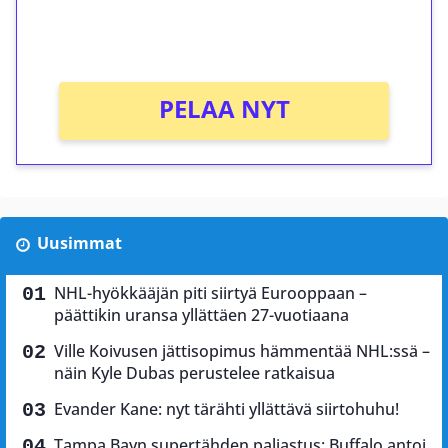
peliin (arvo 0,20€ per kierros)!
Ei kierrätysvaatimusta!
PELAA NYT
Uusimmat
NHL-hyökkääjän piti siirtyä Eurooppaan –
päättikin uransa yllättäen 27-vuotiaana
Ville Koivusen jättisopimus hämmentää NHL:ssä –
näin Kyle Dubas perustelee ratkaisua
Evander Kane: nyt tärähti yllättävä siirtohuhu!
Tampa Bayn supertähden paljastus: Buffalo antoi