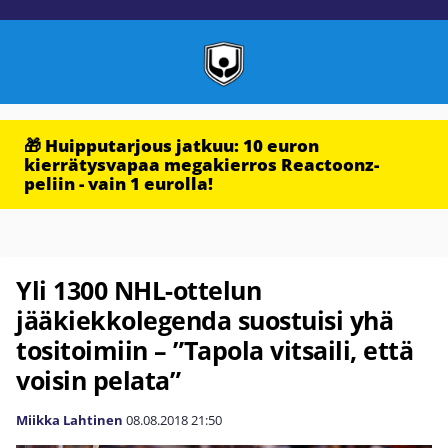
🎁 Huipputarjous jatkuu: 10 euron
kierrätysvapaa megakierros Reactoonz-
peliin - vain 1 eurolla!
Yli 1300 NHL-ottelun
jääkiekkolegenda suostuisi yhä
tositoimiin – ”Tapola vitsaili, että
voisin pelata”
Miikka Lahtinen
08.08.2018
21:50