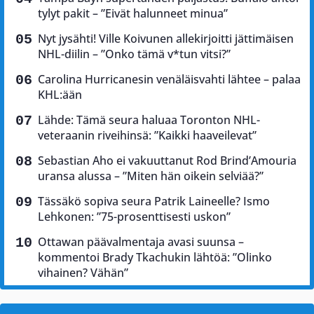
tylyt pakit – ”Eivät halunneet minua”
Nyt jysähti! Ville Koivunen allekirjoitti jättimäisen
NHL-diilin – ”Onko tämä v*tun vitsi?”
Carolina Hurricanesin venäläisvahti lähtee – palaa
KHL:ään
Lähde: Tämä seura haluaa Toronton NHL-
veteraanin riveihinsä: ”Kaikki haaveilevat”
Sebastian Aho ei vakuuttanut Rod Brind’Amouria
uransa alussa – ”Miten hän oikein selviää?”
Tässäkö sopiva seura Patrik Laineelle? Ismo
Lehkonen: ”75-prosenttisesti uskon”
Ottawan päävalmentaja avasi suunsa –
kommentoi Brady Tkachukin lähtöä: ”Olinko
vihainen? Vähän”