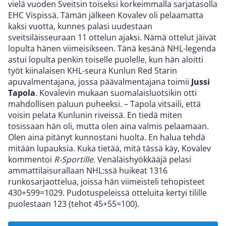
vielä vuoden Sveitsin toiseksi korkeimmalla sarjatasolla
EHC Vispissä. Tämän jälkeen Kovalev oli pelaamatta
kaksi vuotta, kunnes palasi uudestaan
sveitsiläisseuraan 11 ottelun ajaksi. Nämä ottelut jäivät
lopulta hänen viimeisikseen. Tänä kesänä NHL-legenda
astui lopulta penkin toiselle puolelle, kun hän aloitti
työt kiinalaisen KHL-seura Kunlun Red Starin
apuvalmentajana, jossa päävalmentajana toimii
Jussi
Tapola
. Kovalevin mukaan suomalaisluotsikin otti
mahdollisen paluun puheeksi. – Tapola vitsaili, että
voisin pelata Kunlunin riveissä. En tiedä miten
tosissaan hän oli, mutta olen aina valmis pelaamaan.
Olen aina pitänyt kunnostani huolta. En halua tehdä
mitään lupauksia. Kuka tietää, mitä tässä käy, Kovalev
kommentoi
R-Sportille.
Venäläishyökkääjä pelasi
ammattilaisurallaan NHL:ssä huikeat 1316
runkosarjaottelua, joissa hän viimeisteli tehopisteet
430+599=1029. Pudotuspeleissä otteluita kertyi tilille
puolestaan 123 (tehot 45+55=100).