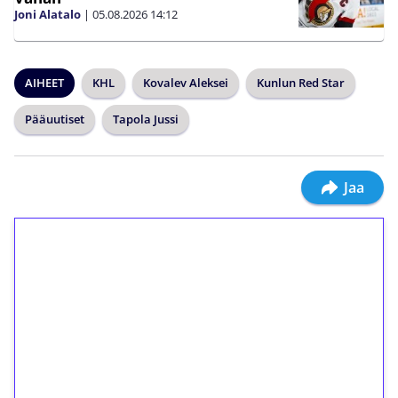
Joni Alatalo
|
05.08.2026
14:12
AIHEET
KHL
Kovalev Aleksei
Kunlun Red Star
Pääuutiset
Tapola Jussi
Jaa
1€ = 10€ arvosta
ilmaiskierroksia ilman
kierrätystä!
Talleta 1€
Saat heti 50 ilmaiskierrosta Tuohi 1000 -