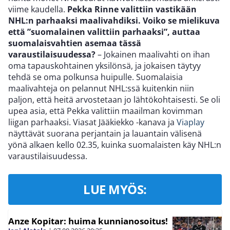
viime kaudella.
Pekka Rinne valittiin vastikään
NHL:n parhaaksi maalivahdiksi. Voiko se mielikuva
että ”suomalainen valittiin parhaaksi”, auttaa
suomalaisvahtien asemaa tässä
varaustilaisuudessa?
– Jokainen maalivahti on ihan
oma tapauskohtainen yksilönsä, ja jokaisen täytyy
tehdä se oma polkunsa huipulle. Suomalaisia
maalivahteja on pelannut NHL:ssä kuitenkin niin
paljon, että heitä arvostetaan jo lähtökohtaisesti. Se oli
upea asia, että Pekka valittiin maailman kovimman
liigan parhaaksi. Viasat Jääkiekko -kanava ja
Viaplay
näyttävät suorana perjantain ja lauantain välisenä
yönä alkaen kello 02.35, kuinka suomalaisten käy NHL:n
varaustilaisuudessa.
LUE MYÖS:
Anze Kopitar: huima kunnianosoitus!