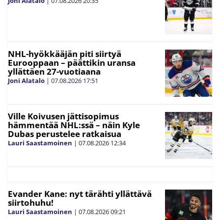
Joni Alatalo
|
07.08.2026
20:35
NHL-hyökkääjän piti siirtyä
Eurooppaan – päättikin uransa
yllättäen 27-vuotiaana
Joni Alatalo
|
07.08.2026
17:51
Ville Koivusen jättisopimus
hämmentää NHL:ssä – näin Kyle
Dubas perustelee ratkaisua
Lauri Saastamoinen
|
07.08.2026
12:34
Evander Kane: nyt tärähti yllättävä
siirtohuhu!
Lauri Saastamoinen
|
07.08.2026
09:21