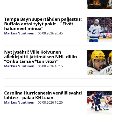
Tampa Bayn supertähden paljastus:
Buffalo antoi tylyt pakit – ”Eivät
halunneet minua”
Markus Nuutinen
|
06.08.2026
20:45
Nyt jysähti! Ville Koivunen
allekirjoitti jättimäisen NHL-diilin –
”Onko tämä v*tun vitsi?”
Markus Nuutinen
|
06.08.2026
18:15
Carolina Hurricanesin venäläisvahti
lähtee – palaa KHL:ään
Markus Nuutinen
|
06.08.2026
16:26