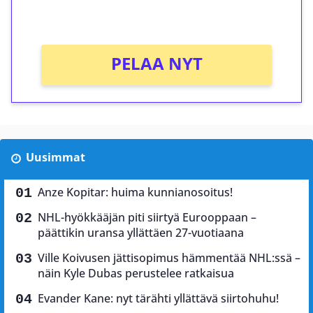
Ei kierrätysvaatimusta!
PELAA NYT
Uusimmat
Anze Kopitar: huima kunnianosoitus!
NHL-hyökkääjän piti siirtyä Eurooppaan –
päättikin uransa yllättäen 27-vuotiaana
Ville Koivusen jättisopimus hämmentää NHL:ssä –
näin Kyle Dubas perustelee ratkaisua
Evander Kane: nyt tärähti yllättävä siirtohuhu!