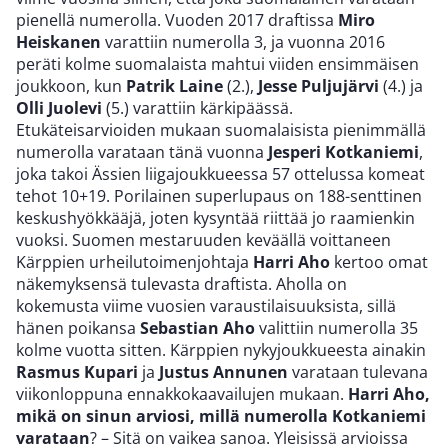
pienellä numerolla. Vuoden 2017 draftissa
Miro
Heiskanen
varattiin numerolla 3, ja vuonna 2016
peräti kolme suomalaista mahtui viiden ensimmäisen
joukkoon, kun
Patrik Laine
(2.),
Jesse Puljujärvi
(4.) ja
Olli Juolevi
(5.) varattiin kärkipäässä.
Etukäteisarvioiden mukaan suomalaisista pienimmällä
numerolla varataan tänä vuonna
Jesperi Kotkaniemi
,
joka takoi Ässien liigajoukkueessa 57 ottelussa komeat
tehot 10+19. Porilainen superlupaus on 188-senttinen
keskushyökkääjä, joten kysyntää riittää jo raamienkin
vuoksi. Suomen mestaruuden keväällä voittaneen
Kärppien urheilutoimenjohtaja
Harri Aho
kertoo omat
näkemyksensä tulevasta draftista. Aholla on
kokemusta viime vuosien varaustilaisuuksista, sillä
hänen poikansa
Sebastian Aho
valittiin numerolla 35
kolme vuotta sitten. Kärppien nykyjoukkueesta ainakin
Rasmus Kupari
ja
Justus Annunen
varataan tulevana
viikonloppuna ennakkokaavailujen mukaan.
Harri Aho,
mikä on sinun arviosi, millä numerolla Kotkaniemi
varataan
? – Sitä on vaikea sanoa. Yleisissä arvioissa