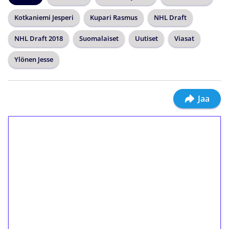
Kotkaniemi Jesperi
Kupari Rasmus
NHL Draft
NHL Draft 2018
Suomalaiset
Uutiset
Viasat
Ylönen Jesse
Jaa
1€ = 10€ arvosta
ilmaiskierroksia ilman
kierrätystä!
Talleta 1€
Saat heti 50 ilmaiskierrosta Tuohi 1000 -
peliin (arvo 0,20€ per kierros)!