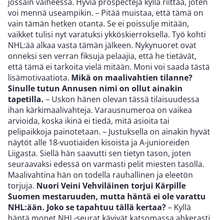
jossain vaiheessa. Hyviä prospecteja kyllä riittää, joten
voi mennä useampikin. – Pitää muistaa, että tämä on
vain tämän hetken otanta. Se ei poissulje mitään,
vaikket tulisi nyt varatuksi ykköskierroksella. Työ kohti
NHL:ää alkaa vasta tämän jälkeen. Nykynuoret ovat
onneksi sen verran fiksuja pelaajia, että he tietävät,
että tämä ei tarkoita vielä mitään. Moni voi saada tästä
lisämotivaatiota.
Mikä on maalivahtien tilanne?
Sinulle tutun Annusen nimi on ollut ainakin
tapetilla.
– Uskon hänen olevan tässä tilaisuudessa
ihan kärkimaalivahteja. Varausnumeroa on vaikea
arvioida, koska ikinä ei tiedä, mitä asioita tai
pelipaikkoja painotetaan. – Justuksella on ainakin hyvät
näytöt alle 18-vuotiaiden kisoista ja A-junioreiden
Liigasta. Siellä hän saavutti sen tietyn tason, joten
seuraavaksi edessä on varmasti pelit miesten tasolla.
Maalivahtina hän on todella rauhallinen ja eleetön
torjuja.
Nuori Veini Vehviläinen torjui Kärpille
Suomen mestaruuden, mutta häntä ei ole varattu
NHL:ään. Joko se tapahtuu tällä kertaa?
– Kyllä
häntä monet NHL-seurat kävivät katsomassa ahkerasti