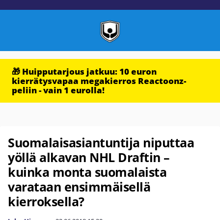
🎁 Huipputarjous jatkuu: 10 euron
kierrätysvapaa megakierros Reactoonz-
peliin - vain 1 eurolla!
Suomalaisasiantuntija niputtaa
yöllä alkavan NHL Draftin –
kuinka monta suomalaista
varataan ensimmäisellä
kierroksella?