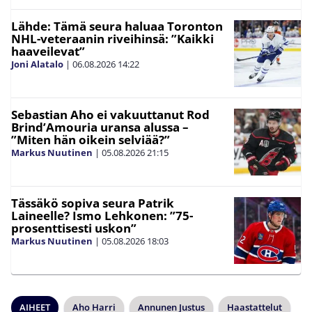
Lähde: Tämä seura haluaa Toronton
NHL-veteraanin riveihinsä: ”Kaikki
haaveilevat”
Joni Alatalo
|
06.08.2026
14:22
Sebastian Aho ei vakuuttanut Rod
Brind’Amouria uransa alussa –
”Miten hän oikein selviää?”
Markus Nuutinen
|
05.08.2026
21:15
Tässäkö sopiva seura Patrik
Laineelle? Ismo Lehkonen: ”75-
prosenttisesti uskon”
Markus Nuutinen
|
05.08.2026
18:03
AIHEET
Aho Harri
Annunen Justus
Haastattelut