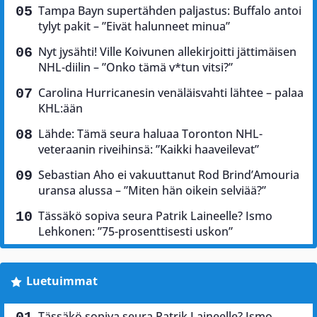
Tampa Bayn supertähden paljastus: Buffalo antoi
tylyt pakit – ”Eivät halunneet minua”
Nyt jysähti! Ville Koivunen allekirjoitti jättimäisen
NHL-diilin – ”Onko tämä v*tun vitsi?”
Carolina Hurricanesin venäläisvahti lähtee – palaa
KHL:ään
Lähde: Tämä seura haluaa Toronton NHL-
veteraanin riveihinsä: ”Kaikki haaveilevat”
Sebastian Aho ei vakuuttanut Rod Brind’Amouria
uransa alussa – ”Miten hän oikein selviää?”
Tässäkö sopiva seura Patrik Laineelle? Ismo
Lehkonen: ”75-prosenttisesti uskon”
Luetuimmat
Tässäkö sopiva seura Patrik Laineelle? Ismo