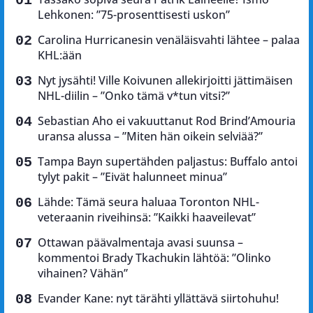
Lehkonen: ”75-prosenttisesti uskon”
Carolina Hurricanesin venäläisvahti lähtee – palaa
KHL:ään
Nyt jysähti! Ville Koivunen allekirjoitti jättimäisen
NHL-diilin – ”Onko tämä v*tun vitsi?”
Sebastian Aho ei vakuuttanut Rod Brind’Amouria
uransa alussa – ”Miten hän oikein selviää?”
Tampa Bayn supertähden paljastus: Buffalo antoi
tylyt pakit – ”Eivät halunneet minua”
Lähde: Tämä seura haluaa Toronton NHL-
veteraanin riveihinsä: ”Kaikki haaveilevat”
Ottawan päävalmentaja avasi suunsa –
kommentoi Brady Tkachukin lähtöä: ”Olinko
vihainen? Vähän”
Evander Kane: nyt tärähti yllättävä siirtohuhu!