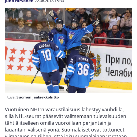
Juho Hirvonen
22.06.2018
15:30
Kuva:
Suomen Jääkiekkoliitto
Vuotuinen NHL:n varaustilaisuus lähestyy vauhdilla,
sillä NHL-seurat pääsevät valitsemaan tulevaisuuden
tähtiä itselleen omilla vuoroillaan perjantain ja
lauantain välisenä yönä. Suomalaiset ovat tottuneet
viime vuosina siihen, että joku suomalainen varataan