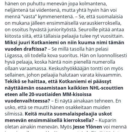
hänen on puhuttu menevän jopa kolmantena,
neljäntenä tai viidentenä, mutta yhtä hyvin hän voi
mennä ”vasta” kymmenentenä. – Se, että suomalaisia
on mukana jälleen ensimmäisellä varauskierroksella,
on osoitus hyvästä juniorityöstä. Seuroille pitää antaa
kiitosta siitä, että tällaisia pelaajia tulee nyt vuosittain.
Miksi juuri Kotkaniemi on niin kuuma nimi tämän
vuoden draftissa?
– Se millä tasolla hän pelasi
Liigassa, oli todella kova suoritus. Hän on luonnollisesti
hyvä pelaaja, koska häntä noin pienellä numerolla
ollaan varaamassa. Keskushyökkääjän tontti on myös
sellainen, johon pelaajia halutaan varata kiivaammin.
Tekikö se haittaa, että Kotkaniemi ei päässyt
näyttäämän osaamistaan kaikkien NHL-scouttien
eteen alle 20-vuotiaiden MM-kisoissa
vuodenvaihteessa?
– Ei näytä ainakaan tehneen. En
usko, että se muutti hänen osakkeitaan muiden
silmissä.
Keitä muita suomalaispelaajia uskot
menevän ensimmäisellä kierroksella?
– Kuparin
oletan ainakin menevän. Myös
Jesse Ylönen
voi mennä