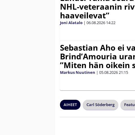
NHL-veteraanin riv
haaveilevat”
Joni Alatalo
|
06.08.2026
14:22
Sebastian Aho ei v
Brind’Amouria uran
”Miten hän oikein 
Markus Nuutinen
|
05.08.2026
21:15
AIHEET
Carl Söderberg
Featu