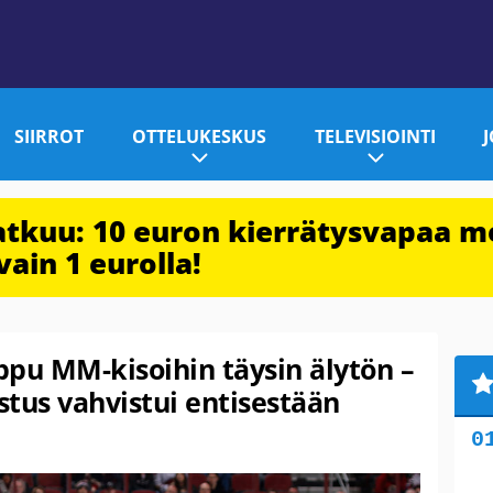
SIIRROT
OTTELUKESKUS
TELEVISIOINTI
jatkuu: 10 euron kierrätysvapaa m
vain 1 eurolla!
ppu MM-kisoihin täysin älytön –
tus vahvistui entisestään