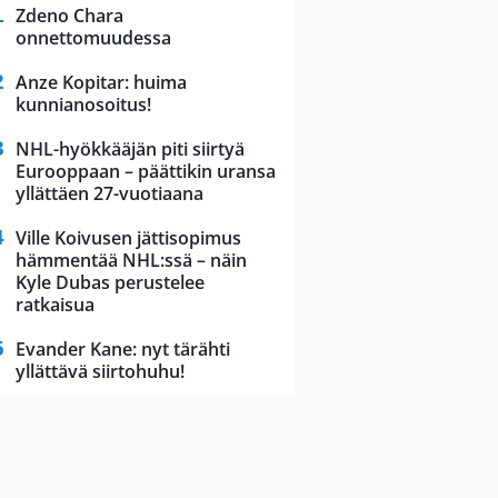
Zdeno Chara
onnettomuudessa
Anze Kopitar: huima
kunnianosoitus!
NHL-hyökkääjän piti siirtyä
Eurooppaan – päättikin uransa
yllättäen 27-vuotiaana
Ville Koivusen jättisopimus
hämmentää NHL:ssä – näin
Kyle Dubas perustelee
ratkaisua
Evander Kane: nyt tärähti
yllättävä siirtohuhu!