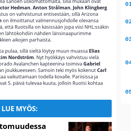
alla sanoen uskomattomalta, sillä mukaan ovat
ictor Hedman
,
Anton Strålman
,
John Klingberg
stus on vahvistunut entisestään, sillä Arizona
on
on ilmoittanut valmennusjohdolle olevansa
ä, että Ruotsilla on käsissään jopa viisi NHL:ssäkin
joten lähtökohdiin nähden länsinaapurimme
kkien aikojen parhaista.
a pulaa, sillä sieltä löytyy muun muassa
Elias
kim Nordström
. Nyt hyökkäys vahvistuu vielä
 Colorado Avalanchen kapteenina toimiva
Gabriel
an joukkueeseen. Samoin teki myös kokenut
Carl
aa vaikuttamaan todella kovalle. Pariisissa ja
vat 5. päivä tulevaa kuuta, jolloin Ruotsi kohtaa
LUE MYÖS:
ttomuudessa