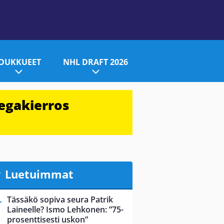
JOUKKUEET
NHL DRAFT 2026
egakierros
Luetuimmat
Tässäkö sopiva seura Patrik
Laineelle? Ismo Lehkonen: ”75-
prosenttisesti uskon”