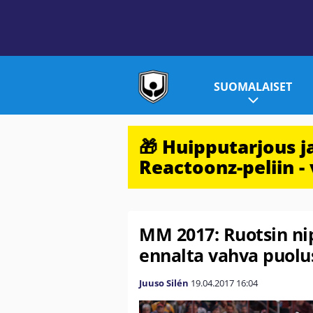
SUOMALAISET
🎁 Huipputarjous 
Reactoonz-peliin - 
MM 2017: Ruotsin ni
ennalta vahva puolus
Juuso Silén
19.04.2017
16:04