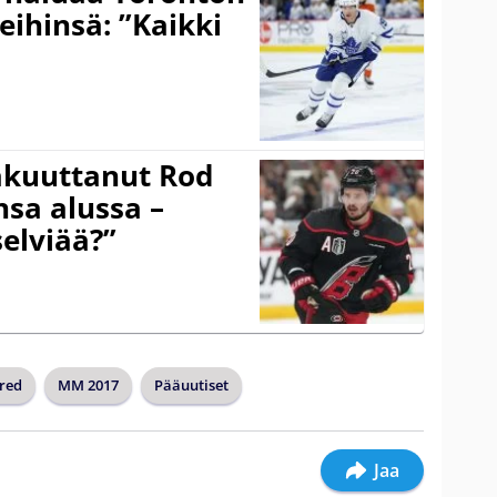
eihinsä: ”Kaikki
akuuttanut Rod
sa alussa –
selviää?”
red
MM 2017
Pääuutiset
Jaa