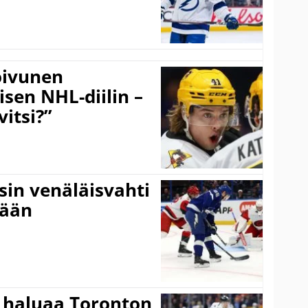
Koivunen
äisen NHL-diilin –
itsi?”
sin venäläisvahti
:ään
 haluaa Toronton