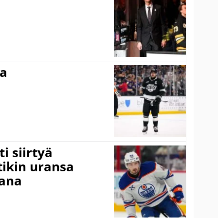
ma
i siirtyä
ikin uransa
aana