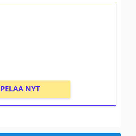
ilmaiskierroksia ilman
osta Tuohi 1000 -peliin (arvo 0,20€ per
PELAA NYT