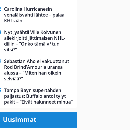
Carolina Hurricanesin
venäläisvahti lähtee – palaa
KHL:ään
Nyt jysähti! Ville Koivunen
allekirjoitti jättimäisen NHL-
diilin – ”Onko tämä v*tun
vitsi?”
Sebastian Aho ei vakuuttanut
Rod Brind’Amouria uransa
alussa – ”Miten hän oikein
selviää?”
Tampa Bayn supertähden
paljastus: Buffalo antoi tylyt
pakit – ”Eivät halunneet minua”
Uusimmat