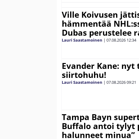
Ville Koivusen jätt
hämmentää NHL:ssä
Dubas perustelee r
Lauri Saastamoinen
|
07.08.2026
12:34
Evander Kane: nyt t
siirtohuhu!
Lauri Saastamoinen
|
07.08.2026
09:21
Tampa Bayn supert
Buffalo antoi tylyt 
halunneet minua”