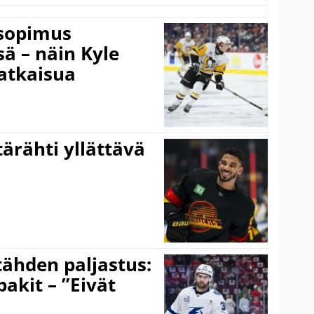
isopimus
 – näin Kyle
atkaisua
ärähti yllättävä
ähden paljastus:
pakit – ”Eivät