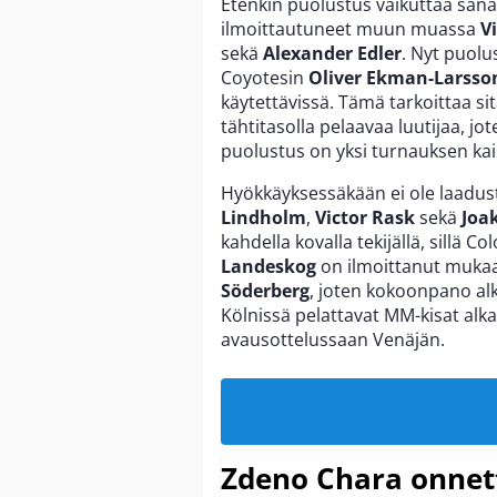
Etenkin puolustus vaikuttaa san
ilmoittautuneet muun muassa
V
sekä
Alexander Edler
. Nyt puolu
Coyotesin
Oliver Ekman-Larss
käytettävissä. Tämä tarkoittaa sit
tähtitasolla pelaavaa luutijaa, 
puolustus on yksi turnauksen kai
Hyökkäyksessäkään ei ole laadust
Lindholm
,
Victor Rask
sekä
Joa
kahdella kovalla tekijällä, sillä
Landeskog
on ilmoittanut muka
Söderberg
, joten kokoonpano alk
Kölnissä pelattavat MM-kisat alka
avausottelussaan Venäjän.
Zdeno Chara onne